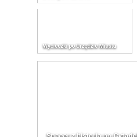
Wycieczki po Urzędzie Miasta
Spacer z historią po Cytadel