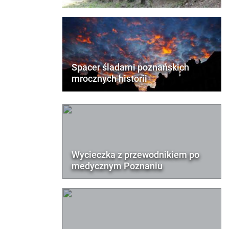
Spacer śladami poznańskich
mrocznych historii
Wycieczka z przewodnikiem po
medycznym Poznaniu