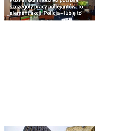
Poznańska młodzież poznała
szczegóły pracy policjantów. To
element akcji 'Policja - lubię to'