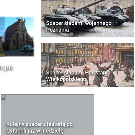
Spacer śladami wojennego
Poznania
m po
Spacer śladami Powstania
Wielkopolskiego
Kolejny spacer z historią po
Cytadeli już w niedzielę