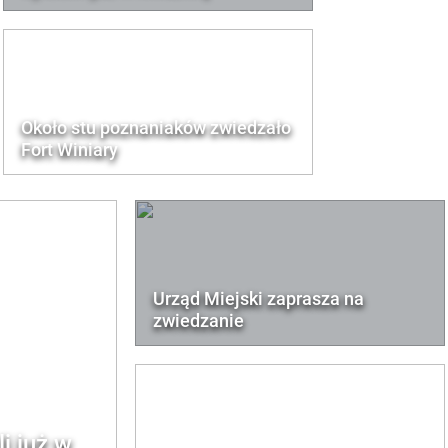
Około stu poznaniaków zwiedzało
Fort Winiary
Urząd Miejski zaprasza na
zwiedzanie
i już w