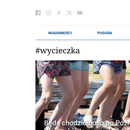
#wycieczka
Będą chodzić boso po Pozn