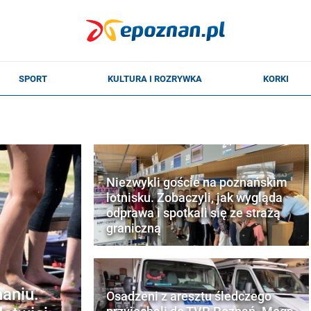
Niezwykli goście na poznańskim
lotnisku. Zobaczyli, jak wygląda
odprawa i spotkali się ze strażą
graniczną
aniu.
Osadzeni z aresztu śledczego