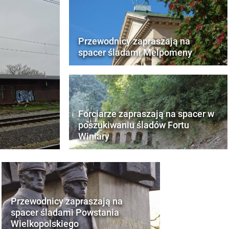
Przewodnicy zapraszają na
spacer śladami Melpomeny
Forciarze zapraszają na spacer w
poszukiwaniu śladów Fortu
Winiary
Przewodnicy zapraszają na
spacer śladami Powstania
Wielkopolskiego