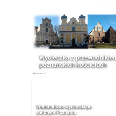
Wycieczka z przewodnikie
poznańskich kościołach
Weekendowe wycieczki po
zielonym Poznaniu