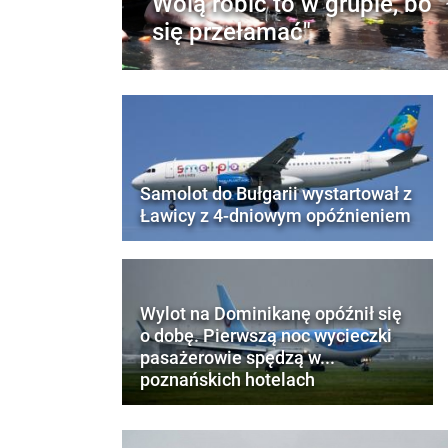
Wolą robić to w grupie, bo "
się przełamać"
Samolot do Bułgarii wystartował z
Ławicy z 4-dniowym opóźnieniem
Wylot na Dominikanę opóźnił się
o dobę. Pierwszą noc wycieczki
pasażerowie spędzą w...
poznańskich hotelach