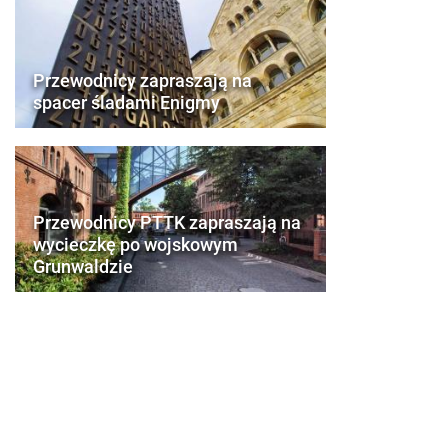
Przewodnicy zapraszają na
spacer śladami Enigmy
Przewodnicy PTTK zapraszają na
wycieczkę po wojskowym
Grunwaldzie