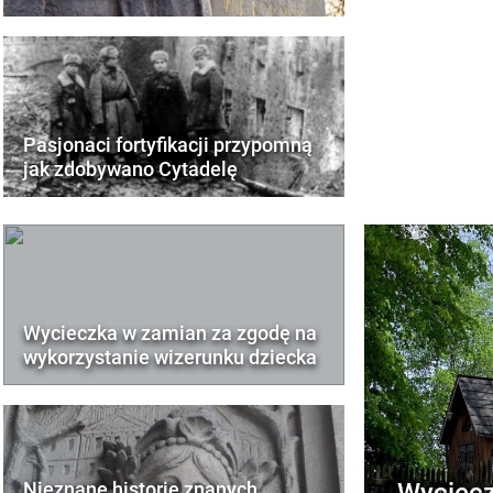
Pasjonaci fortyfikacji przypomną
jak zdobywano Cytadelę
Wycieczka w zamian za zgodę na
wykorzystanie wizerunku dziecka
Wyciecz
Nieznane historie znanych