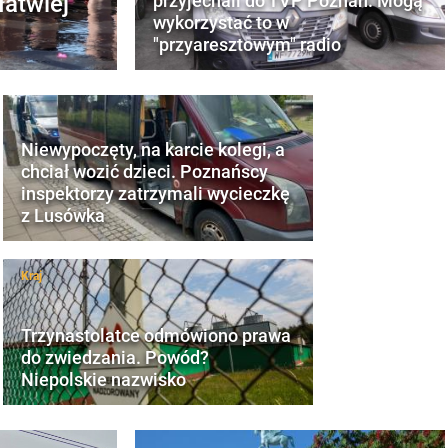
łatwiej
przyjechali do TVP Poznań. Mogą
wykorzystać to w
"przyaresztowym" radio
Niewypoczęty, na karcie kolegi, a
chciał wozić dzieci. Poznańscy
inspektorzy zatrzymali wycieczkę
z Lusówka
Kraj
Trzynastolatce odmówiono prawa
do zwiedzania. Powód?
Niepolskie nazwisko