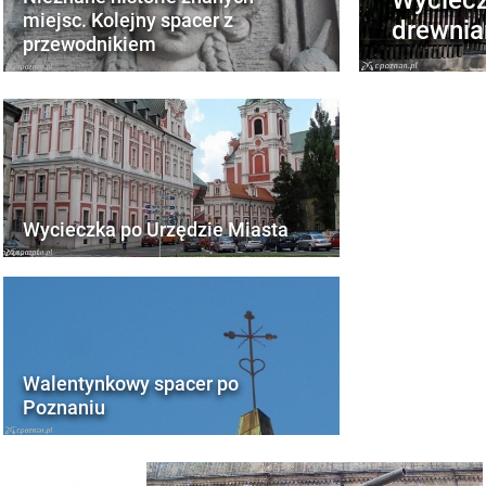
miejsc. Kolejny spacer z
drewnia
przewodnikiem
Wycieczka po Urzędzie Miasta
Walentynkowy spacer po
Poznaniu