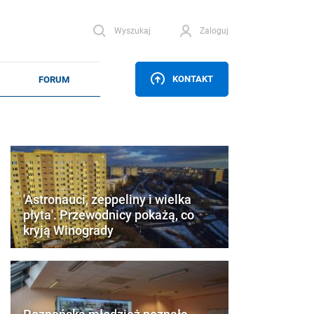
Wyszukaj
Zaloguj
KONTAKT
'Astronauci, zeppeliny i wielka
płyta'. Przewodnicy pokażą, co
kryją Winogrady