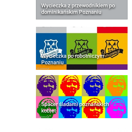
Wycieczka z przewodnikiem po
dominikańskim Poznaniu
Wycieczka po robotniczym
Poznaniu
Spacer śladami poznańskich
kobiet