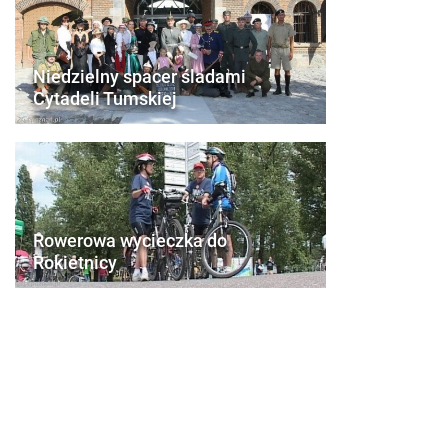
Niedzielny spacer śladami
Cytadeli Tumskiej
Rowerowa wycieczka do
Rokietnicy