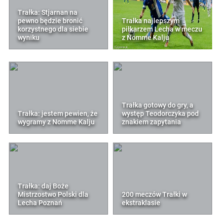
Trałka: Stjarnan na
pewno będzie bronić
Trałka najlepszym
korzystnego dla siebie
piłkarzem Lecha w meczu
wyniku
z Nomme Kalju
Trałka gotowy do gry, a
Trałka: jestem pewien, że
występ Teodorczyka pod
wygramy z Nomme Kalju
znakiem zapytania
Trałka: daj Boże
Mistrzostwo Polski dla
200 meczów Trałki w
Lecha Poznań
ekstraklasie