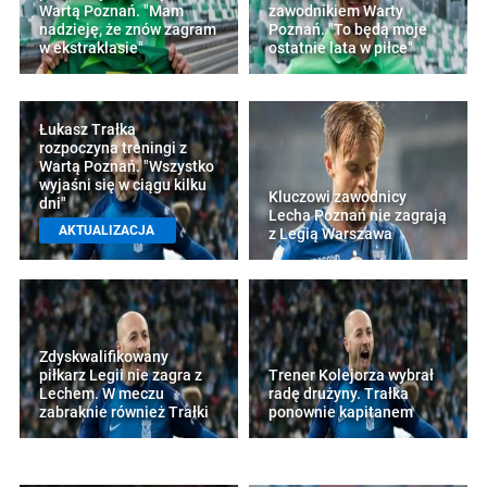
Wartą Poznań. "Mam
zawodnikiem Warty
nadzieję, że znów zagram
Poznań. "To będą moje
w ekstraklasie"
ostatnie lata w piłce"
Łukasz Trałka
rozpoczyna treningi z
Wartą Poznań. "Wszystko
wyjaśni się w ciągu kilku
Kluczowi zawodnicy
dni"
Lecha Poznań nie zagrają
AKTUALIZACJA
z Legią Warszawa
Zdyskwalifikowany
piłkarz Legii nie zagra z
Trener Kolejorza wybrał
Lechem. W meczu
radę drużyny. Trałka
zabraknie również Trałki
ponownie kapitanem