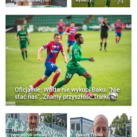
Poznań w nowej roli?
wydarzyć"
Oficjalnie: Warta nie wykupi Baku. "Nie
stać nas". Znamy przyszłość Trałki
Trałka i Kieliba
przedłużyli umowy z
Łukasz Trałka