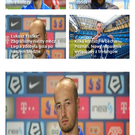
się kończy
(sonda)
Łukasz Trałka:
Zagraliśmy niezły mecz.
Kilka kontuzji w Lechu
Legia zdobyła gola po
Poznań. Nowy napastnik
naszym błędzie
wyłączony z treningów