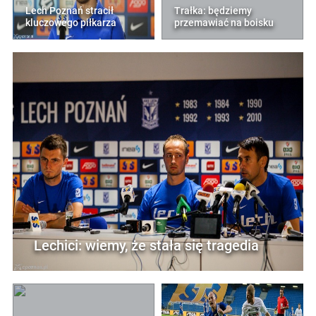
Lech Poznań stracił
Trałka: będziemy
kluczowego piłkarza
przemawiać na boisku
Lechici: wiemy, że stała się tragedia