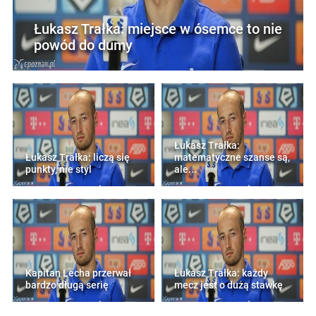
Łukasz Trałka: miejsce w ósemce to nie
powód do dumy
Łukasz Trałka:
Łukasz Trałka: liczą się
matematyczne szanse są,
punkty, nie styl
ale...
Kapitan Lecha przerwał
Łukasz Trałka: każdy
bardzo długą serię
mecz jest o dużą stawkę