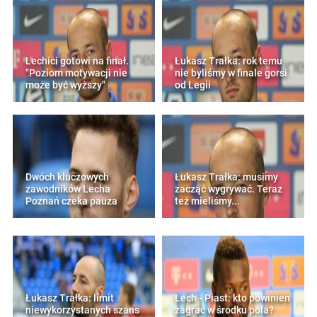
Lechici gotowi na finał.
Łukasz Trałka: rok temu
"Poziom motywacji nie
nie byliśmy w finale gorsi
może być wyższy"
od Legii
Dwóch kluczowych
Łukasz Trałka: musimy
zawodników Lecha
zacząć wygrywać. Teraz
Poznań czeka pauza
też mieliśmy...
Łukasz Trałka: limit
Lech - Piast: kto powinien
niewykorzystanych szans
zagrać w środku pola?