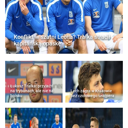
Konflikt w szatni Lecha? Trałka stracił
kapitańską opaskę
Łukasz Trałka: przyjaźń
na trybunach, ale nie na
Lech zagra w Krakowie
boisku
bez czołowego snajpera