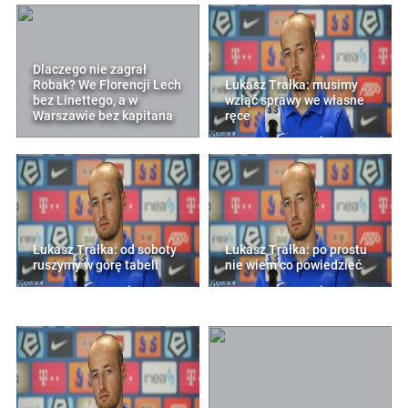
Dlaczego nie zagrał
Robak? We Florencji Lech
Łukasz Trałka: musimy
bez Linettego, a w
wziąć sprawy we własne
Warszawie bez kapitana
ręce
Łukasz Trałka: od soboty
Łukasz Trałka: po prostu
ruszymy w górę tabeli
nie wiem co powiedzieć