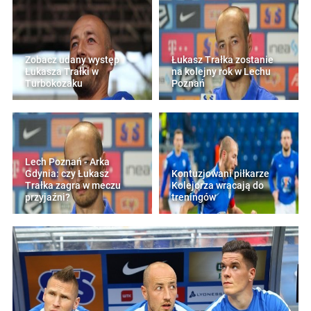
Zobacz udany występ
Łukasz Trałka zostanie
Łukasza Trałki w
na kolejny rok w Lechu
Turbokozaku
Poznań
Lech Poznań - Arka
Gdynia: czy Łukasz
Kontuzjowani piłkarze
Trałka zagra w meczu
Kolejorza wracają do
przyjaźni?
treningów