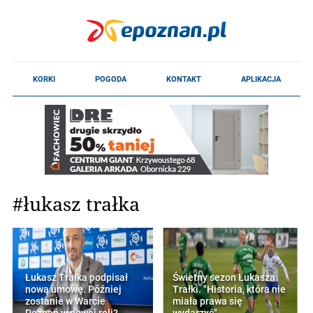
#łukasz trałka
Łukasz Trałka podpisał
Świetny sezon Łukasza
nową umowę. Później
Trałki. "Historia, która nie
zostanie w Warcie
miała prawa się