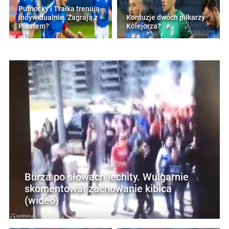
Putnocky i Trałka trenują
indywidualnie. Zagrają z
Kontuzje dwóch piłkarzy
Piastem?
Kolejorza?
Burza po słowach lechity. Wulgarnie
skomentował zachowanie kibica
(wideo)