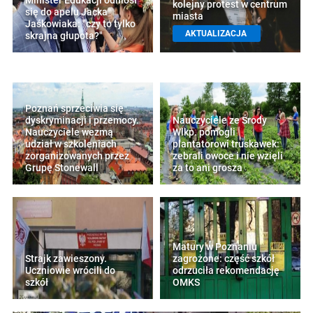
Minister Edukacji odniósł
kolejny protest w centrum
się do apelu Jacka
miasta
Jaśkowiaka: "czy to tylko
AKTUALIZACJA
skrajna głupota?"
Poznań sprzeciwia się
dyskryminacji i przemocy.
Nauczyciele ze Środy
Nauczyciele wezmą
Wlkp. pomogli
udział w szkoleniach
plantatorowi truskawek:
zorganizowanych przez
zebrali owoce i nie wzięli
Grupę Stonewall
za to ani grosza
Matury w Poznaniu
Strajk zawieszony.
zagrożone: część szkół
Uczniowie wrócili do
odrzuciła rekomendację
szkół
OMKS