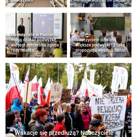
nauczycieli
terenie. Rozdali im paczki
Kraj
Nauczyciele w Poznaniu
mogą dostać podwyżkę,
Nauczyciele dostaną
ale jest potrzebna zgoda
większe podwyżki? Z taką
rady miasta
propozycją wyszedł Senat
Kraj
Wakacje się przedłużą? Nauczyciele