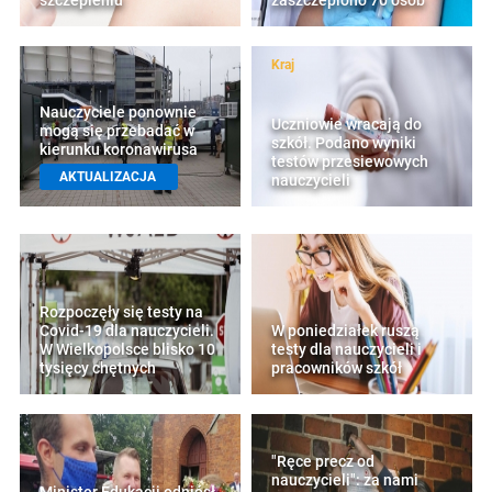
szczepieniu
zaszczepiono 70 osób
Kraj
Nauczyciele ponownie
Uczniowie wracają do
mogą się przebadać w
szkół. Podano wyniki
kierunku koronawirusa
testów przesiewowych
AKTUALIZACJA
nauczycieli
Rozpoczęły się testy na
Covid-19 dla nauczycieli.
W poniedziałek ruszą
W Wielkopolsce blisko 10
testy dla nauczycieli i
tysięcy chętnych
pracowników szkół
"Ręce precz od
nauczycieli": za nami