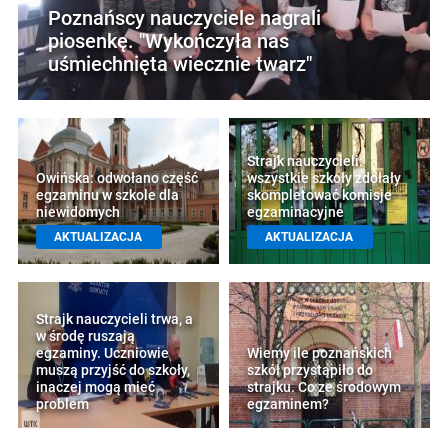
Poznańscy nauczyciele nagrali
piosenkę. "Wykończyła nas
uśmiechnięta wiecznie twarz"
Strajk nauczycieli:
Owińska: odwołano część
wszystkie szkoły zdołały
egzaminu w szkole dla
skompletować komisje
niewidomych
egzaminacyjne
AKTUALIZACJA
AKTUALIZACJA
Strajk nauczycieli trwa, a
w środę ruszają
egzaminy. Uczniowie
Wiemy ile poznańskich
muszą przyjść do szkoły,
szkół przystąpiło do
inaczej mogą mieć
strajku. Co ze środowym
problem
egzaminem?