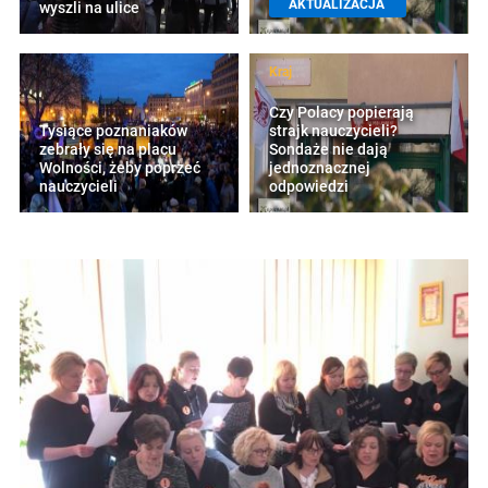
AKTUALIZACJA
wyszli na ulice
Kraj
Czy Polacy popierają
Tysiące poznaniaków
strajk nauczycieli?
zebrały się na placu
Sondaże nie dają
Wolności, żeby poprzeć
jednoznacznej
nauczycieli
odpowiedzi