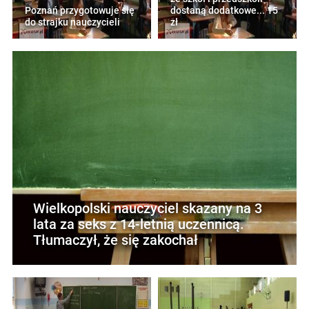
Poznań przygotowuje się
dostaną dodatkowe... 15
do strajku nauczycieli
zł
Wielkopolski nauczyciel skazany na 3
lata za seks z 14-letnią uczennicą.
Tłumaczył, że się zakochał