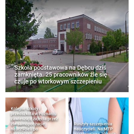
Szkoła podstawowa na Dębcu dziś
zamknięta. 25 pracowników źle się
czuje po wtorkowym szczepieniu
Kolejne szkoły i
przedszkola w Poznaniu
zawieszają zajęcia przez
złe samopoczucie
Ruszyły szczepienia
nauczycieli po
nauczycieli. Na MTP