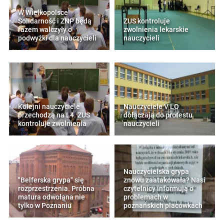
W Wielkopolsce
Solidarność i ZNP będą
ZUS kontroluje
razem walczyły o
zwolnienia lekarskie
podwyżki dla nauczycieli
nauczycieli
Kolejni nauczyciele
Nauczyciele V LO
przechodzą na L4. ZUS
dołączają do protestu
kontroluje zwolnienia
nauczycieli
Nauczycielska grypa
"Belferska grypa" się
znowu zaatakowała? Nasi
rozprzestrzenia. Próbna
czytelnicy informują o
matura odwołana nie
problemach w
tylko w Poznaniu
poznańskich placówkach