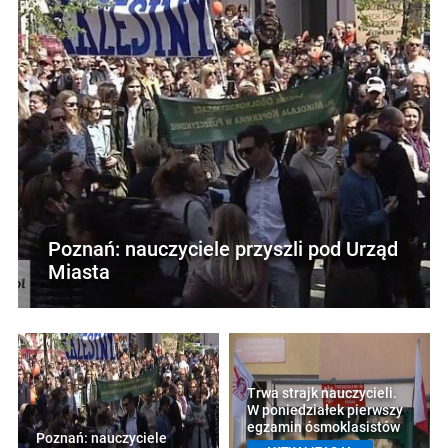
Poznań: nauczyciele przyszli pod Urząd
Miasta
Trwa strajk nauczycieli.
W poniedziałek pierwszy
egzamin ósmoklasistów
Poznań: nauczyciele