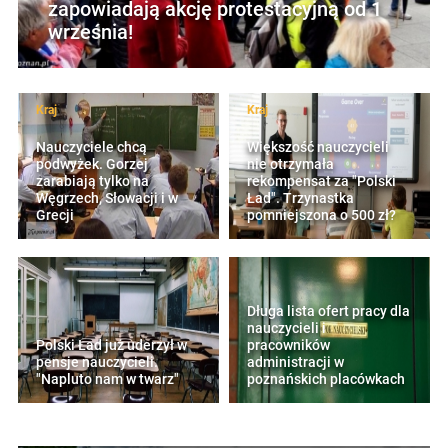
zapowiadają akcję protestacyjną od 1
września!
Kraj
Kraj
Nauczyciele chcą
Większość nauczycieli
podwyżek. Gorzej
nie otrzymała
zarabiają tylko na
rekompensat za "Polski
Węgrzech, Słowacji i w
Ład". Trzynastka
Grecji
pomniejszona o 500 zł?
Długa lista ofert pracy dla
nauczycieli i
Polski Ład już uderzył w
pracowników
pensje nauczycieli.
administracji w
"Napluto nam w twarz"
poznańskich placówkach