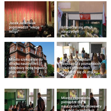
Jacek Jaśkowiak
poprowadził "lekcję
Rozpoczął się strajk
religii"
nauczycieli
Miasto szykuje się do
Już po referendum:
strajku nauczycieli.
Większość z poznańskich
Urzędnicy będą łagodzić
szkół i przedszkoli
jego skutki
przyłączy się do strajku
Miasto zapowiada
pieniądze dla
nauczycieli. Wychowawcy
ze szkół i przedszkoli