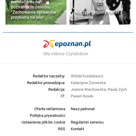
wandalizmu na
poznańskim osiedlu.
"Zachowanie sprawców
Nie żyje ceniony trener z
przybiera na sile"
Poznania
Siła miliona Czytelników
Redaktor naczelny:
Witold Kundzewicz
Redaktor prowadząca:
Katarzyna Żurowska
Redakcja:
Joanna Wachowska, Paula Zych
IT:
Paweł Rusek
Oferta reklamowa
Nasz patronat
Polityka prywatności
Ustawienia plików cookie
Regulamin serwisu
RSS
Kontakt