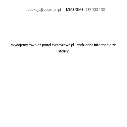
redakcja@epoznan.pl
MMS/SMS:
537 133 133
Wydajemy również portal
ewarszawa.pl
- codzienne informacje ze
stolicy.