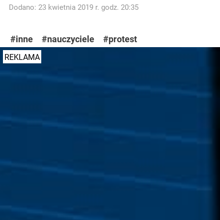
Dodano: 23 kwietnia 2019 r. godz. 20:35
#inne
#nauczyciele
#protest
REKLAMA