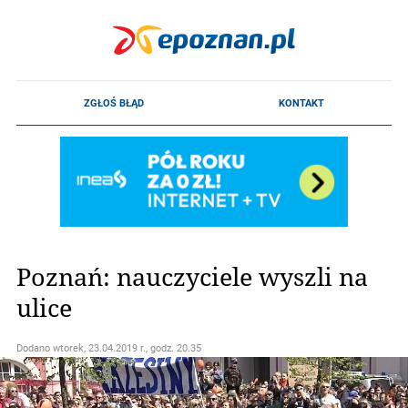
Poznań: nauczyciele wyszli na
ulice
Dodano
wtorek, 23.04.2019 r., godz. 20.35