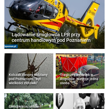
Lądowanie śmigłowca LPR przy
centrum handlowym pod Poznaniem
Kolczak zbrojny widziany
Tragiczny wypadek w
pod Poznaniem. "Był
Rogoźnie. Nie żyje jedna
wielkości złotówki"
osoba
Coraz więcej aktów