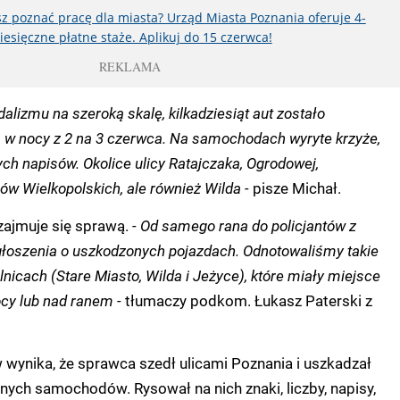
z poznać pracę dla miasta? Urząd Miasta Poznania oferuje 4-
iesięczne płatne staże. Aplikuj do 15 czerwca!
REKLAMA
alizmu na szeroką skalę, kilkadziesiąt aut zostało
w nocy z 2 na 3 czerwca. Na samochodach wyryte krzyże,
nych napisów. Okolice ulicy Ratajczaka, Ogrodowej,
w Wielkopolskich, ale również Wilda -
pisze Michał.
 zajmuje się sprawą.
- Od samego rana do policjantów z
łoszenia o uszkodzonych pojazdach. Odnotowaliśmy takie
elnicach (Stare Miasto, Wilda i Jeżyce), które miały miejsce
cy lub nad ranem -
tłumaczy podkom. Łukasz Paterski z
w wynika, że sprawca szedł ulicami Poznania i uszkadzał
ych samochodów. Rysował na nich znaki, liczby, napisy,