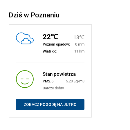
Dziś w Poznaniu
22℃
13℃
Poziom opadów:
0 mm
Wiatr do:
11 km
Stan powietrza
PM2.5
5.20 μg/m3
Bardzo dobry
ZOBACZ POGODĘ NA JUTRO