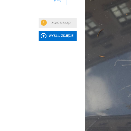
(248)
ZGŁOŚ BŁĄD
WYŚLIJ ZDJĘCIE