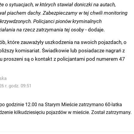
e o sytuacjach, w których stawiał doniczki na autach,
ał piachem dachy. Zabezpieczamy w tej chwili monitoring
krzywdzonych. Policjanci pionów kryminalnych
ziałania na rzecz zatrzymania tej osoby -
dodaje.
sób, które zauważyły uszkodzenia na swoich pojazdach, o
jbliższy komisariat. Świadkowie lub posiadacze nagrań z
u proszeni są o kontakt z policjantami pod numerem 47
ska
6 r. godz. 09:51
po godzinie 12.00 na Starym Mieście zatrzymano 60-latka
zenie kilkudziesięciu pojazdów w mieście. Został zatrzymany.