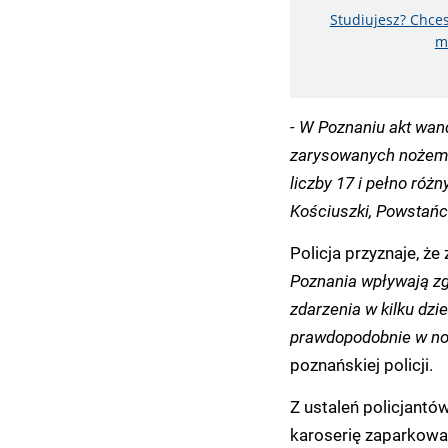
Studiujesz? Chces
m
- W Poznaniu akt wand
zarysowanych nożem 
liczby 17 i pełno róż
Kościuszki, Powstańcó
Policja przyznaje, że
Poznania wpływają zg
zdarzenia w kilku dzi
prawdopodobnie w no
poznańskiej policji.
Z ustaleń policjantó
karoserię zaparkowan