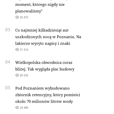
moment, którego nigdy nie
planowaliśmy"
35 472
03
Co najmniej kilkadziesiąt aut
uszkodzonych nocą w Poznaniu. Na
lakierze wyryto napisy i znaki
31 516
04
Wielkopolska obwodnica coraz
bliżej. Tak wygląda plac budowy
30 252
05
Pod Poznaniem wybudowano
zbiornik retencyjny, który pomieści
około 70 milionów litrów wody
24 489