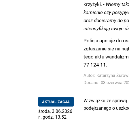
krzyżyki.
- Wiemy takż
kamienie czy posypyw
oraz docieramy do po
intensyfikują swoje d
Policja apeluje do o
zgłaszanie się na na
tego aktu wandalizm
77 124 11.
Autor:
Katarzyna Żurow
Dodano: 03 czerwca 202
W związku ze sprawą 
AKTUALIZACJA
podejrzanego o uszkod
środa, 3.06.2026
r., godz. 13.52