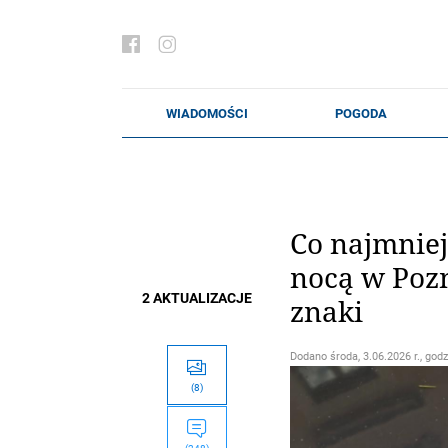
Co najmniej
nocą w Pozn
2 AKTUALIZACJE
znaki
Dodano
środa, 3.06.2026 r., godz
(8)