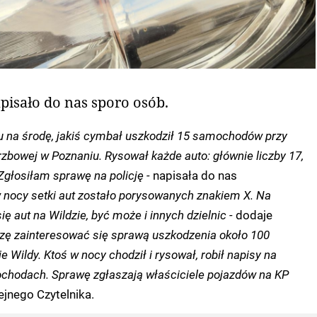
pisało do nas sporo osób.
ku na środę, jakiś cymbał uszkodził 15 samochodów przy
rzbowej w Poznaniu. Rysował każde auto: głównie liczby 17,
 Zgłosiłam sprawę na policję -
napisała do nas
w nocy setki aut zostało porysowanych znakiem X. Na
ę aut na Wildzie, być może i innych dzielnic -
dodaje
zę zainteresować się sprawą uszkodzenia około 100
Wildy. Ktoś w nocy chodził i rysował, robił napisy na
hodach. Sprawę zgłaszają właściciele pojazdów na KP
ejnego Czytelnika.