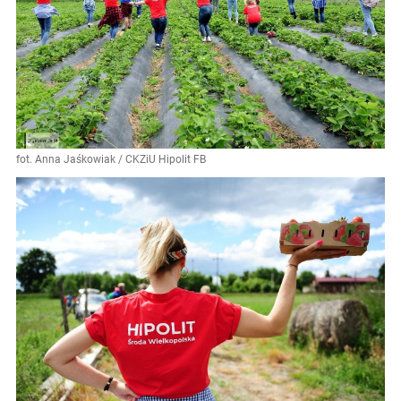
fot. Anna Jaśkowiak / CKZiU Hipolit FB