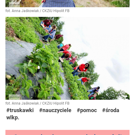
fot. Anna Jaśkowiak / CKZiU Hipolit FB
fot. Anna Jaśkowiak / CKZiU Hipolit FB
#truskawki
#nauczyciele
#pomoc
#środa
wlkp.