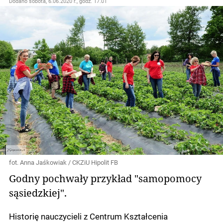
Dodano
sobota, 6.06.2020 r., godz. 17.01
fot. Anna Jaśkowiak / CKZiU Hipolit FB
Godny pochwały przykład "samopomocy
sąsiedzkiej".
Historię nauczycieli z Centrum Kształcenia