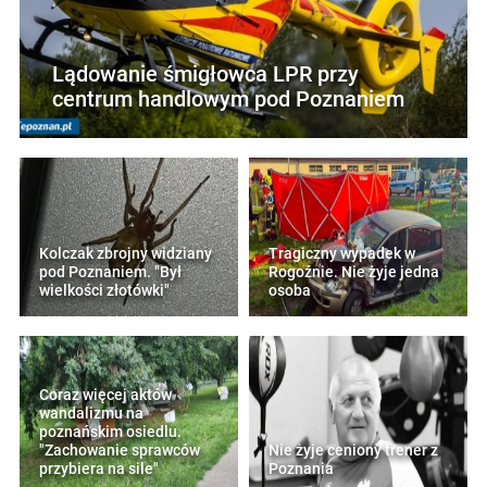
Lądowanie śmigłowca LPR przy
centrum handlowym pod Poznaniem
Kolczak zbrojny widziany
Tragiczny wypadek w
pod Poznaniem. "Był
Rogoźnie. Nie żyje jedna
wielkości złotówki"
osoba
Coraz więcej aktów
wandalizmu na
poznańskim osiedlu.
"Zachowanie sprawców
Nie żyje ceniony trener z
przybiera na sile"
Poznania