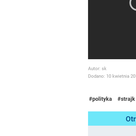
Autor:
sk
Dodano: 10 kwietnia 201
#polityka
#strajk
Ot