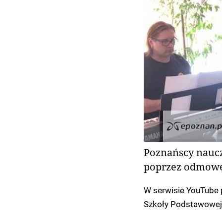
Poznańscy nauczy
poprzez odmowę 
W serwisie YouTube p
Szkoły Podstawowej 