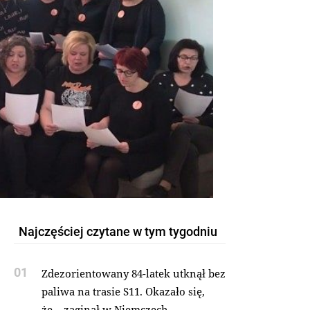
Najczęściej czytane w tym tygodniu
01
Zdezorientowany 84-latek utknął bez
paliwa na trasie S11. Okazało się,
że... zaginął w Niemczech