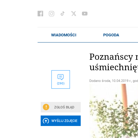
Poznańscy n
uśmiechnięt
Dodano
środa, 10.04.2019 r., go
(290)
ZGŁOŚ BŁĄD
WYŚLIJ ZDJĘCIE