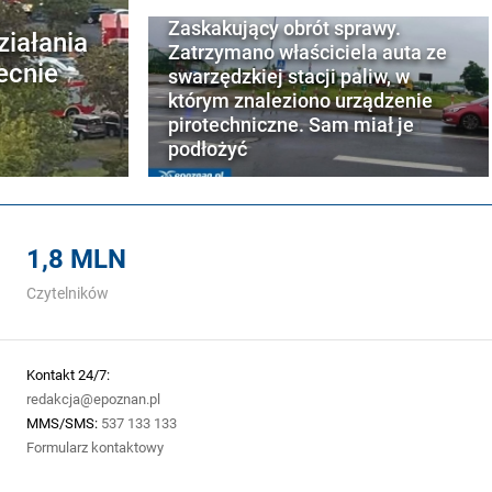
Zaskakujący obrót sprawy.
ziałania
Zatrzymano właściciela auta ze
ecnie
swarzędzkiej stacji paliw, w
którym znaleziono urządzenie
pirotechniczne. Sam miał je
podłożyć
1,8 MLN
Czytelników
Kontakt 24/7:
redakcja@epoznan.pl
MMS/SMS:
537 133 133
Formularz kontaktowy