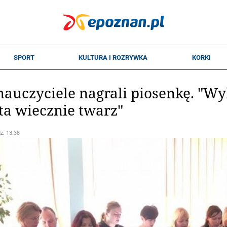
auczyciele nagrali piosenkę. "W
a wiecznie twarz"
dz. 13.38