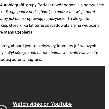
Autobiografii" grupy Perfect utwór odnosi się oczywiście
u.
- Droga pani z cud zębami, co nasz z telewizji mami,
mamy już dość
- śpiewają nauczyciele. To aluzja do
kiej, która kilka lat temu zdecydowała się na widoczną
 stanu uzębienia.
ostały, absurd jest to niebywały, kłamstw już waszych
my.
- Wykończyła nas uśmiechnięta wiecznie twarz, a Ty
odają autorzy nagrania.