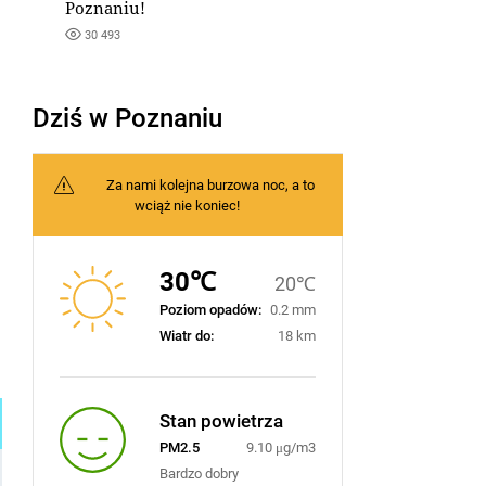
Poznaniu!
30 493
Dziś w Poznaniu
Za nami kolejna burzowa noc, a to
wciąż nie koniec!
30℃
20℃
Poziom opadów:
0.2 mm
Wiatr do:
18 km
Stan powietrza
PM2.5
9.10 μg/m3
Bardzo dobry