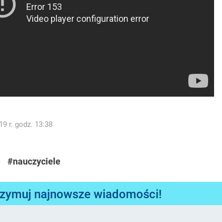
9 r. godz. 13:38
#nauczyciele
rzymuj najnowsze wiadomości!