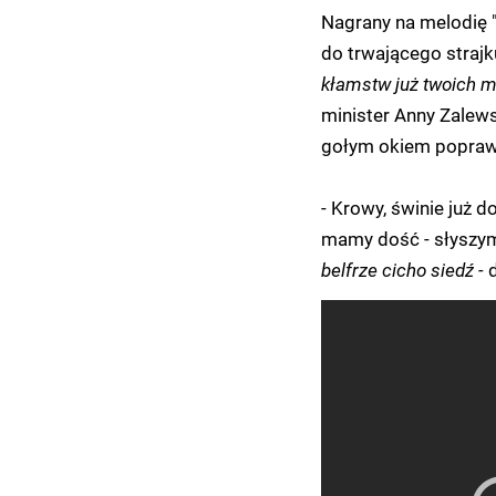
Nagrany na melodię "
do trwającego strajk
kłamstw już twoich 
minister Anny Zalews
gołym okiem poprawę
- Krowy, świnie już d
mamy dość - słyszy
belfrze cicho siedź -
d