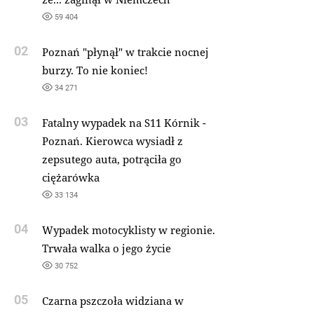
59 404
02
Poznań "płynął" w trakcie nocnej
burzy. To nie koniec!
34 271
03
Fatalny wypadek na S11 Kórnik -
Poznań. Kierowca wysiadł z
zepsutego auta, potrąciła go
ciężarówka
33 134
04
Wypadek motocyklisty w regionie.
Trwała walka o jego życie
30 752
05
Czarna pszczoła widziana w