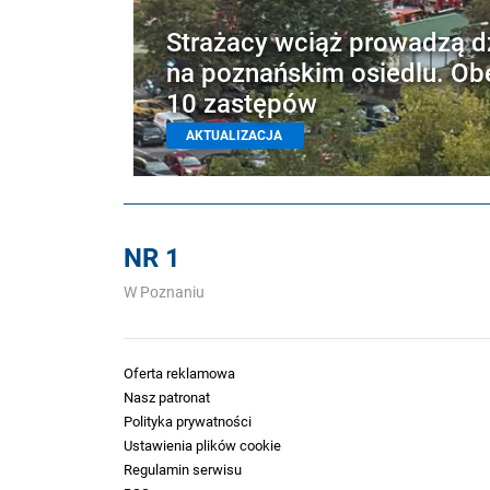
Strażacy wciąż prowadzą d
na poznańskim osiedlu. Ob
10 zastępów
AKTUALIZACJA
NR 1
W Poznaniu
Oferta reklamowa
Nasz patronat
Polityka prywatności
Ustawienia plików cookie
Regulamin serwisu