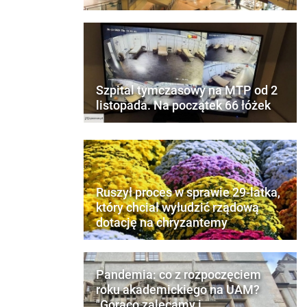
Szpital tymczasowy na MTP od 2
listopada. Na początek 66 łóżek
Ruszył proces w sprawie 29-latka,
który chciał wyłudzić rządową
dotację na chryzantemy
Pandemia: co z rozpoczęciem
roku akademickiego na UAM?
"Gorąco zalecamy i