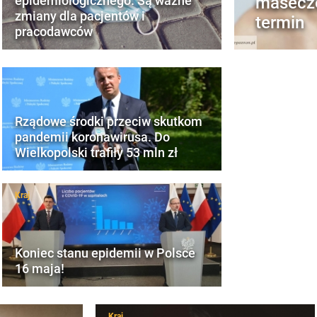
masecz
epidemiologicznego. Są ważne
zmiany dla pacjentów i
termin
pracodawców
Rządowe środki przeciw skutkom
pandemii koronawirusa. Do
Wielkopolski trafiły 53 mln zł
Kraj
Koniec stanu epidemii w Polsce
16 maja!
Kraj