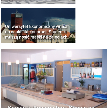
Uniwersytet Ekonomiczny wraca
do nauki stacjonarnej. Studenci
muszą nosić maski na zajęciach
Koniec kultowego baru Kmicic na