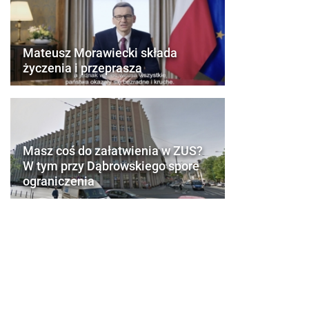
Mateusz Morawiecki składa
życzenia i przeprasza
Masz coś do załatwienia w ZUS?
W tym przy Dąbrowskiego spore
ograniczenia