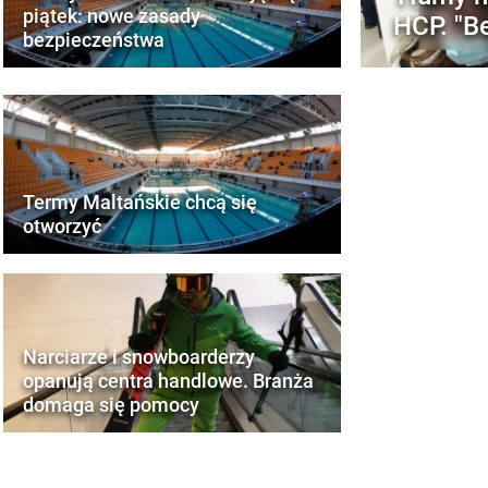
piątek: nowe zasady
HCP. "B
bezpieczeństwa
Termy Maltańskie chcą się
otworzyć
Narciarze i snowboarderzy
opanują centra handlowe. Branża
domaga się pomocy