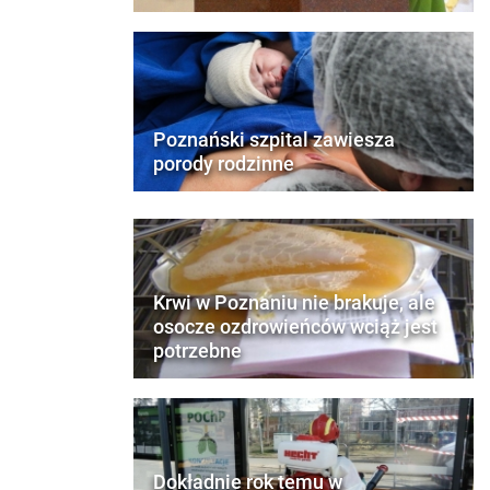
Poznański szpital zawiesza
porody rodzinne
Krwi w Poznaniu nie brakuje, ale
osocze ozdrowieńców wciąż jest
potrzebne
Dokładnie rok temu w