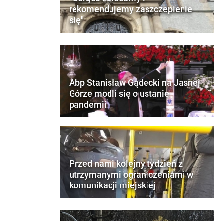
rekomendujemy zaszczepienie
się"
Abp Stanisław Gądecki na Jasnej
Górze modli się o ustanie
pandemii
Przed nami kolejny tydzień z
utrzymanymi ograniczeniami w
komunikacji miejskiej