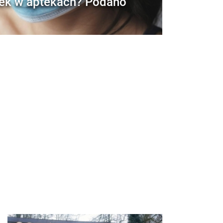
ek w aptekach? Podano