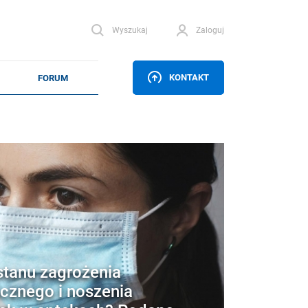
Wyszukaj
Zaloguj
KONTAKT
stanu zagrożenia
cznego i noszenia