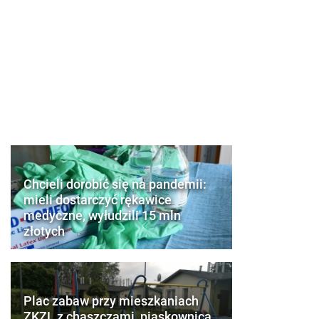
Chcieli dorobić się na pandemii:
mieli dostarczyć rękawice
medyczne, wyłudzili 15 mln
złotych
Plac zabaw przy mieszkaniach
ZKZL z chaszczami, piaskownica