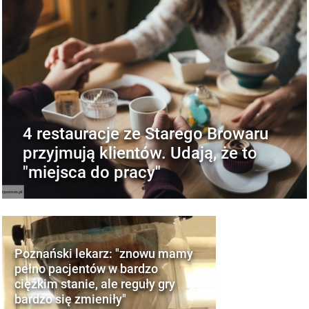
4 restauracje ze Starego Browaru
przyjmują klientów. Udają, że to
"miejsca do pracy"
Poznański lekarz: "znowu mamy
pełno pacjentów w bardzo
ciężkim stanie, ale reguły gry
bardzo się zmieniły"