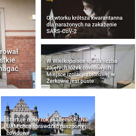
Od wtorku krótsza kwarantanna
dla narażonych na zakażenie
SARS-CoV-2
irował
stkie
W Wielkopolsce spada liczba
omagać
zajętych łóżek covidowych.
Miejsce izolacji zbiorowej w
Żerkowie jest puste
Startuje nowy rok akademicki. Na
UAM chcą sprawdzać paszporty
covidowe