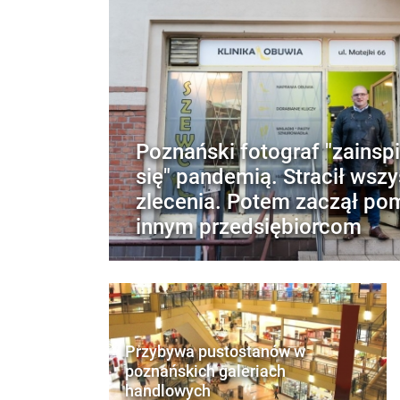
Poznański fotograf "zainsp
się" pandemią. Stracił wszy
zlecenia. Potem zaczął p
innym przedsiębiorcom
Przybywa pustostanów w
poznańskich galeriach
handlowych