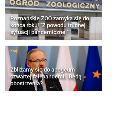
Poznańskie ZOO zamyka się do
końca roku! "Z powodu trudnej
sytuacji pandemicznej"
Kraj
Zbliżamy się do apogeum
czwartej fali pandemii. Będą
obostrzenia?