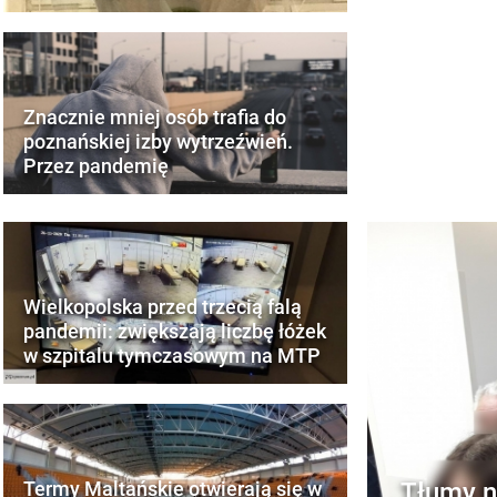
Znacznie mniej osób trafia do
poznańskiej izby wytrzeźwień.
Przez pandemię
Wielkopolska przed trzecią falą
pandemii: zwiększają liczbę łóżek
w szpitalu tymczasowym na MTP
Tłumy n
Termy Maltańskie otwierają się w