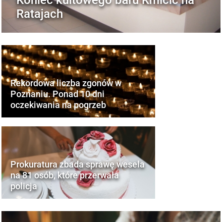
Ratajach
Rekordowa liczba zgonów w
Poznaniu. Ponad 10 dni
oczekiwania na pogrzeb
Prokuratura zbada sprawę wesela
na 81 osób, które przerwała
policja