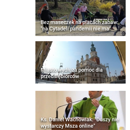
Bez maseczek na placach zabaw:
"na Cytadeli pandemii nie ma"
Miasto wydłuża pomoc dla
przedsiębiorców
Ks. Daniel Wachowiak: "Duszy nie
wystarczy Msza online"