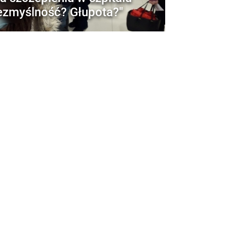
ezmyślność? Głupota?"