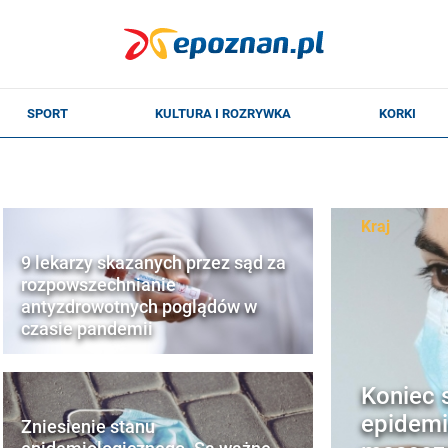
Kraj
9 lekarzy skazanych przez sąd za
rozpowszechnianie
antyzdrowotnych poglądów w
czasie pandemii
Koniec 
epidemi
Zniesienie stanu