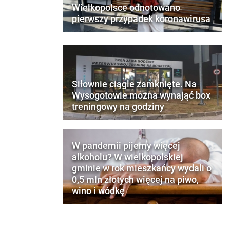
Wielkopolsce odnotowano
pierwszy przypadek koronawirusa
Siłownie ciągle zamknięte. Na
Wysogotowie można wynająć box
treningowy na godziny
W pandemii pijemy więcej
alkoholu? W wielkopolskiej
gminie w rok mieszkańcy wydali o
0,5 mln złotych więcej na piwo,
wino i wódkę