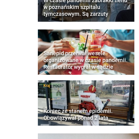
W czasie pandemii zabrakło tlenu
w poznańskim szpitalu
tymczasowym. Są zarzuty
Sanepid przerwał wesele
organizowane w czasie pandemii.
Restaurator wygrał w sądzie
Kraj
Koniec ze stanem epidemii.
Obowiązywał ponad 2 lata