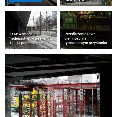
trasę PST. Na 3 miesiące!
ZTM: wzmocnią
Przedłużenie PST:
"jedenastkę" w weekendy,
ciemności na
12 i 14 pojadą inaczej
tymczasowym przystanku