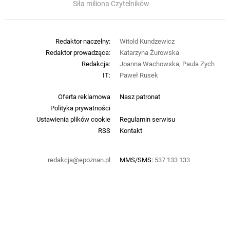
Siła miliona Czytelników
Redaktor naczelny:
Witold Kundzewicz
Redaktor prowadząca:
Katarzyna Żurowska
Redakcja:
Joanna Wachowska, Paula Zych
IT:
Paweł Rusek
Oferta reklamowa
Nasz patronat
Polityka prywatności
Ustawienia plików cookie
Regulamin serwisu
RSS
Kontakt
redakcja@epoznan.pl
MMS/SMS:
537 133 133