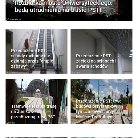
Rozbiórka mostu Uniwersyteckiego:
będą utrudnienia na trasie PST!
Przedłużenie PST:
schody ruchome nie
Przedłużenie PST:
działają przez "głupie
zacieki na ścianach i
zabawy"
awaria schodów
Przedłużenie PST: trwa
Tramwaje testują trasę
budowa przystanków
na Junikowo i
tymczasowych przy
przedłużoną trasę PST
Moście Teatralnym