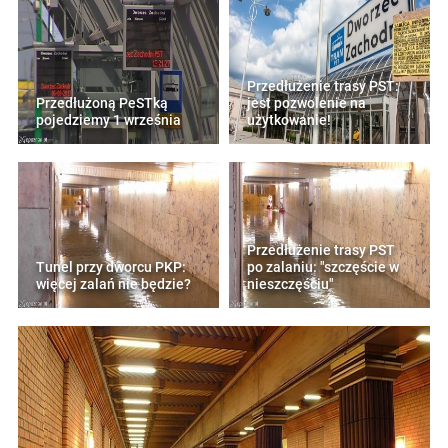
Przedłużenie trasy PST:
Przedłużoną PeSTką
jest pozwolenie na
pojedziemy 1 września
użytkowanie!
Przedłużenie trasy PST
Tunel przy dworcu PKP:
po zalaniu: "szczęście w
więcej zalań nie będzie?
nieszczęściu"