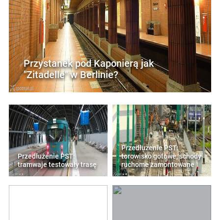
Przystanek pod Kaponierą jak
"Zitadelle" w Berlinie?
Przedłużenie PST:
Przedłużenie PST:
torowisko gotowe, schody
tramwaje testowały trasę
ruchome zamontowane