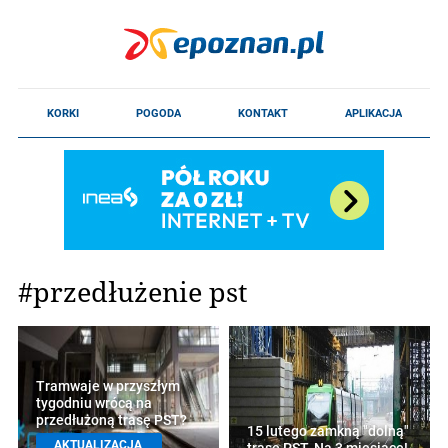
#przedłużenie pst
Tramwaje w przyszłym
tygodniu wrócą na
przedłużoną trasę PST?
15 lutego zamkną "dolną"
AKTUALIZACJA