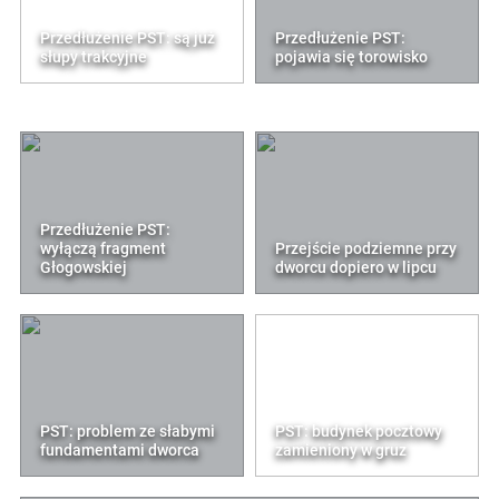
Przedłużenie PST: są już
Przedłużenie PST:
słupy trakcyjne
pojawia się torowisko
Przedłużenie PST:
wyłączą fragment
Przejście podziemne przy
Głogowskiej
dworcu dopiero w lipcu
PST: problem ze słabymi
PST: budynek pocztowy
fundamentami dworca
zamieniony w gruz