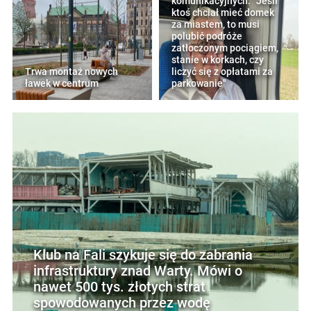
komunikacyjnych: "Jeśli
ktoś chciał mieć domek
za miastem, to musi
polubić podróże
zatłoczonym pociągiem,
stanie w korkach, czy
Trwa montaż nowych
liczyć się z opłatami za
ławek w centrum
parkowanie"
Klub na Fali szykuje się do zabrania
infrastruktury znad Warty. Mówi o
nawet 500 tys. złotych strat
spowodowanych przez wodę