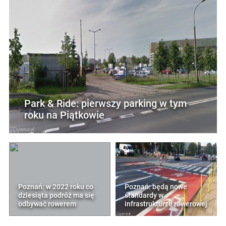
Park & Ride: pierwszy parking w tym
roku na Piątkowie
Poznań: w 2022 roku co
Poznań: będą nowe
dziesiąta podróż ma się
standardy w
odbywać rowerem
infrastrukturze rowerowej