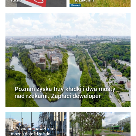
ruchu
leżakami?
Poznań zyska trzy kładki i dwa mosty
nad rzekami. Zapłaci deweloper
W Poznaniu nawet zimą
można dojeżdżać do