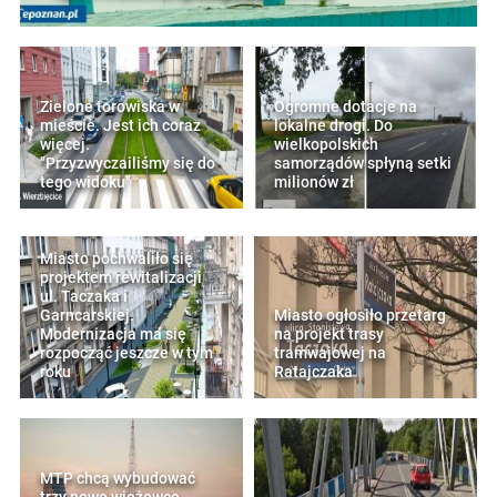
Zielone torowiska w
Ogromne dotacje na
mieście. Jest ich coraz
lokalne drogi. Do
więcej.
wielkopolskich
"Przyzwyczailiśmy się do
samorządów spłyną setki
tego widoku"
milionów zł
Miasto pochwaliło się
projektem rewitalizacji
ul. Taczaka i
Garncarskiej.
Miasto ogłosiło przetarg
Modernizacja ma się
na projekt trasy
rozpocząć jeszcze w tym
tramwajowej na
roku
Ratajczaka
MTP chcą wybudować