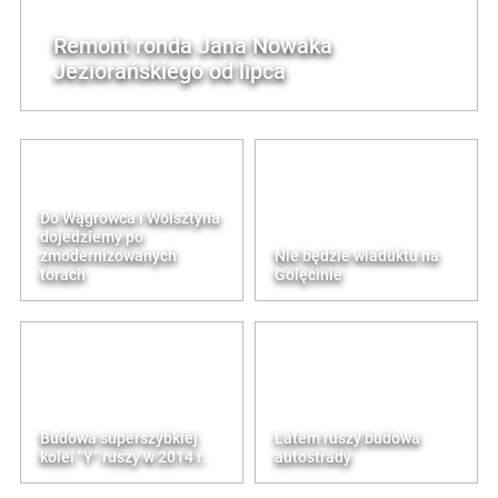
Remont ronda Jana Nowaka
Jeziorańskiego od lipca
Do Wągrowca i Wolsztyna
dojedziemy po
zmodernizowanych
Nie będzie wiaduktu na
torach
Golęcinie
Budowa superszybkiej
Latem ruszy budowa
kolei "Y" ruszy w 2014 r.
autostrady