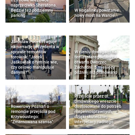
trzy nowe wieżowce
naprzeciwko Sheratona.
Będzie też podziemny
W Rogalinku powstanie
parking
nowy most na Warcie
Jarosław Pucek reaguje
na narrację prezydenta w
sprawie remontów
W cieniu dywagacji na
torowisk: "Jacek
temat starego dworca,
Jaśkowiak o tym nie wie,
otwarto Dworzec
czy celowo manipuluje
Zachodni. 5 miesięcy
danymi?"
później niż planowano
Przejście przez ul.
Dmowskiego wreszcie
Rowerowy Poznań o
dostosowane do potrzeb
remoncie przejścia pod
niepełnosprawnych,
Krzywoustego:
dzięki skutecznej
"Zmarnowana szansa"
interpelacji radnego