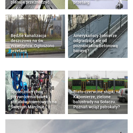
planuje przeznaczyć
przetarg
Będzie kanalizacja
Amerykańscy żołnierze
deszczowa na św.
odgradzają się od
Wawrzyńca. Ogłoszono
poznaniaków betonową
przetarg
barierą?
Społecznicy chcą
Biało-czerwone słupki na
przywrócenia ławek i
Kaponierze, zielone
stojaków rowerowych na
balustrady na Sołaczu.
Świętym Marcinie
Poznań wciąż pstrokaty?