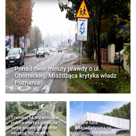
Ponad dwie minuty prawdy o ul.
Obornickiej. Miażdżąca krytyka władz
Poznania
Tramwaj na Naramowice:
jedyna oferta opiewa na
Będzie hala
sumę prawie trzykrotnie
lekkoatletyczna na
większą, niż miasto
Golęcinie. Ogłoszono