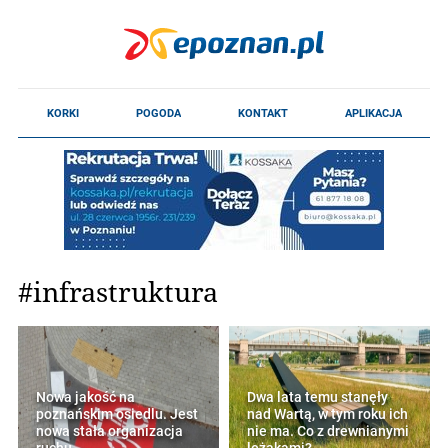
#infrastruktura
Nowa jakość na
Dwa lata temu stanęły
poznańskim osiedlu. Jest
nad Wartą, w tym roku ich
nowa stała organizacja
nie ma. Co z drewnianymi