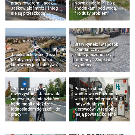
pracy rowerem. Jacek
Nowe osiedle PTBS z
Jaśkowiak: "mróz i śnieg
chodnikami pod wodą.
nie są przeszkodą"
"To duży problem"
Stary Rynek: "w sposób
skandaliczny
Jacek Jaśkowiak: "teza
zabezpieczono trzy
jakobyśmy nie dbali o
fontanny". Słupki do
kierowców jest fałszywa"
wymiany
"Poznań przyjazny
Pierwsza stacja
rowerzystom". Jaśkowiak
wodorowa w Poznaniu
zapewnia, że mieszkańcy
wciąż niedostępna dla
będą mogli dojeżdżać
indywidualnych
jednośladem do szkół i do
kierowców. W regionie
pracy
mają powstać kolejne
Jaśkowiak o inwestycjach