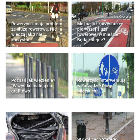
Rowerzyści mają problem
Można już korzystać z
ze śluzą rowerową. Nie
pierwszej śluzy
wiedzą jak z niej
rowerowej w mieście.
korzystać
Będą kolejne?
Poznań jak więzienie?
Rowerzyści interweniują
"Wszystko malują na
w Zarządzie Dróg
grafitowo"
Miejskich
W okolicach Starego