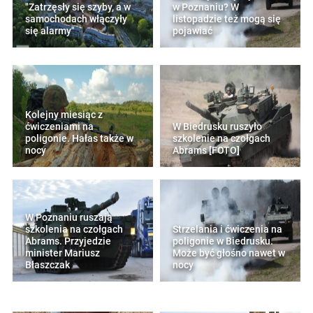
"Zatrzęsły się szyby, a w
w Poznaniu? W
samochodach włączyły
listopadzie też mogą się
się alarmy"
pojawiać
Kolejny miesiąc z
ćwiczeniami na
W Biedrusku ruszyło
poligonie. Hałas także w
szkolenie na czołgach
nocy
Abrams [FOTO]
W Poznaniu ruszają
szkolenia na czołgach
Strzelania i ćwiczenia na
Abrams. Przyjedzie
poligonie w Biedrusku.
minister Mariusz
Może być głośno nawet w
Błaszczak
nocy