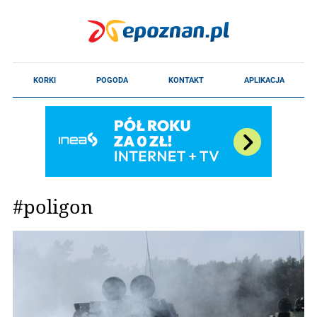
#poligon