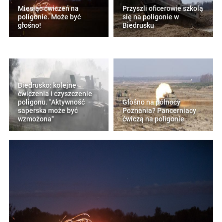
Miesiąc ćwiczeń na
Przyszli oficerowie szkolą
poligonie. Może być
się na poligonie w
głośno!
Biedrusku
Biedrusko: kolejne
ćwiczenia i czyszczenie
poligonu. "Aktywność
Głośno na północy
saperska może być
Poznania? Pancerniacy
wzmożona"
ćwiczą na poligonie