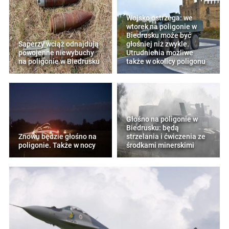
Wojsko ostrzega: we
wtorek na poligonie w
Biedrusku może być
Saperzy wciąż odnajdują
głośniej niż zwykle.
powojenne niewybuchy
Utrudnienia możliwe
na poligonie w Biedrusku
także w okolicy poligonu
Głośno na poligonie w
Biedrusku: będą
Znowu będzie głośno na
strzelania i ćwiczenia ze
poligonie. Także w nocy
środkami minerskimi