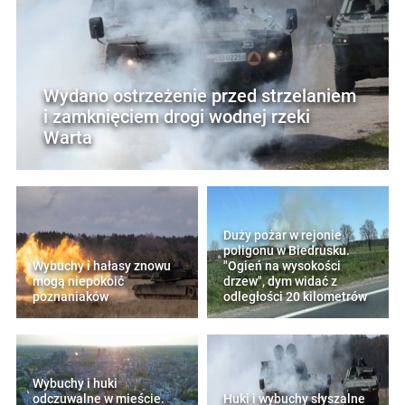
Wydano ostrzeżenie przed strzelaniem
i zamknięciem drogi wodnej rzeki
Warta
Duży pożar w rejonie
poligonu w Biedrusku.
Wybuchy i hałasy znowu
"Ogień na wysokości
mogą niepokoić
drzew", dym widać z
poznaniaków
odległości 20 kilometrów
Wybuchy i huki
odczuwalne w mieście.
Huki i wybuchy słyszalne