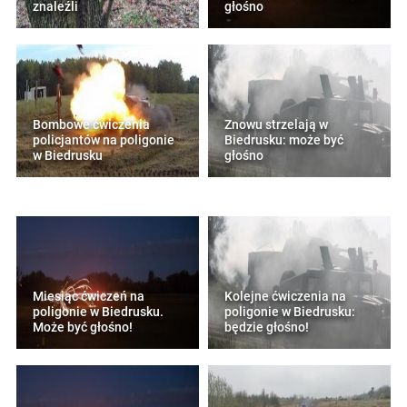
znaleźli
głośno
Bombowe ćwiczenia
Znowu strzelają w
policjantów na poligonie
Biedrusku: może być
w Biedrusku
głośno
Miesiąc ćwiczeń na
Kolejne ćwiczenia na
poligonie w Biedrusku.
poligonie w Biedrusku:
Może być głośno!
będzie głośno!