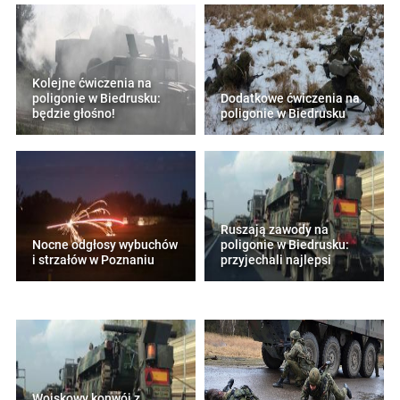
Kolejne ćwiczenia na
poligonie w Biedrusku:
Dodatkowe ćwiczenia na
będzie głośno!
poligonie w Biedrusku
Ruszają zawody na
Nocne odgłosy wybuchów
poligonie w Biedrusku:
i strzałów w Poznaniu
przyjechali najlepsi
Wojskowy konwój z