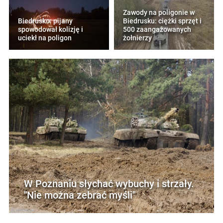
Zawody na poligonie w
Biedrusko: pijany
Biedrusku: ciężki sprzęt i
spowodował kolizję i
500 zaangażowanych
uciekł na poligon
żołnierzy
W Poznaniu słychać wybuchy i strzały.
"Nie można zebrać myśli"