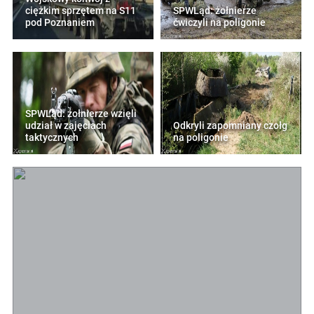
ciężkim sprzętem na S11
SPWLąd: żołnierze
pod Poznaniem
ćwiczyli na poligonie
SPWLąd: żołnierze wzięli
udział w zajęciach
Odkryli zapomniany czołg
taktycznych
na poligonie