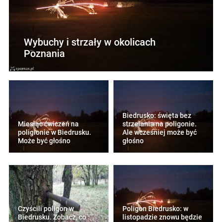
Wybuchy i strzały w okolicach
Poznania
Biedrusko: święta bez
Miesiąc ćwiczeń na
strzelania na poligonie.
poligionie w Biedrusku.
Ale wcześniej może być
Może być głośno
głośno
Czyścili poligon w
Poligon Biedrusko: w
Biedrusku. Zobacz, co
listopadzie znowu będzie