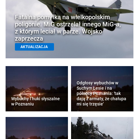
Fatalna pomyłka na wielkopolskim
poligonie. MiG ostrzelał innego MiG-a,
z którym leciał w parze. Wojsko
zaprzecza
AKTUALIZACJA
Odgłosy wybuchów w
Suchym Lesie i na
północy Poznania: 'tak
Wybuchy i huki słyszalne
dają z armaty, że chałupa
w Poznaniu
mi się trzęsie'