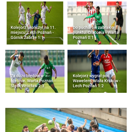
Kolejorz skończył na 11.
Do pucharów zabrakło
miejscu. Lech Poznań -
punktu. Cracovia - Warta
Górnik Zabrze 1:1
Poznań 0:1
Za dużo błędów w
Kolejorz wygrał pod
obronie. Warta Poznań -
Wawelem. Wisła Kraków -
Śląsk Wrocław 2:3
Lech Poznań 1:2