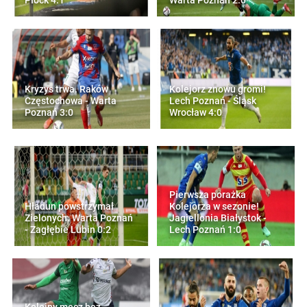
Płock 4:1
Warta Poznań 2:0
Kryzys trwa. Raków
Kolejorz znowu gromi!
Częstochowa - Warta
Lech Poznań - Śląsk
Poznań 3:0
Wrocław 4:0
Pierwsza porażka
Hładun powstrzymał
Kolejorza w sezonie!
Zielonych. Warta Poznań
Jagiellonia Białystok -
- Zagłębie Lubin 0:2
Lech Poznań 1:0