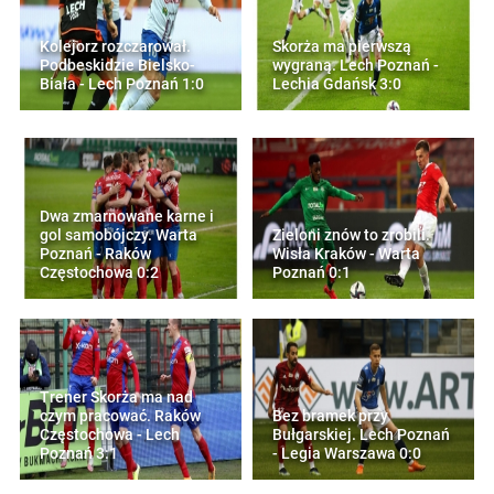
Kolejorz rozczarował.
Skorża ma pierwszą
Podbeskidzie Bielsko-
wygraną. Lech Poznań -
Biała - Lech Poznań 1:0
Lechia Gdańsk 3:0
Dwa zmarnowane karne i
gol samobójczy. Warta
Zieloni znów to zrobili.
Poznań - Raków
Wisła Kraków - Warta
Częstochowa 0:2
Poznań 0:1
Trener Skorża ma nad
czym pracować. Raków
Bez bramek przy
Częstochowa - Lech
Bułgarskiej. Lech Poznań
Poznań 3:1
- Legia Warszawa 0:0