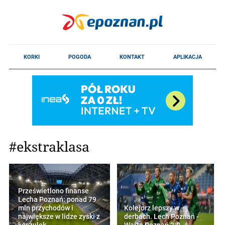
#ekstraklasa
Prześwietlono finanse
Lecha Poznań: ponad 79
mln przychodów i
Kolejorz lepszy w
największe w lidze zyski z
derbach. Lech Poznań -