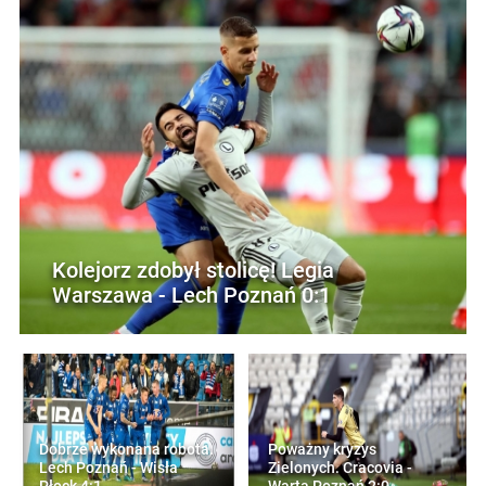
Kolejorz zdobył stolicę! Legia
Warszawa - Lech Poznań 0:1
Dobrze wykonana robota.
Poważny kryzys
Lech Poznań - Wisła
Zielonych. Cracovia -