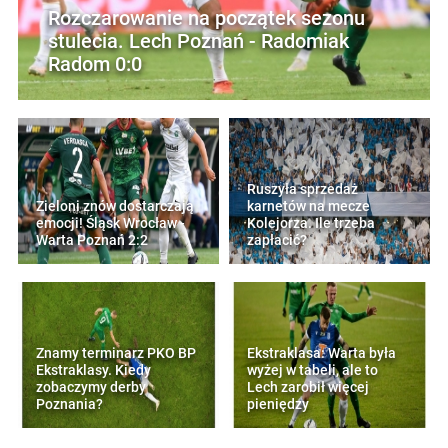
Rozczarowanie na początek sezonu
stulecia. Lech Poznań - Radomiak
Radom 0:0
Ruszyła sprzedaż
Zieloni znów dostarczają
karnetów na mecze
emocji! Śląsk Wrocław -
Kolejorza. Ile trzeba
Warta Poznań 2:2
zapłacić?
Znamy terminarz PKO BP
Ekstraklasa: Warta była
Ekstraklasy. Kiedy
wyżej w tabeli, ale to
zobaczymy derby
Lech zarobił więcej
Poznania?
pieniędzy