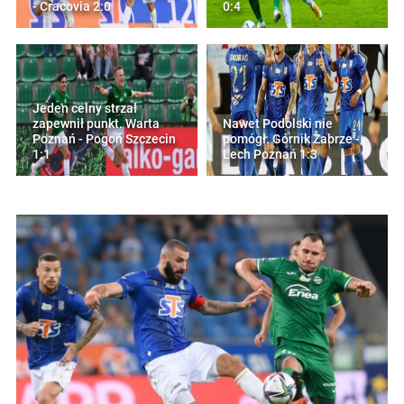
- Cracovia 2:0
0:4
Jeden celny strzał
zapewnił punkt. Warta
Nawet Podolski nie
Poznań - Pogoń Szczecin
pomógł. Górnik Zabrze -
1:1
Lech Poznań 1:3