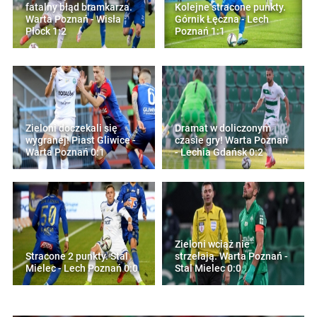
fatalny błąd bramkarza.
Kolejne stracone punkty.
Warta Poznań - Wisła
Górnik Łęczna - Lech
Płock 1:2
Poznań 1:1
Zieloni doczekali się
Dramat w doliczonym
wygranej! Piast Gliwice -
czasie gry! Warta Poznań
Warta Poznań 0:1
- Lechia Gdańsk 0:2
Zieloni wciąż nie
Stracone 2 punkty. Stal
strzelają. Warta Poznań -
Mielec - Lech Poznań 0:0
Stal Mielec 0:0