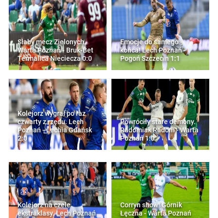
Słaby mecz Zielonych.
Emocje do samego
Warta Poznań - Bruk-Bet
końca! Lech Poznań -
Termalica Nieciecza 0:0
Pogoń Szczecin 1:1
Kolejorz wygrał po raz
czwarty z rzędu. Lech
Powróciły stare demony.
Poznań - Lechia Gdańsk
Radomiak Radom - Warta
2:0
Poznań 1:0
Kolejorz na czele
Corryn show! Górnik
ekstraklasy. Lech Poznań
Łęczna - Warta Poznań