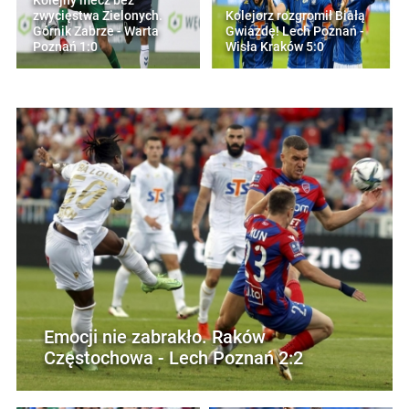
Kolejny mecz bez
zwycięstwa Zielonych.
Kolejorz rozgromił Białą
Górnik Zabrze - Warta
Gwiazdę! Lech Poznań -
Poznań 1:0
Wisła Kraków 5:0
Emocji nie zabrakło. Raków
Częstochowa - Lech Poznań 2:2