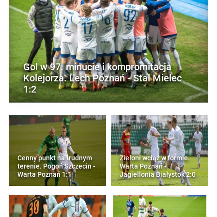
Gol w 97. minucie i kompromitacja
Kolejorza. Lech Poznań - Stal Mielec
1:2
Cenny punkt na trudnym
Zieloni wciąż w formie.
terenie. Pogoń Szczecin -
Warta Poznań -
Warta Poznań 1:1
Jagiellonia Białystok 2:0