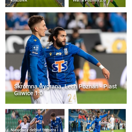
koszulek
Warta Poznań 2:0
Skromna wygrana. Lech Poznań - Piast
Gliwice 1:0
Nieudany debiut trenera i