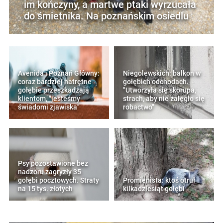
im kończyny, a martwe ptaki wyrzucała
do śmietnika. Na poznańskim osiedlu
Avenida i Poznań Główny:
Niegolewskich: balkon w
coraz bardziej natrętne
gołębich odchodach.
gołębie przeszkadzają
"Utworzyła się skorupa,
klientom, "jesteśmy
strach, aby nie zalęgło się
świadomi zjawiska"
robactwo"
Psy pozostawione bez
nadzoru zagryzły 35
gołębi pocztowych. Straty
Promienista: ktoś otruł
na 15 tys. złotych
kilkadziesiąt gołębi