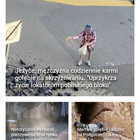
Jeżyce: mężczyzna codziennie karmi
gołębie na skrzyżowaniu. "Uprzykrza
życie lokatorom pobliskiego bloku"
Notorycznie wyrzucał
Martwe gołębie i służby
pieczywo na bruk rynku,
na Podgórnej. Co się