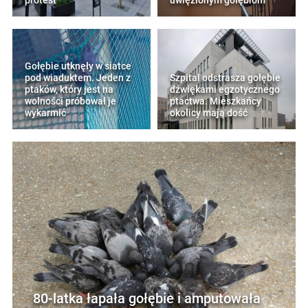
protest
uwięzionym gołębiom
Gołębie utknęły w siatce
pod wiaduktem. Jeden z
Szpital odstrasza gołębie
ptaków, który jest na
dźwiękami egzotycznego
wolności próbował je
ptactwa. Mieszkańcy
wykarmić
okolicy mają dość
80-latka łapała gołębie i amputowała