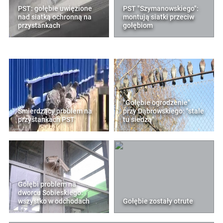
PST: gołębie uwięzione
PST "Szymanowskiego":
nad siatką ochronną na
montują siatki przeciw
przystankach
gołębiom
"Gołębie ogrodzenie"
Śmierdzący problem na
przy Dąbrowskiego: "stale
przystankach PST
tu siedzą"
Gołębi problem na
dworcu Sobieskiego:
wszystko w odchodach
Gołębie zostały otrute