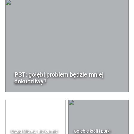
PST: gołębi problem będzie mniej
dokuczliwy?
Urząd Miasta: nie karmić
Gołębie króli i ptaki