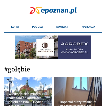
#gołębie
Wielkopolskie miasto
zakazało dokarmiania
gołębi na rynku. Będzie
Ekopatrol ruszył w sukurs