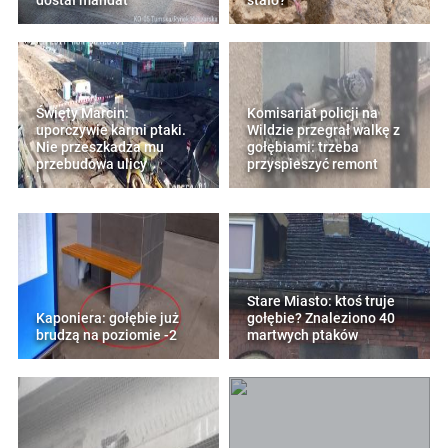
dostał mandat
stało?
Święty Marcin:
Komisariat policji na
uporczywie karmi ptaki.
Wildzie przegrał walkę z
Nie przeszkadza mu
gołębiami: trzeba
przebudowa ulicy
przyspieszyć remont
Stare Miasto: ktoś truje
Kaponiera: gołębie już
gołębie? Znaleziono 40
brudzą na poziomie -2
martwych ptaków