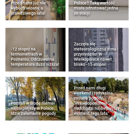
Przed nami już nie
Polsce? Taką wartość
wybuch wiosny, a
miała odnotować jedna
prawdziwego lata!
ze stacji
Zaczęła się
-12 stopni na
meteorologiczna zima i
termometrach w
przymroziło! W
Poznaniu. Odczuwalna
Wielkopolsce nawet
temperatura dużo niższa!
blisko -15 stopni!
Przed nami długi
weekend i radykalna
zmiana pogody.
Poznań w środę niemal
"Prawdopodobnie
najcieplejszy w Polsce.
nadchodzi najcieplejszy
Idzie załamanie pogody
moment tego lata"