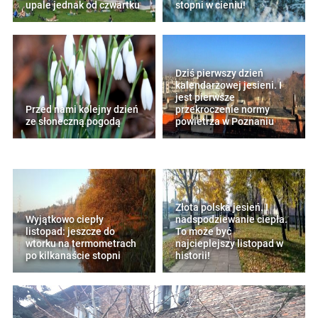
upale jednak od czwartku
stopni w cieniu!
Dziś pierwszy dzień
kalendarzowej jesieni. I
jest pierwsze
Przed nami kolejny dzień
przekroczenie normy
ze słoneczną pogodą
powietrza w Poznaniu
Złota polska jesień. I
Wyjątkowo ciepły
nadspodziewanie ciepła.
listopad: jeszcze do
To może być
wtorku na termometrach
najcieplejszy listopad w
po kilkanaście stopni
historii!