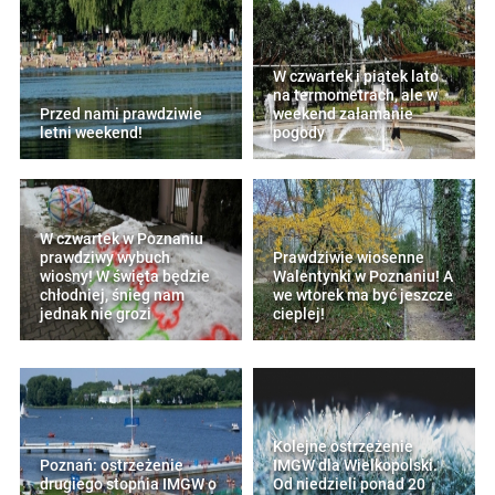
W czwartek i piątek lato
na termometrach, ale w
Przed nami prawdziwie
weekend załamanie
letni weekend!
pogody
W czwartek w Poznaniu
prawdziwy wybuch
Prawdziwie wiosenne
wiosny! W święta będzie
Walentynki w Poznaniu! A
chłodniej, śnieg nam
we wtorek ma być jeszcze
jednak nie grozi
cieplej!
Kolejne ostrzeżenie
Poznań: ostrzeżenie
IMGW dla Wielkopolski.
drugiego stopnia IMGW o
Od niedzieli ponad 20