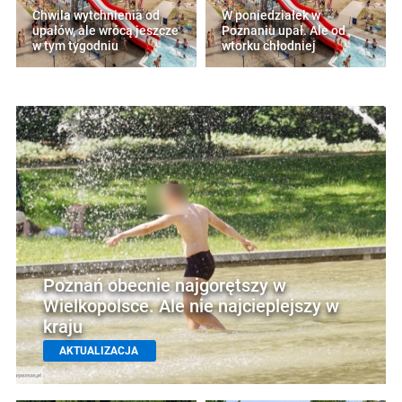
Chwila wytchnienia od
W poniedziałek w
upałów, ale wrócą jeszcze
Poznaniu upał. Ale od
w tym tygodniu
wtorku chłodniej
Poznań obecnie najgorętszy w
Wielkopolsce. Ale nie najcieplejszy w
kraju
AKTUALIZACJA