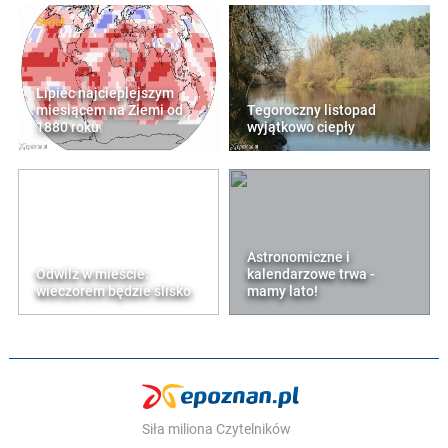
Świat
Lipiec najcieplejszym
miesiącem na Ziemi od
Tegoroczny listopad
1880 roku
wyjątkowo ciepły
Astronomiczne i
Odwilż w mieście:
kalendarzowe trwa -
wieczorem będzie ślisko
mamy lato!
Siła miliona Czytelników