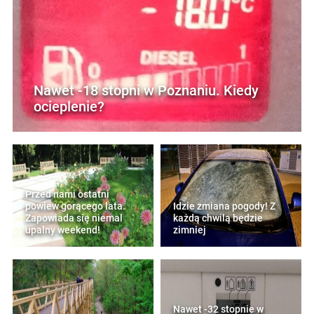
Nawet -18 stopni w Poznaniu. Kiedy
ocieplenie?
Przed nami ostatni
powiew gorącego lata.
Idzie zmiana pogody! Z
Zapowiada się niemal
każdą chwilą będzie
upalny weekend!
zimniej
Nawet -32 stopnie w