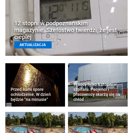
12 stopni w podpoznańskim
magazynie. Szefostwo twierdzi, że jest
cieplej
AKTUALIZACJA
W nocy tylko 8 stopni w
Przed nami spore
szpitalu. Pacjenci i
ochłodzenie. W dzień
pracownicy skarżą się na
będzie "na minusie"
chłód