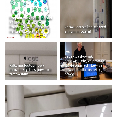
Pogoda zaskakuje: ponad
21 stopni różnicy w
Polsce. W Wielkopolsce
Znowu ostrzeżenie przed
największe wahania
silnym mrozem!
Jacek Jaśkowiak
pochwalił się, że pracuje
Kilkunastostopniowy
w 14 stopniach, Lewica
mróz nie tylko w powiecie
powiadomiła inspekcję
złotowskim
pracy