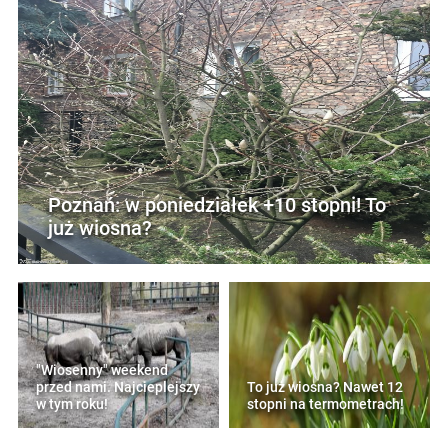
Poznań: w poniedziałek +10 stopni! To
już wiosna?
"Wiosenny" weekend
przed nami. Najcieplejszy
To już wiosna? Nawet 12
w tym roku!
stopni na termometrach!