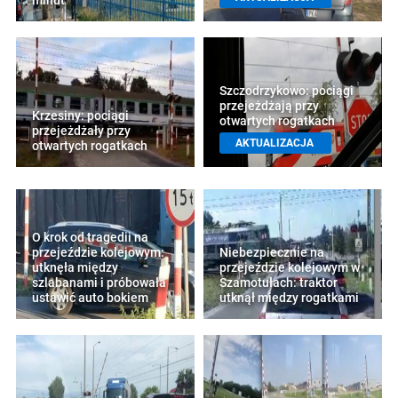
minut"
Szczodrzykowo: pociągi
przejeżdżają przy
Krzesiny: pociągi
otwartych rogatkach
przejeżdżały przy
AKTUALIZACJA
otwartych rogatkach
O krok od tragedii na
przejeździe kolejowym:
Niebezpiecznie na
utknęła między
przejeździe kolejowym w
szlabanami i próbowała
Szamotułach: traktor
ustawić auto bokiem
utknął między rogatkami