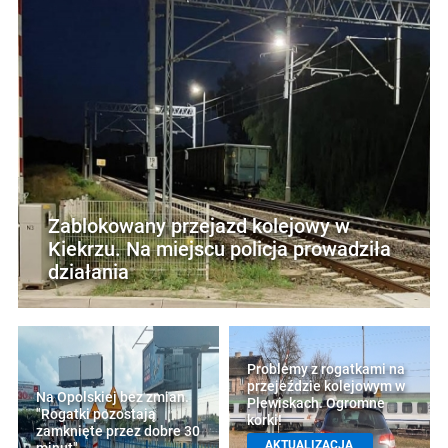
Zablokowany przejazd kolejowy w
Kiekrzu. Na miejscu policja prowadziła
działania
Problemy z rogatkami na
przejeździe kolejowym w
Na Opolskiej bez zmian.
Plewiskach. Ogromne
"Rogatki pozostają
korki!
zamknięte przez dobre 30
AKTUALIZACJA