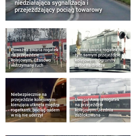
niedziałająca sygnalizacja i
przejeżdżający pociąg towarowy
Poważna awaria rogatek
Znowu awaria rogatek na
na przejeździe
tym samym przejeździe
kolejowym. Czasowo
kolejowym. Ogromny
wstrzymany ruch
zator na drodze
Niebezpiecznie na
przejeździe kolejowym:
Uwaga! Awaria rogatek
kierująca utknęła między
na przejeździe
rogatkami, pociąg cudem
kolejowym. Jezdnia
w nią nie uderzył
zablokowana