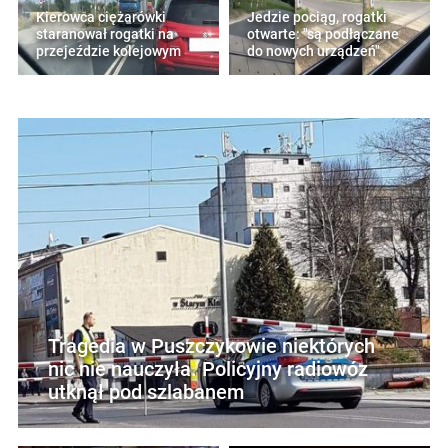
Kierowca ciężarówki
Jedzie pociąg, rogatki
staranował rogatki na
otwarte: "są podłączane
przejeździe kolejowym
do nowych urządzeń"
Tragedia w Puszczykowie niektórych
nic nie nauczyła. Policyjny radiowóz
utknął pod szlabanem