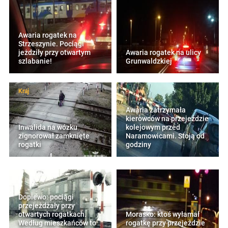
Awaria rogatek na
Strzeszynie. Pociągi
jeżdziły przy otwartym
Awaria rogatek na ulicy
szlabanie!
Grunwaldzkiej
Kraj
Awaria zatrzymała
kierowców na przejeździe
Inwalida na wózku
kolejowym przed
zignorował zamknięte
Naramowicami. Stoją od
rogatki
godziny
Dopiewo: pociągi
przejeżdżały przy
otwartych rogatkach.
Morasko: ktoś wyłamał
Według mieszkańców to
rogatkę przy przejeździe