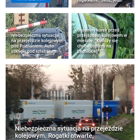
rogatkami. "Jedź, jedź!"
Ogromny korek przed
Niebezpieczna sytuacja
przejazdem kolejowym w
na przejeździe kolejowym
mieście. "Kończy się
pod Poznaniem. Auto
chyba dopiero na
utknęło pod szlabanem
Lechickiej"
Niebezpieczna sytuacja na przejeździe
kolejowym. Rogatki otwarte,