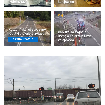
"kolejny raz"
kolejowym
Kraj
Koszalińska: uszkodzone
Karetka na sygnale
rogatki blokują przejazd
utknęła na przejeździe
AKTUALIZACJA
kolejowym