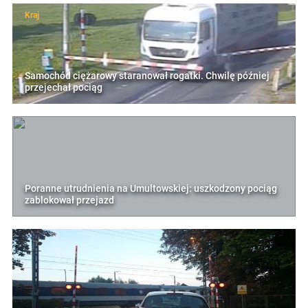
Kraj
Samochód ciężarowy staranował rogatki. Chwilę później
przejechał pociąg
Poranne utrudnienia na Umultowskiej: uszkodzony pociąg
zablokował przejazd