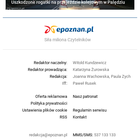
Uszkodzone rogatki na przejeździe kolejowym w Palędziu
Siła miliona Czytelników
Redaktor naczelny:
Witold Kundzewicz
Redaktor prowadząca:
Katarzyna Żurowska
Redakcja:
Joanna Wachowska, Paula Zych
IT:
Paweł Rusek
Oferta reklamowa
Nasz patronat
Polityka prywatności
Ustawienia plików cookie
Regulamin serwisu
RSS
Kontakt
redakcja@epoznan.pl
MMS/SMS:
537 133 133