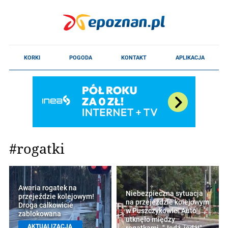
#rogatki
Awaria rogatek na
Niebezpieczna sytuacja
przejeździe kolejowym!
na przejeździe kolejowym
Droga całkowicie
w Puszczykowie. Auto
zablokowana
utknęło między
AKTUALIZACJA