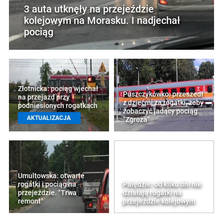
3 auta utknęły na przejeździe
kolejowym na Morasku. I nadjechał
pociąg
Złotnicka: pociąg wjechał
Puszczykówko: przeszedł
na przejazd przy
z dziećmi za rogatki, żeby
podniesionych rogatkach
zobaczyć jadący pociąg.
AKTUALIZACJA
"Zgroza"
Umultowska: otwarte
rogatki i pociąg na
Palędzie: od kilku dni nie
przejeździe. "Trwa
działają rogatki na
remont"
przejeździe kolejowym