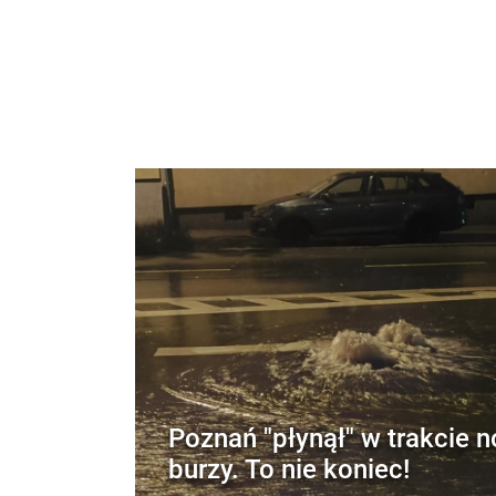
Poznań "płynął" w trakcie n
burzy. To nie koniec!