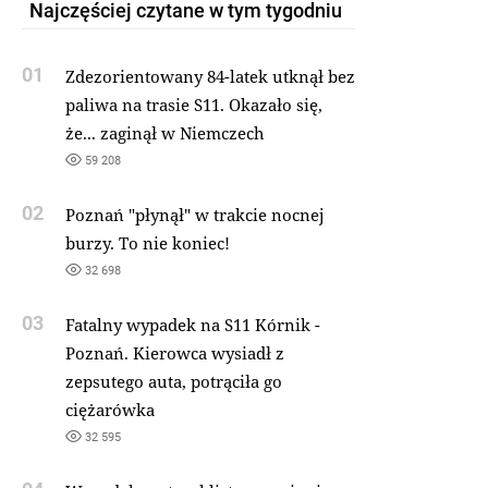
Najczęściej czytane w tym tygodniu
01
Zdezorientowany 84-latek utknął bez
paliwa na trasie S11. Okazało się,
że... zaginął w Niemczech
59 208
02
Poznań "płynął" w trakcie nocnej
burzy. To nie koniec!
32 698
03
Fatalny wypadek na S11 Kórnik -
Poznań. Kierowca wysiadł z
zepsutego auta, potrąciła go
ciężarówka
32 595