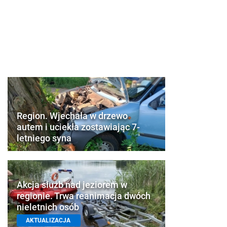
Region. Wjechała w drzewo
autem i uciekła zostawiając 7-
letniego syna
Akcja służb nad jeziorem w
regionie. Trwa reanimacja dwóch
nieletnich osób
AKTUALIZACJA