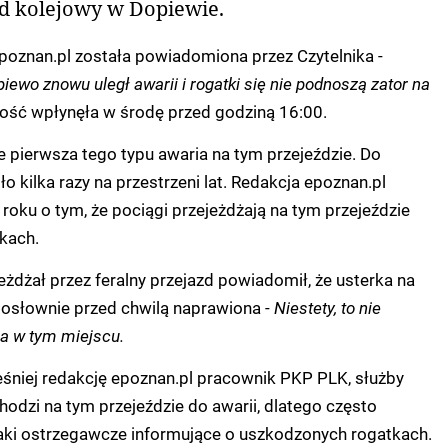
zd kolejowy w Dopiewie.
epoznan.pl została powiadomiona przez Czytelnika -
iewo znowu uległ awarii i rogatki się nie podnoszą zator na
ść wpłynęła w środę przed godziną 16:00.
ie pierwsza tego typu awaria na tym przejeździe. Do
 kilka razy na przestrzeni lat. Redakcja epoznan.pl
oku o tym, że pociągi przejeżdżają na tym przejeździe
kach.
jeżdżał przez feralny przejazd powiadomił, że usterka na
dosłownie przed chwilą naprawiona -
Niestety, to nie
ja w tym miejscu.
śniej redakcję epoznan.pl pracownik PKP PLK, służby
hodzi na tym przejeździe do awarii, dlatego często
naki ostrzegawcze informujące o uszkodzonych rogatkach.