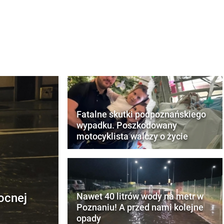
Fatalne skutki podpoznańskiego
wypadku. Poszkodowany
motocyklista walczy o życie
ocnej
Nawet 40 litrów wody na metr w
Poznaniu! A przed nami kolejne
opady