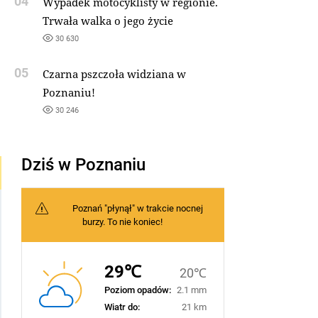
04
Wypadek motocyklisty w regionie.
Trwała walka o jego życie
30 630
05
Czarna pszczoła widziana w
Poznaniu!
30 246
Dziś w Poznaniu
Poznań "płynął" w trakcie nocnej
burzy. To nie koniec!
29℃
20℃
Poziom opadów:
2.1 mm
Wiatr do:
21 km