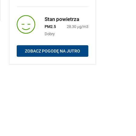
Stan powietrza
PM2.5
28.30 μg/m3
Dobry
ZOBACZ POGODĘ NA JUTRO