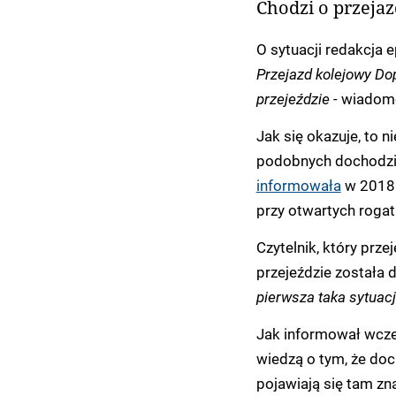
Chodzi o przeja
O sytuacji redakcja 
Przejazd kolejowy Dop
przejeździe -
wiadomo
Jak się okazuje, to n
podobnych dochodziło
informowała
w 2018 r
przy otwartych rogat
Czytelnik, który prze
przejeździe została 
pierwsza taka sytuac
Jak informował wcze
wiedzą o tym, że doc
pojawiają się tam z