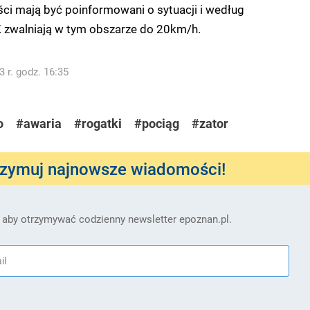
i mają być poinformowani o sytuacji i według
zwalniają w tym obszarze do 20km/h.
 r. godz. 16:35
o
#awaria
#rogatki
#pociąg
#zator
rzymuj najnowsze wiadomości!
 aby otrzymywać codzienny newsletter epoznan.pl.