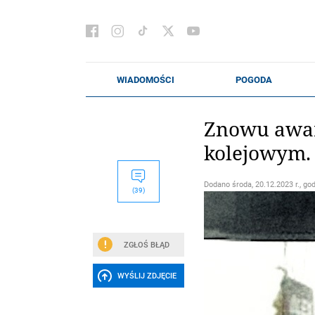
Znowu awar
kolejowym.
Dodano
środa, 20.12.2023 r., go
(39)
ZGŁOŚ BŁĄD
WYŚLIJ ZDJĘCIE