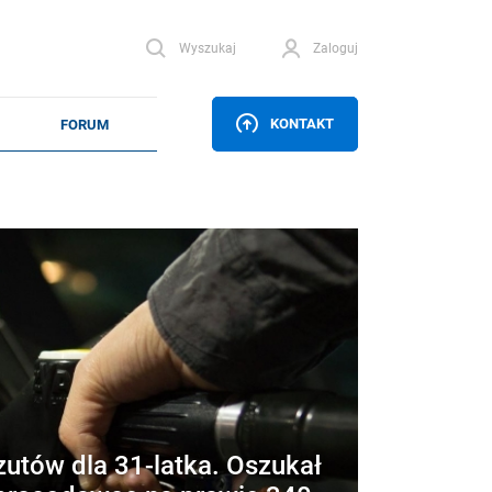
Wyszukaj
Zaloguj
KONTAKT
zutów dla 31-latka. Oszukał