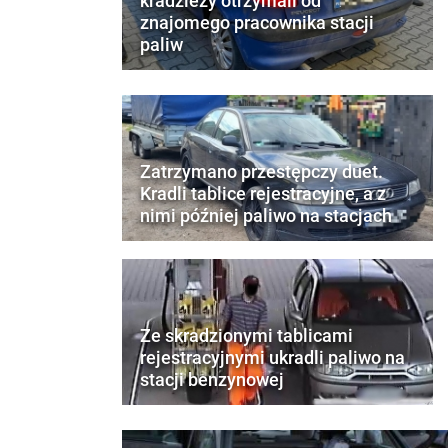
kradzieży otrzymali od
znajomego pracownika stacji
paliw
Zatrzymano przestępczy duet.
Kradli tablice rejestracyjne, a z
nimi później paliwo na stacjach
Ze skradzionymi tablicami
rejestracyjnymi ukradli paliwo na
stacji benzynowej