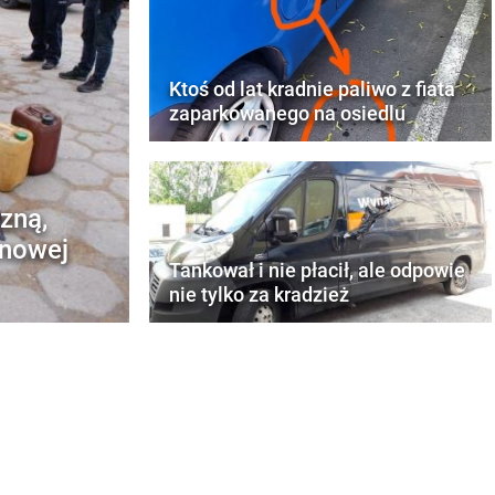
Ktoś od lat kradnie paliwo z fiata
zaparkowanego na osiedlu
zną,
ynowej
Tankował i nie płacił, ale odpowie
nie tylko za kradzież