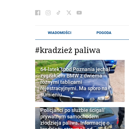
#kradzież paliwa
64-latek spod Poznania jechał
zygzakiem BMW z dwiema
różnymi tablicami
rejestracyjnymi. Ma sporo na
sumieniu
Policjanci po służbie ścigali
prywatnym samochodem
złodzieja paliwa. Informację o