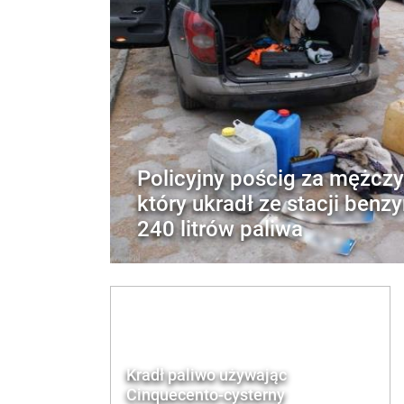
Policyjny pościg za mężczy
który ukradł ze stacji benz
240 litrów paliwa
Kradł paliwo używając
Cinquecento-cysterny