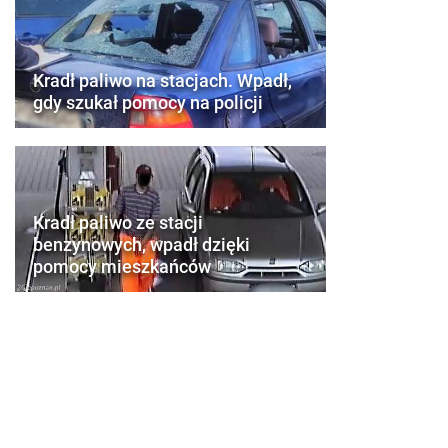
Kradł paliwo na stacjach. Wpadł,
gdy szukał pomocy na policji
Kradł paliwo ze stacji
benzynowych, wpadł dzięki
pomocy mieszkańców