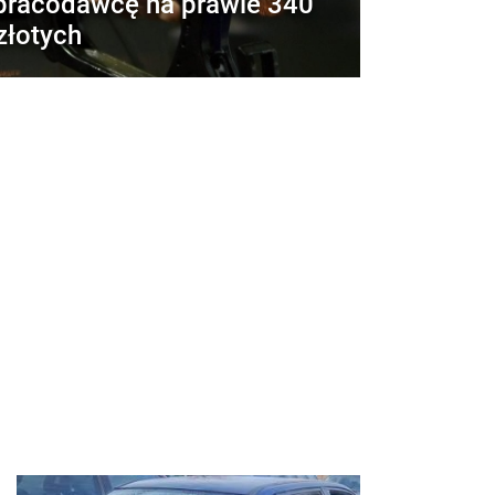
pracodawcę na prawie 340
złotych