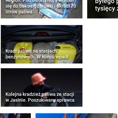
byłego 
Region. Pod osłoną nocy włamał
się do baku ciężarówki i ukradł 70
tysięcy 
litrów paliwa
Kradł paliwo na stacjach
benzynowych. W końcu wpadł
Kolejna kradzież paliwa ze stacji
w Jasinie. Poszukiwany sprawca