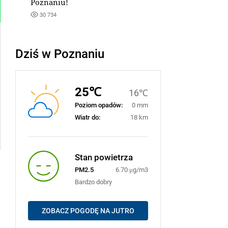
Poznaniu!
30 734
Dziś w Poznaniu
25℃
16℃
Poziom opadów:
0 mm
Wiatr do:
18 km
Stan powietrza
PM2.5
6.70 μg/m3
Bardzo dobry
ZOBACZ POGODĘ NA JUTRO