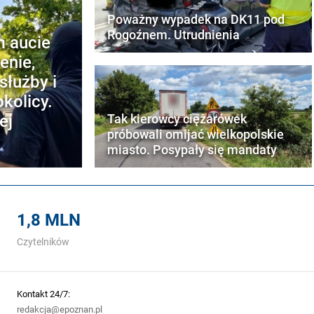
Poważny wypadek na DK11 pod
Rogoźnem. Utrudnienia
m aucie
enie,
służby i
kolicy.
ej
Tak kierowcy ciężarówek
próbowali omijać wielkopolskie
miasto. Posypały się mandaty
1,8 MLN
Czytelników
Kontakt 24/7:
redakcja@epoznan.pl