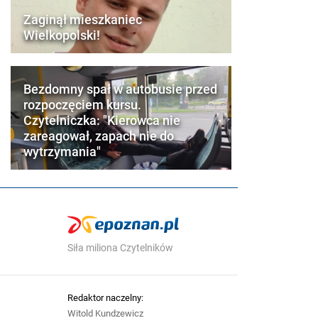
Zaginął mieszkaniec
Wielkopolski!
Bezdomny spał w autobusie przed
rozpoczęciem kursu.
Czytelniczka: "Kierowca nie
zareagował, zapach nie do
wytrzymania"
Siła miliona Czytelników
Redaktor naczelny:
Witold Kundzewicz