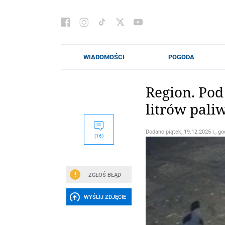
Region. Pod
litrów pali
Dodano
piątek, 19.12.2025 r., go
(16)
ZGŁOŚ BŁĄD
WYŚLIJ ZDJĘCIE