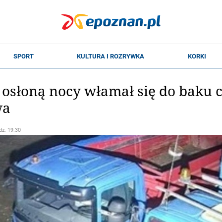
 osłoną nocy włamał się do baku c
wa
dz. 19.30