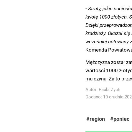
-
Straty, jakie ponios
kwotę 1000 złotych.
S
Dzięki przeprowadzo
kradzieży.
Okazał się
wcześniej notowany z
Komenda Powiatowa P
Mężczyzna został zat
wartości 1000 złoty
mu czynu. Za to prze
Autor:
Paula Zych
Dodano: 19 grudnia 2025
#region
#poniec