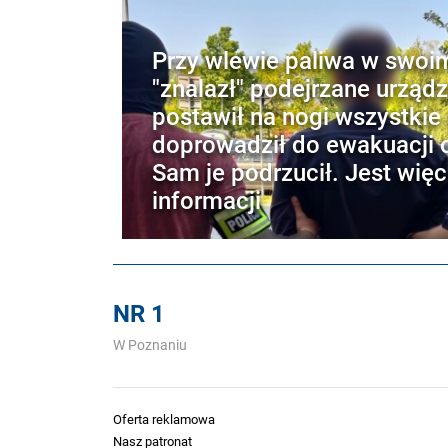
Przy wlewie paliwa w swoi
"znalazł" podejrzane urządz
postawił na nogi wszystkie 
doprowadził do ewakuacji o
Sam je podrzucił. Jest więc
informacji
NR 1
W Poznaniu
Oferta reklamowa
Nasz patronat