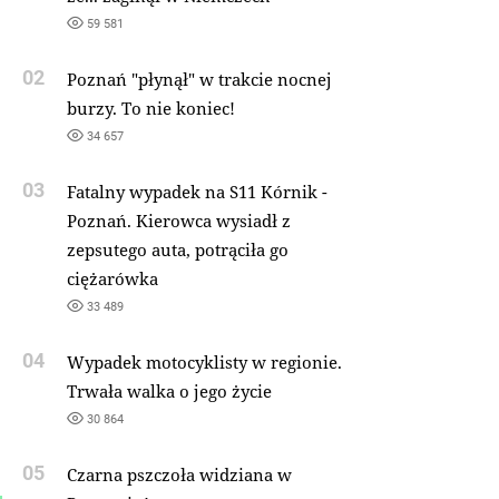
59 581
02
Poznań "płynął" w trakcie nocnej
burzy. To nie koniec!
34 657
03
Fatalny wypadek na S11 Kórnik -
Poznań. Kierowca wysiadł z
zepsutego auta, potrąciła go
ciężarówka
33 489
04
Wypadek motocyklisty w regionie.
Trwała walka o jego życie
30 864
05
Czarna pszczoła widziana w