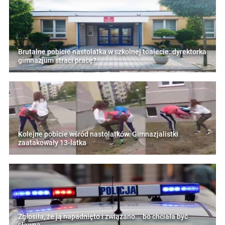
Brutalne pobicie nastolatka w szkolnej toalecie: dyrektorka
gimnazjum straci pracę?
Kolejne pobicie wśród nastolatków. Gimnazjalistki
zaatakowały 13-latka
Zgłosiła, że ją napadnięto i związano... bo chciała być