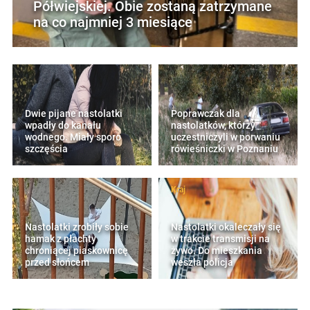
Półwiejskiej. Obie zostaną zatrzymane
na co najmniej 3 miesiące
Dwie pijane nastolatki
Poprawczak dla
wpadły do kanału
nastolatków, którzy
wodnego. Miały sporo
uczestniczyli w porwaniu
szczęścia
rówieśniczki w Poznaniu
Kraj
Nastolatki zrobiły sobie
Nastolatki okaleczały się
hamak z płachty
w trakcie transmisji na
chroniącej piaskownicę
żywo. Do mieszkania
przed słońcem
weszła policja