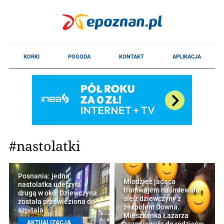
#nastolatki
Posnania: jedna
Młodzież jadąca
nastolatka uderzyła
tramwajem naśmiewała
drugą w oko. Dziewczyna
się z dziewczyny z
została przewieziona do
zespołem Downa.
szpitala
Mieszkanka Łazarza
AKTUALIZACJA