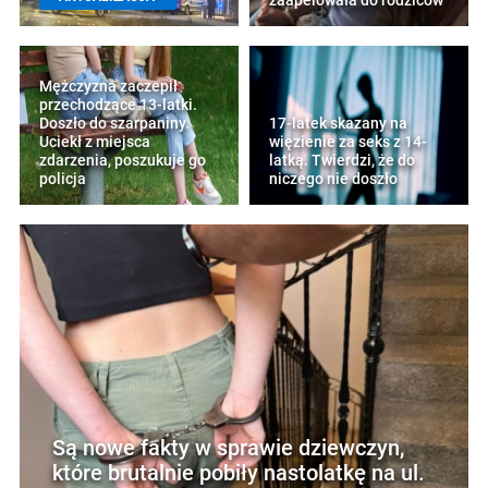
zaapelowała do rodziców
Mężczyzna zaczepił
przechodzące 13-latki.
Doszło do szarpaniny.
17-latek skazany na
Uciekł z miejsca
więzienie za seks z 14-
zdarzenia, poszukuje go
latką. Twierdzi, że do
policja
niczego nie doszło
Są nowe fakty w sprawie dziewczyn,
które brutalnie pobiły nastolatkę na ul.