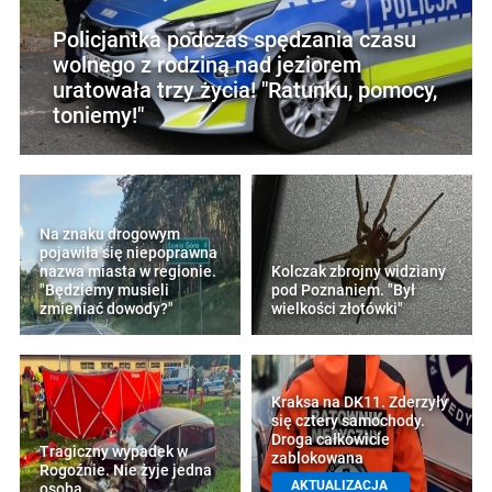
Policjantka podczas spędzania czasu
wolnego z rodziną nad jeziorem
uratowała trzy życia! "Ratunku, pomocy,
toniemy!"
Na znaku drogowym
pojawiła się niepoprawna
nazwa miasta w regionie.
Kolczak zbrojny widziany
"Będziemy musieli
pod Poznaniem. "Był
zmieniać dowody?"
wielkości złotówki"
Kraksa na DK11. Zderzyły
się cztery samochody.
Droga całkowicie
Tragiczny wypadek w
zablokowana
Rogoźnie. Nie żyje jedna
AKTUALIZACJA
osoba