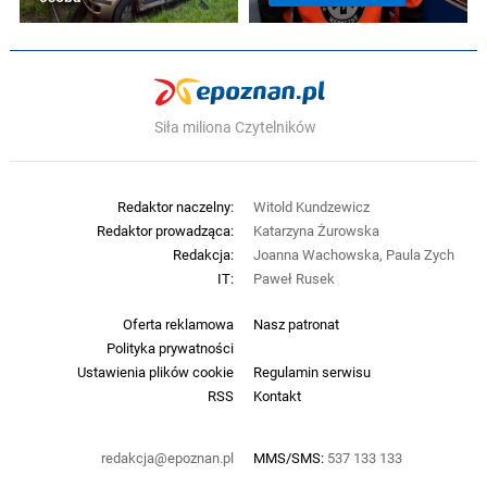
Siła miliona Czytelników
Redaktor naczelny:
Witold Kundzewicz
Redaktor prowadząca:
Katarzyna Żurowska
Redakcja:
Joanna Wachowska, Paula Zych
IT:
Paweł Rusek
Oferta reklamowa
Nasz patronat
Polityka prywatności
Ustawienia plików cookie
Regulamin serwisu
RSS
Kontakt
redakcja@epoznan.pl
MMS/SMS:
537 133 133