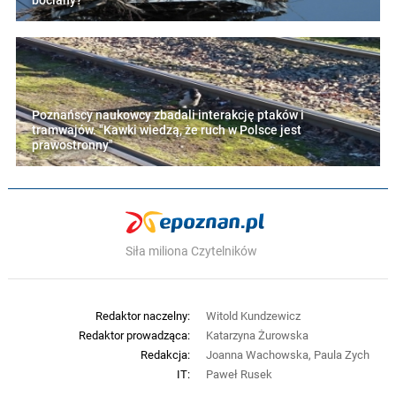
bociany?
Poznańscy naukowcy zbadali interakcję ptaków i
tramwajów. "Kawki wiedzą, że ruch w Polsce jest
prawostronny"
Siła miliona Czytelników
Redaktor naczelny:
Witold Kundzewicz
Redaktor prowadząca:
Katarzyna Żurowska
Redakcja:
Joanna Wachowska, Paula Zych
IT:
Paweł Rusek