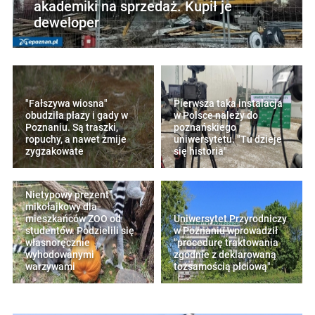
akademiki na sprzedaż. Kupił je
deweloper
"Fałszywa wiosna"
Pierwsza taka instalacja
obudziła płazy i gady w
w Polsce należy do
Poznaniu. Są traszki,
poznańskiego
ropuchy, a nawet żmije
uniwersytetu. "Tu dzieje
zygzakowate
się historia"
Nietypowy prezent
mikołajkowy dla
mieszkańców ZOO od
Uniwersytet Przyrodniczy
studentów. Podzielili się
w Poznaniu wprowadził
własnoręcznie
"procedurę traktowania
wyhodowanymi
zgodnie z deklarowaną
warzywami
tożsamością płciową"