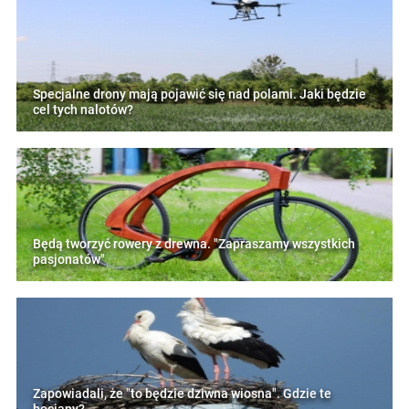
Specjalne drony mają pojawić się nad polami. Jaki będzie
cel tych nalotów?
Będą tworzyć rowery z drewna. "Zapraszamy wszystkich
pasjonatów"
Zapowiadali, że "to będzie dziwna wiosna". Gdzie te