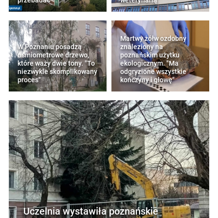
przebadać
weterynarią
Martwy żółw ozdobny
W Poznaniu posadzą
znaleziony na
ośmiometrowe drzewo,
poznańskim użytku
które waży dwie tony. "To
ekologicznym. "Ma
niezwykle skomplikowany
odgryzione wszystkie
proces"
kończyny i głowę"
Uczelnia wystawiła poznańskie