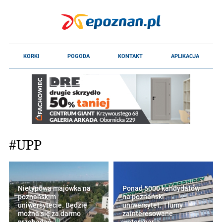
#UPP
Nietypowa majówka na
Ponad 5000 kandydatów
poznańskim
na poznański
uniwersytecie. Będzie
uniwersytet. Tłumy
można się za darmo
zainteresowane