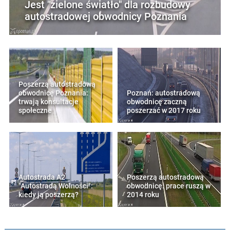
Jest "zielone światło" dla rozbudowy
autostradowej obwodnicy Poznania
Poszerzą autostradową
obwodnicę Poznania:
Poznań: autostradową
trwają konsultacje
obwodnicę zaczną
społeczne
poszerzać w 2017 roku
Autostrada A2
Poszerzą autostradową
"Autostradą Wolności":
obwodnicę: prace ruszą w
kiedy ją poszerzą?
2014 roku