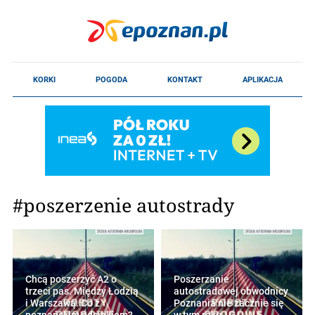
#poszerzenie autostrady
Chcą poszerzyć A2 o
Poszerzanie
trzeci pas. Między Łodzią
autostradowej obwodnicy
i Warszawą. Co z
Poznania nie zacznie się