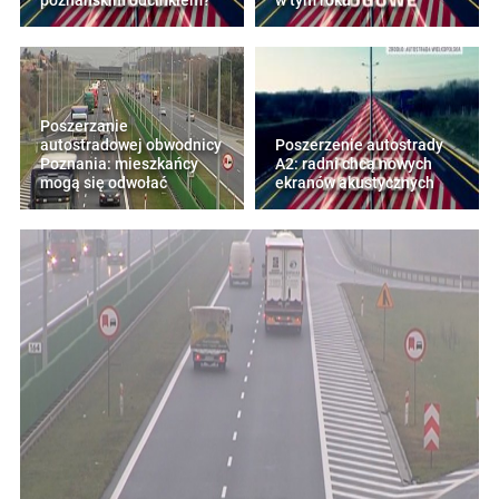
poznańskim odcinkiem?
w tym roku
Poszerzanie
autostradowej obwodnicy
Poszerzenie autostrady
Poznania: mieszkańcy
A2: radni chcą nowych
mogą się odwołać
ekranów akustycznych