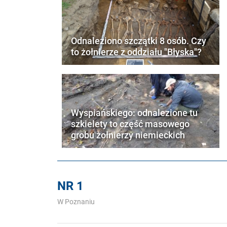
Odnaleziono szczątki 8 osób. Czy
to żołnierze z oddziału "Błyska"?
Wyspiańskiego: odnalezione tu
szkielety to część masowego
grobu żołnierzy niemieckich
NR 1
W Poznaniu