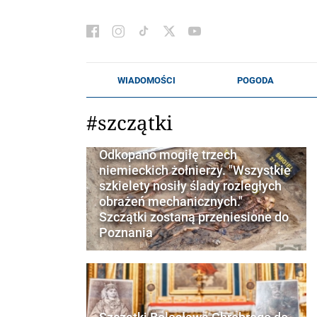
#szczątki
Odkopano mogiłę trzech
niemieckich żołnierzy. "Wszystkie
szkielety nosiły ślady rozległych
obrażeń mechanicznych."
Szczątki zostaną przeniesione do
Poznania