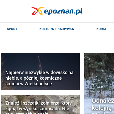
Najpierw niezwykłe widowisko na
niebie, a później kosmiczne
śmieci w Wielkopolsce
Odnalez
Znaleźli szczątki żołnierza, który
kolejną 
zginął w wyniku samosądu. Nie