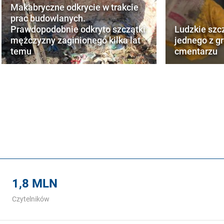
Makabryczne odkrycie w trakcie
prac budowlanych.
Prawdopodobnie odkryto szczątki
Ludzkie szc
mężczyzny zaginionego kilka lat
jednego z g
temu
cmentarzu
1,8 MLN
Czytelników