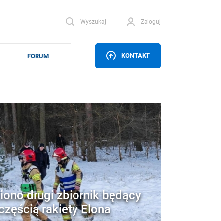
Wyszukaj
Zaloguj
KONTAKT
iono drugi zbiornik będący
częścią rakiety Elona