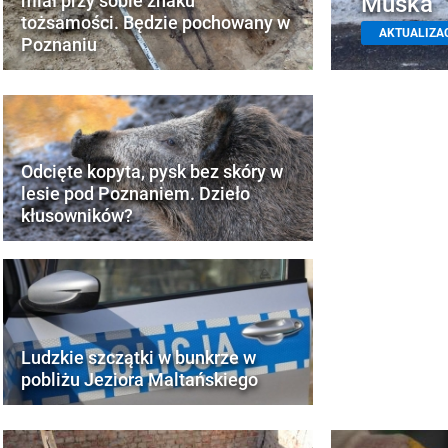
Muska
miał przy sobie znaku
tożsamości. Będzie pochowany w
AKTUALIZA
Poznaniu
Odcięte kopyta, pysk bez skóry w
lesie pod Poznaniem. Dzieło
kłusowników?
Ludzkie szczątki w bunkrze w
pobliżu Jeziora Maltańskiego