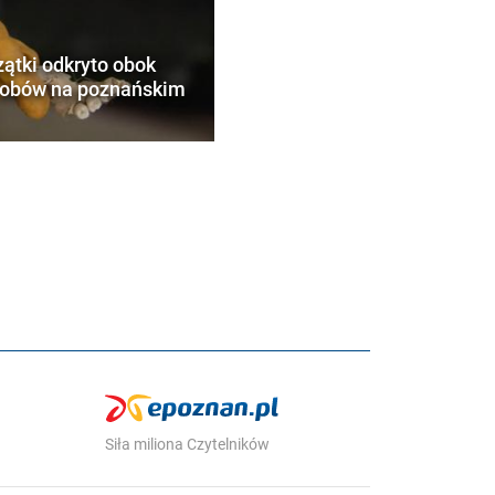
zątki odkryto obok
robów na poznańskim
Siła miliona Czytelników