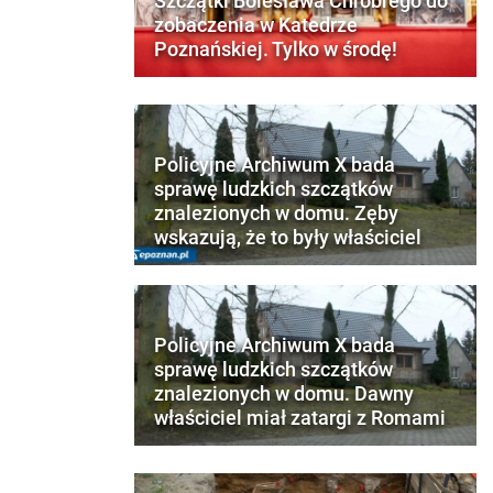
Szczątki Bolesława Chrobrego do
zobaczenia w Katedrze
Poznańskiej. Tylko w środę!
Policyjne Archiwum X bada
sprawę ludzkich szczątków
znalezionych w domu. Zęby
wskazują, że to były właściciel
Policyjne Archiwum X bada
sprawę ludzkich szczątków
znalezionych w domu. Dawny
właściciel miał zatargi z Romami