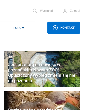
Wyszukaj
Zaloguj
KONTAKT
Jest przetarg na nowość w
poznańskim Nowym ZOO!
Opuszczony wybieg zmieni się nie
do poznania