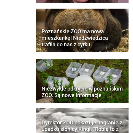
Poznańskie ZOO ma nową
mieszkankę! Niedźwiedzica
trafiła do nas z cyrku
Niezwykłe odkrycie w poznańskim
ZOO. Są nowe informacje
Dyrektor ZOO pokazuje nagranie z
upadku słonicy Kingi. "Robię to z