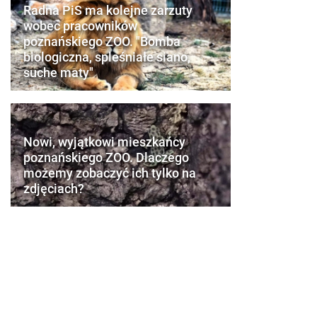
Radna PiS ma kolejne zarzuty
wobec pracowników
poznańskiego ZOO. "Bomba
biologiczna, spleśniałe siano,
suche maty"
Nowi, wyjątkowi mieszkańcy
poznańskiego ZOO. Dlaczego
możemy zobaczyć ich tylko na
zdjęciach?