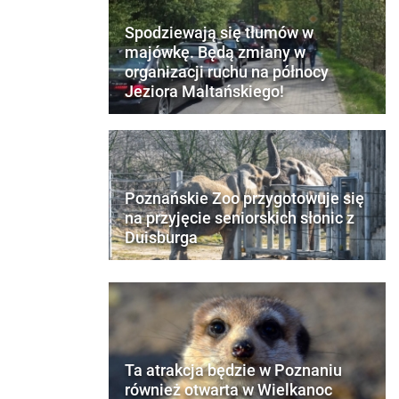
Spodziewają się tłumów w
majówkę. Będą zmiany w
organizacji ruchu na północy
Jeziora Maltańskiego!
Poznańskie Zoo przygotowuje się
na przyjęcie seniorskich słonic z
Duisburga
Ta atrakcja będzie w Poznaniu
również otwarta w Wielkanoc