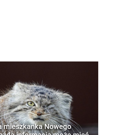
ła mieszkanka Nowego
ażda informacja może mieć