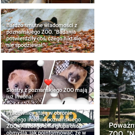
Bardzo smutne wiadomości z
poznańskiego ZOO. "Badania
potwierdziły coś, czego nikt się
nie spodziewał."
Siostry z poznańskiego ZOO mają
już imiona!
Pracownicy stają w obronie
dobrego imienia poznańskiego
Poważny
ZOO. "Każdego dnia grupa osób
ZOO. "N
obmyśla, jak poinformować, że w