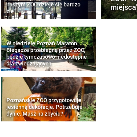
naszym ZOO dzieje się bardzo
miejsca
źle"
W niedzielę Poznań Maraton.
Biegacze przebiegną przez ZOO,
będzie tymczasowo niedostępne
dla zwiedzających
Poznańskie ZOO przygotowuje
jesienną dekoracje. Potrzebuje
dynie. Masz na zbyciu?