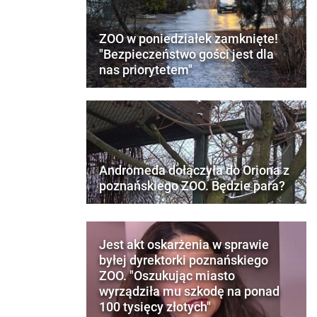
ZOO w poniedziałek zamknięte!
"Bezpieczeństwo gości jest dla
nas priorytetem"
Andromeda dołączyła do Oriona z
poznańskiego ZOO. Będzie para?
Jest akt oskarżenia w sprawie
byłej dyrektorki poznańskiego
ZOO. "Oszukując miasto
wyrządziła mu szkodę na ponad
100 tysięcy złotych"