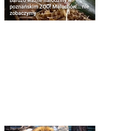
Bardzo ważne narodziny w
poznańskim ZOO! Maluchów... nie
zobaczymy