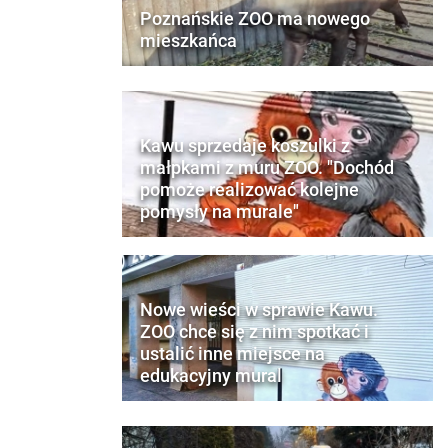
Poznańskie ZOO ma nowego
mieszkańca
Kawu sprzedaje koszulki z
małpkami z muru ZOO. "Dochód
pomoże realizować kolejne
pomysły na murale"
Nowe wieści w sprawie Kawu.
ZOO chce się z nim spotkać i
ustalić inne miejsce na
edukacyjny mural