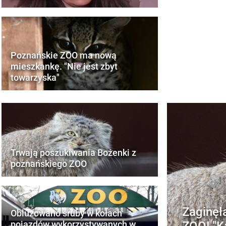
Poznańskie ZOO ma nową
mieszkankę. "Nie jest zbyt
towarzyska"
Trwają poszukiwania Bożenki z
poznańskiego ZOO
Zaginę
Obluzowano śruby w kołach
ZOO! "K
pojazdów wykorzystywanych w