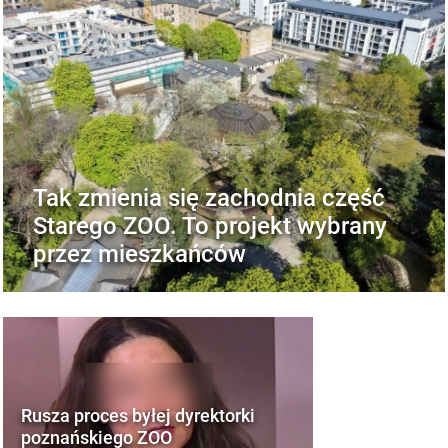
Tak zmienia się zachodnia część
Starego ZOO. To projekt wybrany
przez mieszkańców
Rusza proces byłej dyrektorki
poznańskiego ZOO