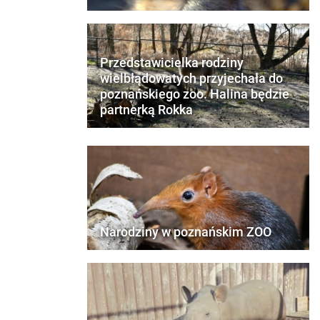
Przedstawicielka rodziny
wielbłądowatych przyjechała do
poznańskiego zoo. Halina będzie
partnerką Rokka
Narodziny w poznańskim ZOO