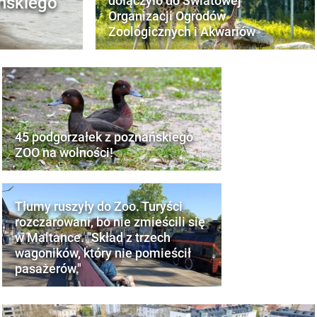
ańskiego
dołączyło do Światowej
Organizacji Ogrodów
Zoologicznych i Akwariów
45 podgorzałek z poznańskiego
ZOO na wolności!
Tłumy ruszyły do Zoo. Turyści
rozczarowani, bo nie zmieścili się
w Maltance. "Skład z trzech
wagoników, który nie pomieścił
pasażerów."