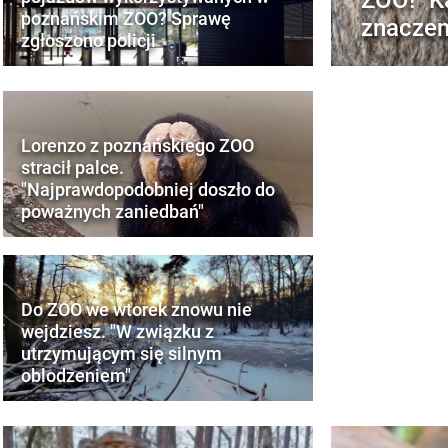
poznańskim ZOO? Sprawę
znaczen
zgłoszono policji
Lorenzo z poznańskiego ZOO
stracił palce.
"Najprawdopodobniej doszło do
poważnych zaniedbań"
Do ZOO we wtorek znowu nie
wejdziesz. "W związku z
utrzymującym się silnym
oblodzeniem"