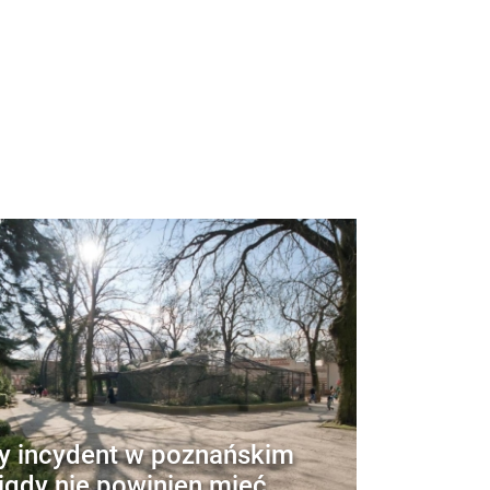
 incydent w poznańskim
igdy nie powinien mieć