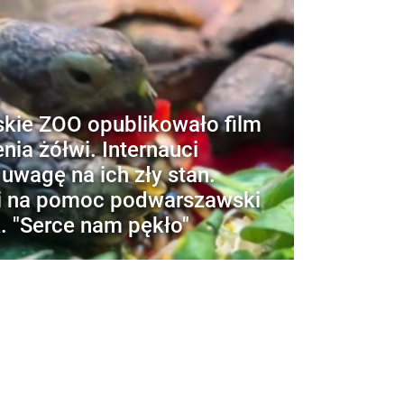
kie ZOO opublikowało film
nia żółwi. Internauci
 uwagę na ich zły stan.
i na pomoc podwarszawski
. "Serce nam pękło"