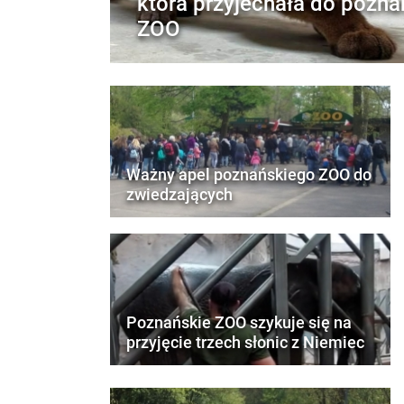
która przyjechała do pozn
ZOO
Ważny apel poznańskiego ZOO do
zwiedzających
Poznańskie ZOO szykuje się na
przyjęcie trzech słonic z Niemiec