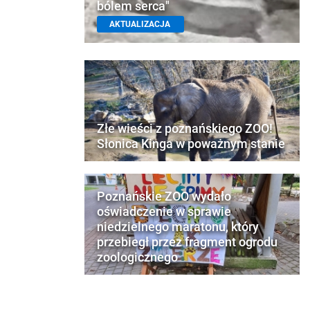
bólem serca"
AKTUALIZACJA
Złe wieści z poznańskiego ZOO!
Słonica Kinga w poważnym stanie
Poznańskie ZOO wydało
oświadczenie w sprawie
niedzielnego maratonu, który
przebiegł przez fragment ogrodu
zoologicznego