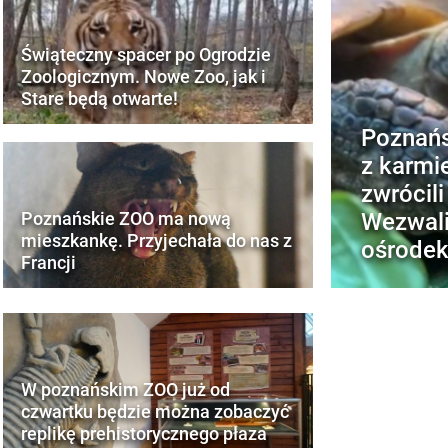
Świąteczny spacer po Ogrodzie
Zoologicznym. Nowe Zoo, jak i
Stare będą otwarte!
Poznańs
z karmie
zwrócili
Wezwal
Poznańskie ZOO ma nową
mieszkankę. Przyjechała do nas z
ośrodek
Francji
W poznańskim ZOO już od
czwartku będzie można zobaczyć
replikę prehistorycznego płaza