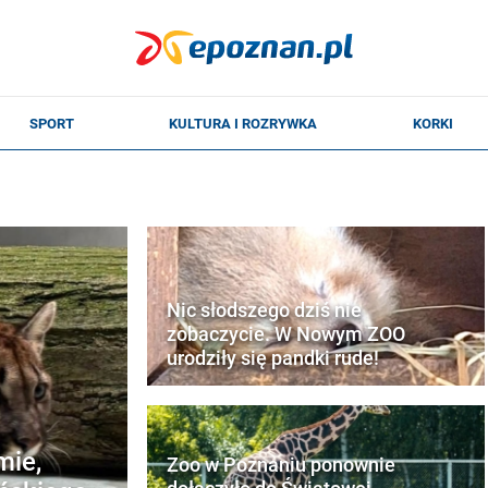
Nic słodszego dziś nie
zobaczycie. W Nowym ZOO
urodziły się pandki rude!
mie,
Zoo w Poznaniu ponownie