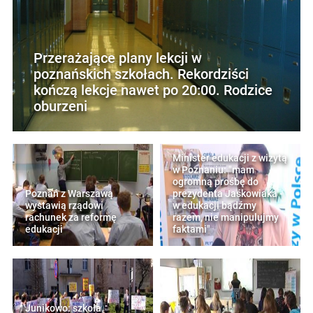
Przerażające plany lekcji w
poznańskich szkołach. Rekordziści
kończą lekcje nawet po 20:00. Rodzice
oburzeni
Minister edukacji z wizytą
w Poznaniu: "mam
ogromną prośbę do
Poznań z Warszawą
prezydenta Jaśkowiaka -
wystawią rządowi
w edukacji bądźmy
rachunek za reformę
razem, nie manipulujmy
edukacji
faktami"
Junikowo: szkoła