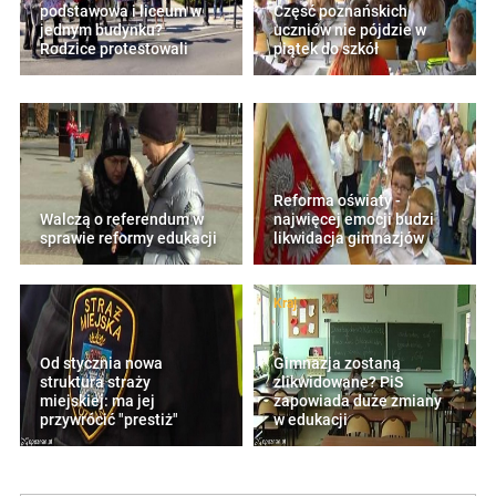
podstawowa i liceum w
Część poznańskich
jednym budynku?
uczniów nie pójdzie w
Rodzice protestowali
piątek do szkół
Reforma oświaty -
Walczą o referendum w
najwięcej emocji budzi
sprawie reformy edukacji
likwidacja gimnazjów
Kraj
Od stycznia nowa
Gimnazja zostaną
struktura straży
zlikwidowane? PiS
miejskiej: ma jej
zapowiada duże zmiany
przywrócić "prestiż"
w edukacji