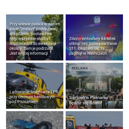
Przy wlewie paliwa w swoim
aucie "znalazł" podejrzane
urządzenie, postawił na
nogi wszystkie służby i
Zdezorientowany 84-latek
doprowadził do ewakuacji
utknął bez paliwa na trasie
okolicy. Sam je podrzucił.
S11. Okazało się, że...
Jest więcej informacji
zaginął w Niemczech
REKLAMA
Lądowanie śmigłowca LPR
przy centrum handlowym
Sierpień w Poznaniu -
pod Poznaniem
będzie się działo!