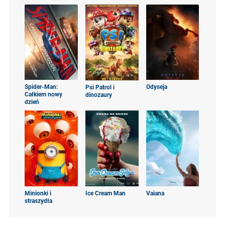
Spider-Man:
Odyseja
Psi Patrol i
Całkiem nowy
dinozaury
dzień
Minionki i
Ice Cream Man
Vaiana
straszydła