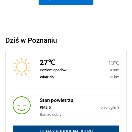
Dziś w Poznaniu
27℃
13℃
Poziom opadów:
0 mm
Wiatr do:
13 km
Stan powietrza
PM2.5
5.90 μg/m3
Bardzo dobry
ZOBACZ POGODĘ NA JUTRO