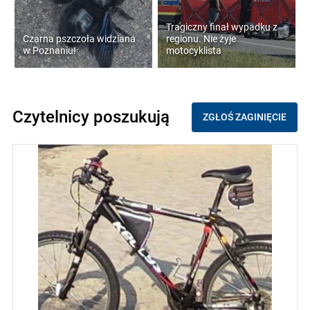
Tragiczny finał wypadku z
Czarna pszczoła widziana
regionu. Nie żyje
w Poznaniu!
motocyklista
Czytelnicy poszukują
ZGŁOŚ ZAGINIĘCIE