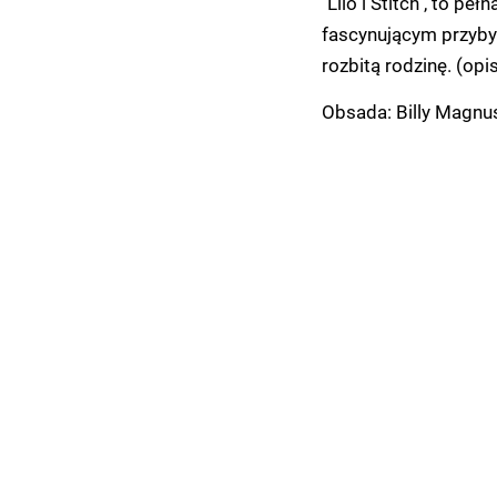
"Lilo i Stitch", to p
fascynującym przybys
rozbitą rodzinę. (opi
Obsada: Billy Magnus