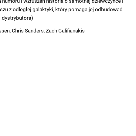
ełna humoru i wzruszeń historia o samotnej dziewczynce i
zu z odległej galaktyki, który pomaga jej odbudować
s dystrybutora)
sen, Chris Sanders, Zach Galifianakis