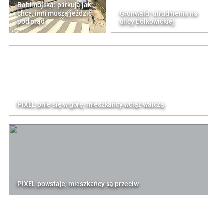
Babimojska: parkują jak
chcą, inni muszą jeździć
Grunwald: utrudnienia na
pod prąd
ulicy Bolkowickiej
PIXEL pnie się w górę, mieszkańcy wciąż walczą
PIXEL powstaje, mieszkańcy są przeciw