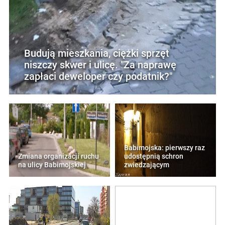
Budują mieszkania, ciężki sprzęt
niszczy skwer i ulicę. "Za naprawę
zapłaci deweloper czy podatnik?"
Babimojska: pierwszy raz
Zmiana organizacji ruchu
udostępnią schron
na ulicy Babimojskiej
zwiedzającym