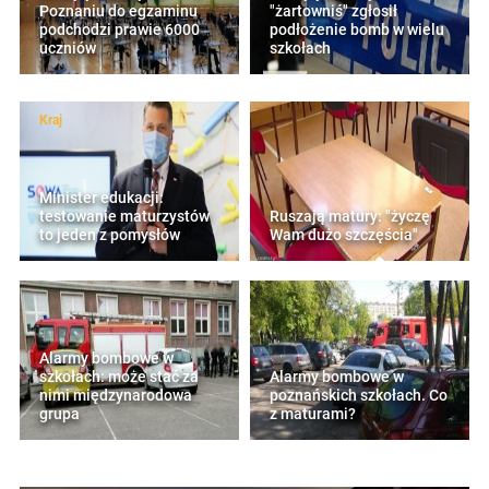
Poznaniu do egzaminu
"żartowniś" zgłosił
podchodzi prawie 6000
podłożenie bomb w wielu
uczniów
szkołach
Kraj
Minister edukacji:
testowanie maturzystów
Ruszają matury: "życzę
to jeden z pomysłów
Wam dużo szczęścia"
Alarmy bombowe w
szkołach: może stać za
Alarmy bombowe w
nimi międzynarodowa
poznańskich szkołach. Co
grupa
z maturami?