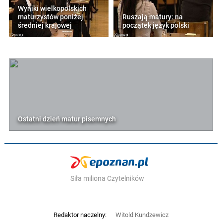
Wyniki wielkopolskich
maturzystów poniżej
Ruszają matury: na
średniej krajowej
początek język polski
Ostatni dzień matur pisemnych
Siła miliona Czytelników
Redaktor naczelny:
Witold Kundzewicz