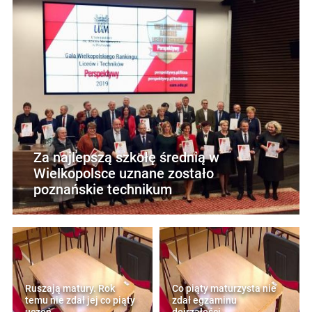
Za najlepszą szkołę średnią w
Wielkopolsce uznane zostało
poznańskie technikum
Ruszają matury. Rok
Co piąty maturzysta nie
temu nie zdał jej co piąty
zdał egzaminu