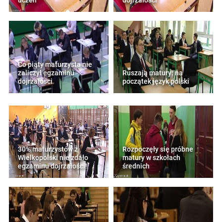
uczeń
dojrzałości
Co piąty maturzysta nie
zaliczył egzaminu
Ruszają matury: na
dojrzałości
początek język polski
30% maturzystów z
Rozpoczęły się próbne
Wielkopolski nie zdało
matury w szkołach
egzaminu dojrzałości!
średnich