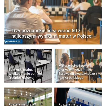
Trzy poznańskie licea wśród 50 z
najlepszymi wynikami matur w Polsce!
Maturzyści już po
Są wyniki matur.
pierwszym egzaminie.
Wielkopolanie poniżej
Sprawdzili swoją wiedzę z
średniej krajowej
języka polskiego
Ruszyły matury. W
Ruszyły matury: