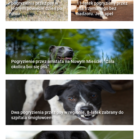
pogryzienia przez psy w
11-latek pogryziony przez
jednym powiecie dzień po
psa trzymanego bez
dniu
nadzoru. Jest apel
Pogryzienie przez amstafa na Nowym Mieście. "Cała
okolica boi się psa"
Dwa pogryzienia przez psy w regionie. 8-latek zabrany do
szpitala śmigłowcem