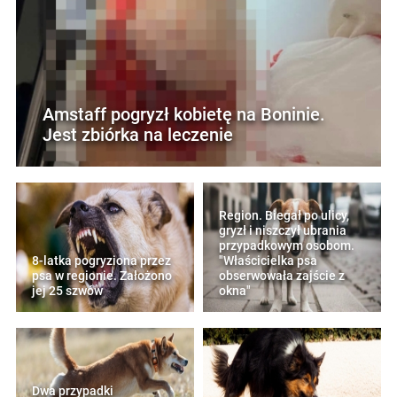
Amstaff pogryzł kobietę na Boninie.
Jest zbiórka na leczenie
Region. Biegał po ulicy,
gryzł i niszczył ubrania
przypadkowym osobom.
8-latka pogryziona przez
"Właścicielka psa
psa w regionie. Założono
obserwowała zajście z
jej 25 szwów
okna"
Dwa przypadki