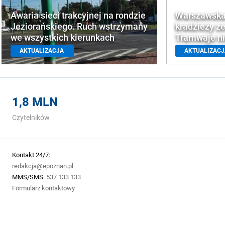
Awaria sieci trakcyjnej na rondzie
Warszawska
Jeziorańskiego. Ruch wstrzymany
kradzieży ze
we wszystkich kierunkach
Tramwaje ni
AKTUALIZACJA
AKTUALIZAC
1,8 MLN
Czytelników
Kontakt 24/7:
redakcja@epoznan.pl
MMS/SMS:
537 133 133
Formularz kontaktowy