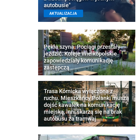
autobusie"
AKTUALIZACJA
Pękła szyna. Pociągi przestały
jeździć. Koleje Wielkopolskie
zapowiedziały komunikację
zastępczą
Trasa Kórnicka wyłączona z
ruchu. Mieszkańcy Polanki muszą
dojść kawałek na komunikację
miejską, inni skarżą się na brak
autobusu za tramwaj