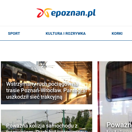
Wstrzymany ruch pociągów na
trasie Poznań-Wrocław. Pantograf
uszkodził sieć trakcyjną
Poważne
Poważna kolizja samochodu z