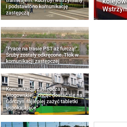
kolejow
tramwajem. Ruch był wstrzymany
i podstawiono komunikację
Wstrzym
zastępczą
"Prace na trasie PST aż furczą!".
Śruby zostały odkręcone. Tłok w
komunikacji zastępczej
Komunikacja zastępcza na
Głogowskiej: "chcąc dostać się na
Górczyn najlepiej zażyć tabletki
uspokajające"