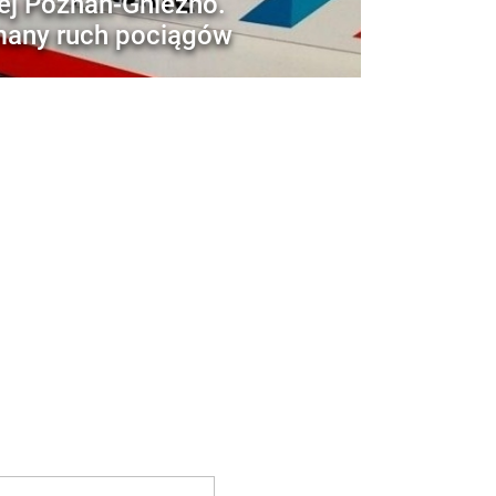
ej Poznań-Gniezno.
any ruch pociągów