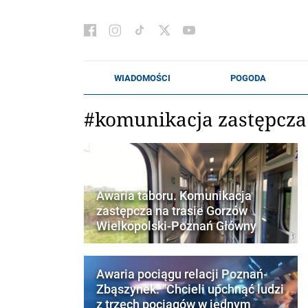
#komunikacja zastępcza
Awaria taboru. Komunikacja
zastępcza na trasie Gorzów
Wielkopolski-Poznań Główny
Awaria pociągu relacji Poznań-
Zbąszynek. "Chcieli upchnąć ludzi
z trzech pociągów w jednym