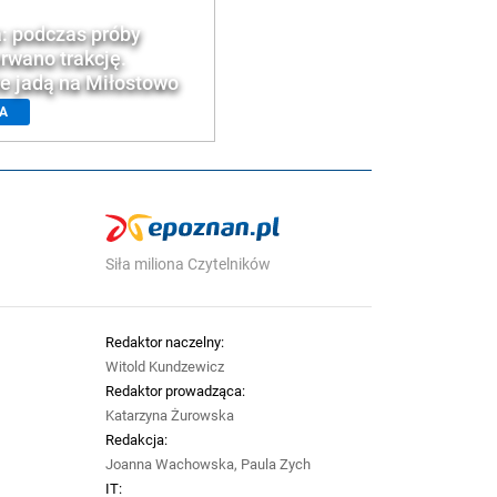
: podczas próby
rwano trakcję.
e jadą na Miłostowo
JA
Siła miliona Czytelników
Redaktor naczelny:
Witold Kundzewicz
Redaktor prowadząca:
Katarzyna Żurowska
Redakcja:
Joanna Wachowska, Paula Zych
IT: