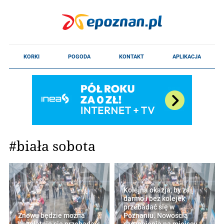
#biała sobota
Kolejna okazja, by za
darmo i bez kolejek
przebadać się w
Znowu będzie można
Poznaniu. Nowością