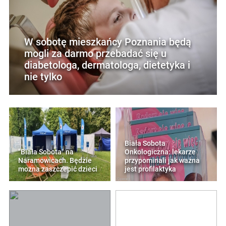
W sobotę mieszkańcy Poznania będą
mogli za darmo przebadać się u
diabetologa, dermatologa, dietetyka i
nie tylko
Biała Sobota
"Biała Sobota" na
Onkologiczna: lekarze
Naramowicach. Będzie
przypominali jak ważna
można zaszczepić dzieci
jest profilaktyka