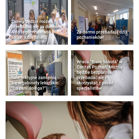
Znowu będzie można
przebadać się za darmo!
A do tego mnóstwo
Za darmo przebadają dziś
atrakcji dla dzieci
poznaniaków!
Wraca "Biała Sobota" w
Caritas Poznań. Można
będzie bezpłatnie
Sale lekcyjne zamienią
przebadać się i
się w gabinety lekarskie.
skorzystać z porad
"Co pani dolega?"
specjalistów