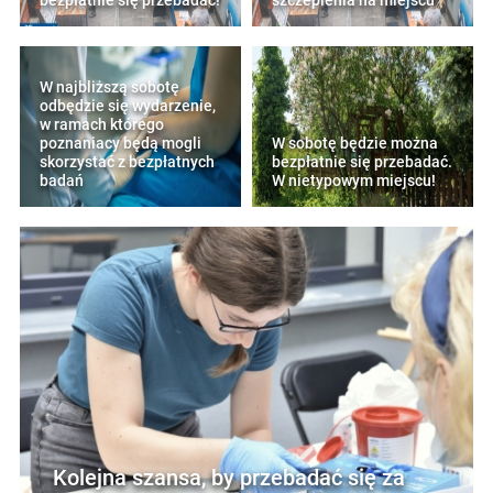
bezpłatnie się przebadać!
szczepienia na miejscu
W najbliższą sobotę
odbędzie się wydarzenie,
w ramach którego
poznaniacy będą mogli
W sobotę będzie można
skorzystać z bezpłatnych
bezpłatnie się przebadać.
badań
W nietypowym miejscu!
Kolejna szansa, by przebadać się za