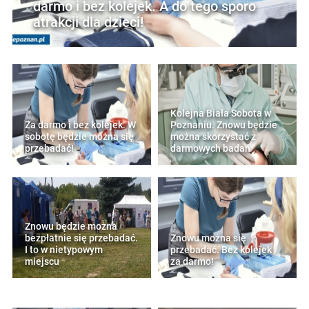
darmo i bez kolejek. A do tego sporo
atrakcji dla dzieci!
Kolejna Biała Sobota w
Za darmo i bez kolejek. W
Poznaniu. Znowu będzie
sobotę będzie można się
można skorzystać z
przebadać!
darmowych badań
Znowu będzie można
bezpłatnie się przebadać.
Znowu można się
I to w nietypowym
przebadać. Bez kolejek i
miejscu
za darmo!