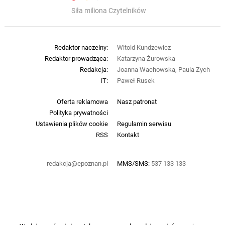
Siła miliona Czytelników
Redaktor naczelny:
Witold Kundzewicz
Redaktor prowadząca:
Katarzyna Żurowska
Redakcja:
Joanna Wachowska, Paula Zych
IT:
Paweł Rusek
Oferta reklamowa
Nasz patronat
Polityka prywatności
Ustawienia plików cookie
Regulamin serwisu
RSS
Kontakt
redakcja@epoznan.pl
MMS/SMS:
537 133 133