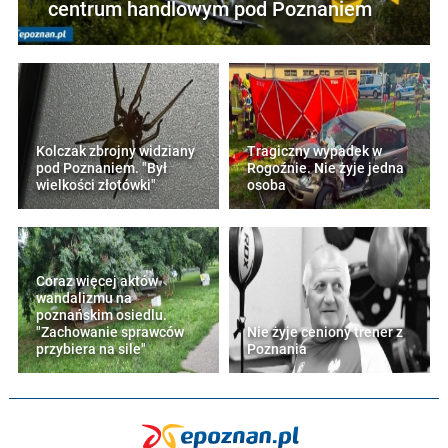
centrum handlowym pod Poznaniem
Kolczak zbrojny widziany
Tragiczny wypadek w
pod Poznaniem. "Był
Rogoźnie. Nie żyje jedna
wielkości złotówki"
osoba
Coraz więcej aktów
wandalizmu na
poznańskim osiedlu.
"Zachowanie sprawców
Nie żyje ceniony trener z
przybiera na sile"
Poznania