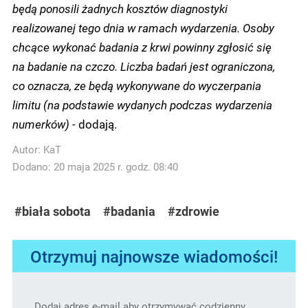
będą ponosili żadnych kosztów diagnostyki
realizowanej tego dnia w ramach wydarzenia. Osoby
chcące wykonać badania z krwi powinny zgłosić się
na badanie na czczo. Liczba badań jest ograniczona,
co oznacza, ze będą wykonywane do wyczerpania
limitu (na podstawie wydanych podczas wydarzenia
numerków) -
dodają.
Autor:
KaT
Dodano: 20 maja 2025 r. godz. 08:40
#biała sobota
#badania
#zdrowie
Otrzymuj najnowsze wiadomości!
Dodaj adres e-mail aby otrzymywać codzienny