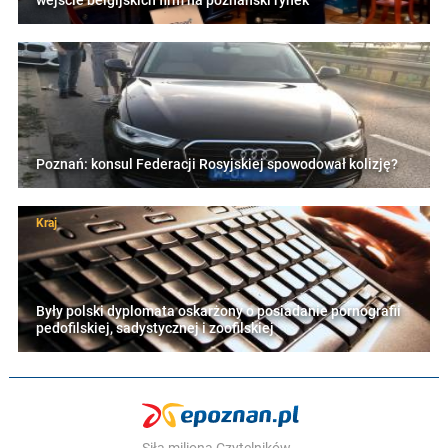
wejście belgijskich firm na poznański rynek
Poznań: konsul Federacji Rosyjskiej spowodował kolizję?
Kraj
Były polski dyplomata oskarżony o posiadanie pornografii
pedofilskiej, sadystycznej i zoofilskiej