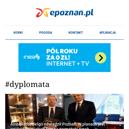
#dyplomata
Ambasador Belgii odwiedził Poznań. W planach jest