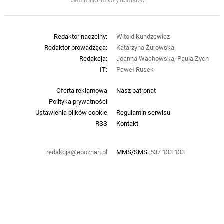
Siła miliona Czytelników
Redaktor naczelny:
Witold Kundzewicz
Redaktor prowadząca:
Katarzyna Żurowska
Redakcja:
Joanna Wachowska, Paula Zych
IT:
Paweł Rusek
Oferta reklamowa
Nasz patronat
Polityka prywatności
Ustawienia plików cookie
Regulamin serwisu
RSS
Kontakt
redakcja@epoznan.pl
MMS/SMS:
537 133 133