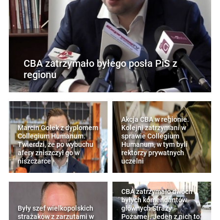
CBA zatrzymało byłego posła PiS z
regionu
Akcja CBA w regionie.
Marcin Gołek z dyplomem
Kolejni zatrzymani w
Collegium Humanum.
sprawie Collegium
Twierdzi, że po wybuchu
Humanum, w tym byli
afery zniszczył go w
rektorzy prywatnych
niszczarce
uczelni
CBA zatrzymało dwóch
byłych komendantów
Były szef wielkopolskich
głównych Straży
strażaków z zarzutami w
Pożarnej. Jeden z nich to