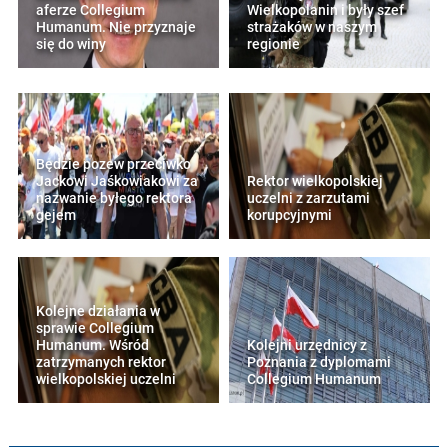
aferze Collegium
Wielkopolanin i były szef
Humanum. Nie przyznaje
strażaków w naszym
się do winy
regionie
Będzie pozew przeciwko
Jackowi Jaśkowiakowi za
Rektor wielkopolskiej
nazwanie byłego rektora
uczelni z zarzutami
gejem
korupcyjnymi
Kolejne działania w
sprawie Collegium
Humanum. Wśród
Kolejni urzędnicy z
zatrzymanych rektor
Poznania z dyplomami
wielkopolskiej uczelni
Collegium Humanum