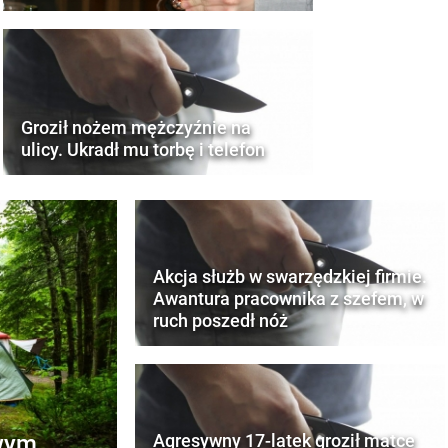
Groził nożem mężczyźnie na
ulicy. Ukradł mu torbę i telefon
Akcja służb w swarzędzkiej firmie.
Awantura pracownika z szefem, w
ruch poszedł nóż
wym.
Agresywny 17-latek groził matce