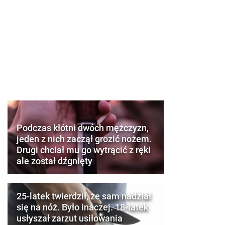
Podczas kłótni dwóch mężczyzn,
jeden z nich zaczął grozić nożem.
Drugi chciał mu go wytrącić z ręki
ale został dźgnięty
25-latek twierdził, że sam nadział
się na nóż. Było inaczej. 18-latek
usłyszał zarzut usiłowania