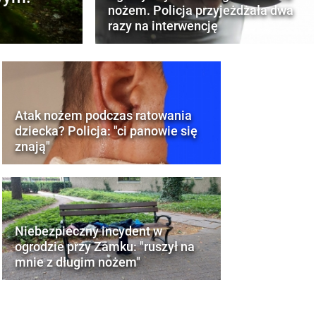
nożem. Policja przyjeżdżała dwa
razy na interwencję
Atak nożem podczas ratowania
dziecka? Policja: "ci panowie się
znają"
Niebezpieczny incydent w
ogrodzie przy Zamku: "ruszył na
mnie z długim nożem"