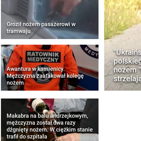
Groził nożem pasażerowi w
tramwaju
"Ukraińs
polskie
nożem "
Awantura w kamienicy.
Mężczyzna zaatakował kolegę
strzelaj
nożem
Makabra na balu andrzejkowym,
mężczyzna został dwa razy
dźgnięty nożem. W ciężkim stanie
trafił do szpitala