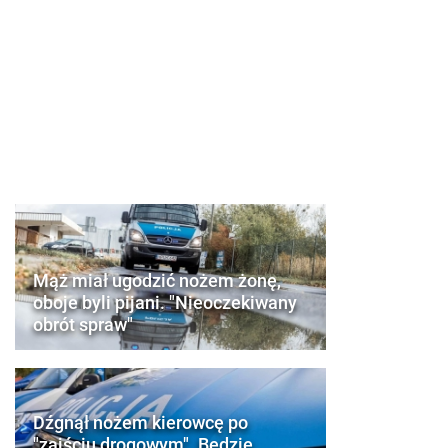
Mąż miał ugodzić nożem żonę,
oboje byli pijani. "Nieoczekiwany
obrót spraw"
Dźgnął nożem kierowcę po
"zajściu drogowym". Będzie