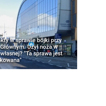
kty w sprawie bójki przy
Głównym. Użył noża w
 własnej? "Ta sprawa jest
ikowana"