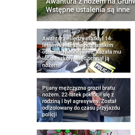
Awantura z nożem na Grun
Wstępne ustalenia są inne
Awantura między matką i 14-
letnim synem na poznańskim
osiedlu. Nieoficjalnie: kazała mu
iść do szkoły, więc pchnął ją
nożem
Pijany mężczyzna groził bratu
nożem. 22-latek pokłócił się z
rodziną i był agresywny. Został
odizolowany do czasu przyjazdu
policji