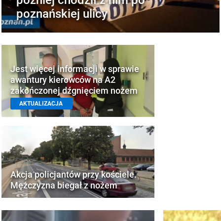
poznańskiej ulicy
Jest więcej informacji w sprawie
awantury kierowców na A2
zakończonej dźgnięciem nożem
AKTUALIZACJA
Akcja policjantów przy kościele.
Mężczyzna biegał z nożem