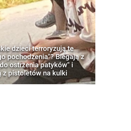
kie dzieci terroryzują te
go pochodzenia"? Biegają z
do ostrzenia patyków" i
ą z pistoletów na kulki