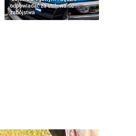
odpowiadać za usiłowanie
zabójstwa