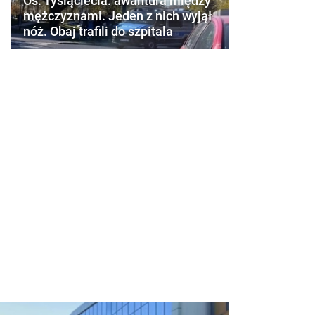
Os. Tysiąclecia: awantura między
mężczyznami. Jeden z nich wyjął
nóż. Obaj trafili do szpitala