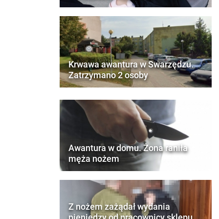
Krwawa awantura w Swarzędzu.
Zatrzymano 2 osoby
Awantura w domu. Żona raniła
męża nożem
Z nożem zażądał wydania
pieniędzy od pracownicy sklepu.