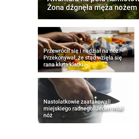
Żona dźgnęła męża nożem
Przewrócił się i nadział na nóż?
Przekonywał, że stąd wzięła się
rana kłuta klatki
Nastolatkowie zaatakowali
miejskiego radnego. Jeden miał
nóż