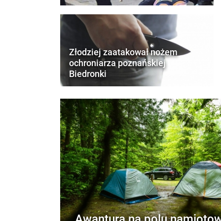
Złodziej zaatakował nożem
ochroniarza poznańskiej
Biedronki
Awantura na polu namioto