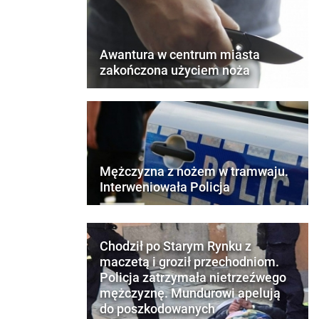
Awantura w centrum miasta
zakończona użyciem noża
Mężczyzna z nożem w tramwaju.
Interweniowała Policja
Chodził po Starym Rynku z
maczetą i groził przechodniom.
Policja zatrzymała nietrzeźwego
mężczyznę. Mundurowi apelują
do poszkodowanych