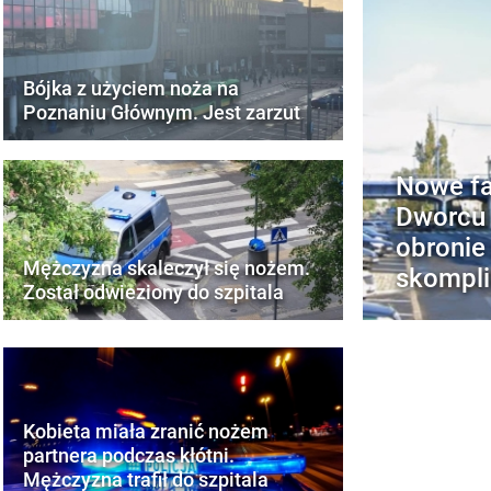
Bójka z użyciem noża na
Poznaniu Głównym. Jest zarzut
Nowe fa
Dworcu 
obronie
Mężczyzna skaleczył się nożem.
skompl
Został odwieziony do szpitala
Kobieta miała zranić nożem
partnera podczas kłótni.
Mężczyzna trafił do szpitala