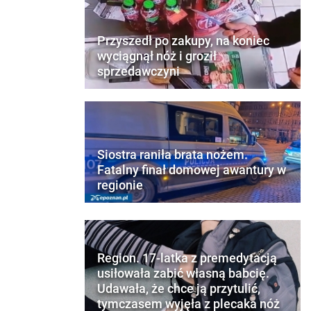
Przyszedł po zakupy, na koniec
wyciągnął nóż i groził
sprzedawczyni
Siostra raniła brata nożem.
Fatalny finał domowej awantury w
regionie
Region. 17-latka z premedytacją
usiłowała zabić własną babcię.
Udawała, że chce ją przytulić,
tymczasem wyjęła z plecaka nóż