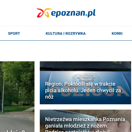
Region. Pokłócili się w trakcie
picia alkoholu. Jeden chwycił za
nóż
Nietrzeźwa mieszkanka Poznania
ganiała młodzież z nożem.