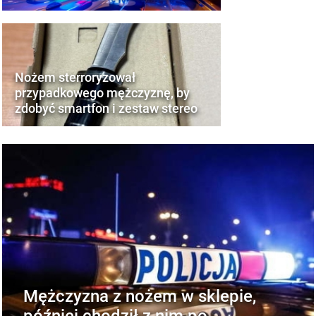
Nożem sterroryzował
przypadkowego mężczyznę, by
zdobyć smartfon i zestaw stereo
Mężczyzna z nożem w sklepie,
później chodził z nim po