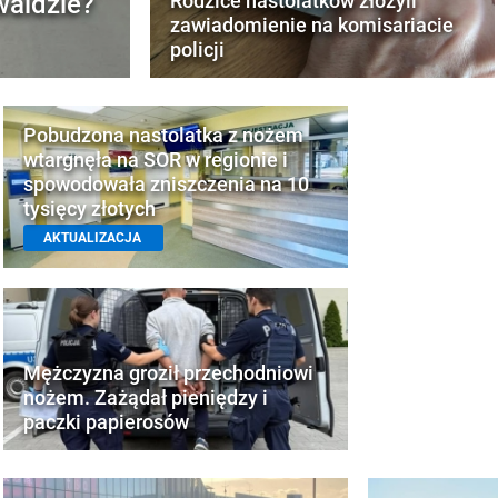
waldzie?
Rodzice nastolatków złożyli
zawiadomienie na komisariacie
policji
Pobudzona nastolatka z nożem
wtargnęła na SOR w regionie i
spowodowała zniszczenia na 10
tysięcy złotych
AKTUALIZACJA
Mężczyzna groził przechodniowi
nożem. Zażądał pieniędzy i
paczki papierosów