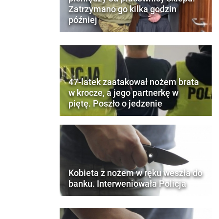
Zatrzymano go kilka godzin
później
47-latek zaatakował nożem brata
w krocze, a jego partnerkę w
piętę. Poszło o jedzenie
Kobieta z nożem w ręku weszła do
banku. Interweniowała Policja