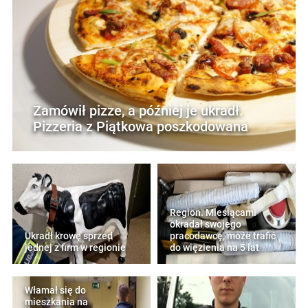
Zamówił pizze, a później je ukradł.
Pizzeria z Piątkowa poszkodowana
Region. Miesiącami
okradał swojego
Ukradł krowę sprzed
pracodawcę, może trafić
jednej z firm w regionie
do więzienia na 5 lat
Włamał się do
mieszkania na