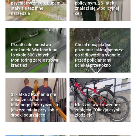
psychiatrycznego. Łupem
policyjnym. 25-latek
stały się też inne
znalazł się w policyjnej
narzędzia
celi
Ukradł całe mnóstwo
Chciał nocą okraść
mrożonek. Wartość łupu,
poznański sklep, spłoszył
to około 600 złotych.
go radiowóz na sygnale.
Monitoring zarejestrował
Przed policjantami
kradzież
uciekał przez okno
32-latka z Poznania nie
dość, że ukradła
hulajnogę elektryczną, to
Ktoś zostawił rower bez
jeszcze miała przy sobie
zapięcia. "Okazja czyni
środki odurzające
złodzieja"