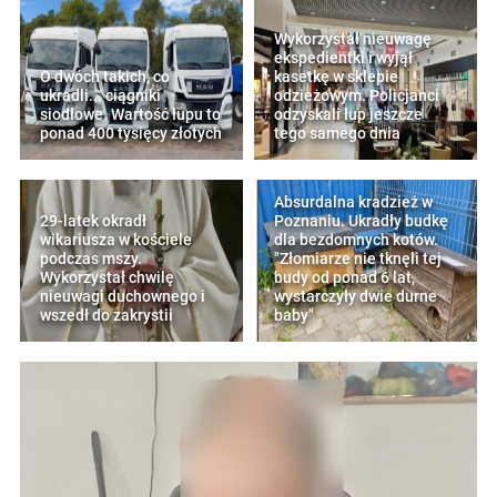
Wykorzystał nieuwagę
ekspedientki i wyjął
O dwóch takich, co
kasetkę w sklepie
ukradli... ciągniki
odzieżowym. Policjanci
siodłowe. Wartość łupu to
odzyskali łup jeszcze
ponad 400 tysięcy złotych
tego samego dnia
Absurdalna kradzież w
29-latek okradł
Poznaniu. Ukradły budkę
wikariusza w kościele
dla bezdomnych kotów.
podczas mszy.
"Złomiarze nie tknęli tej
Wykorzystał chwilę
budy od ponad 6 lat,
nieuwagi duchownego i
wystarczyły dwie durne
wszedł do zakrystii
baby"