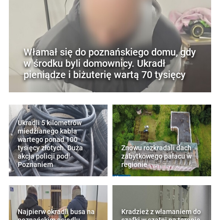
Włamał się do poznańskiego domu, gdy
w środku byli domownicy. Ukradł
pieniądze i biżuterię wartą 70 tysięcy
Ukradli 5 kilometrów
miedzianego kabla
wartego ponad 100
tysięcy złotych. Duża
Znowu rozkradali dach
akcja policji pod
zabytkowego pałacu w
Poznaniem
regionie
Najpierw okradli busa na
Kradzież z włamaniem do