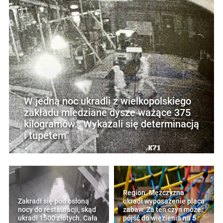
W jedną noc ukradli z wielkopolskiego
zakładu miedziane dysze ważące 375
kilogramów. "Wykazali się determinacją
i tupetem"
Region. Mężczyzna
Zakradł się pod osłoną
ukradł wyposażenie placu
nocy do restauracji, skąd
zabaw. Za ten czyn może
ukradł 1500 złotych. Cała
pójść do więzienia na 5