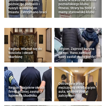
poznańskim osiedlu,
szafki w szatni na terenie
później go podpalili i
poznańskiego klubu
ruszyli w inny rejon
fitness. Straty na 5000 zł,
miasta. Zatrzymano braci
mamy stanowisko klubu
Region. Włamał się do
Region. Zaprosił kuzyna
kościoła i okradł
na noc. Rano zamiast
skarbonę
kawy zastał pusty portfel
Ostrzegała przed
Region. Najpierw okradł
mężczyzną okradającym
firmę, później zasnął z
auta, właśnie został
łupem na chodniku
zatrzymany