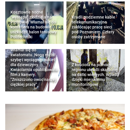
Kosztowne nocne
"występy" złodzieja na
Kradli podziemne kable
Piotrowie. Włamał się do
telekomunikacyjne
kontenera na budowie i
zakłócając pracę sieci
uszkodził balon tenisowy
pod Poznaniem. Cztery
Politechniki
osoby zatrzymane
Włamał się do
kwiatomatu. Nogą rozbił
szybę i wyciągnął bukiet
dla dziewczyny.
Z kościoła na północy
Kwiaciarnia opublikowała
regionu ukradli skarbonę
film z kamery.
na datki wiernych. Wpadli
"Zniszczono owoc naszej
dzięki miejskiemu
ciężkiej pracy"
monitoringowi