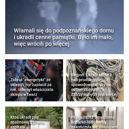
Włamali się do podpoznańskiego domu
i ukradli cenne pamiątki. Było im mało,
więc wrócili po więcej
Region. Ukradł kable z
Zabrał "energetyki" ze
hali produkcyjnej,
sklepu i nie zapłacił za
spowodował straty na
nie. Uderzył właściciela
milion złotych.
sklepu w twarz
Zatrzymanych jest więcej
Ktoś ukradł piłę
Przejażdżka skradzioną
spalinową z terenu
koparko-ładowarką
szpitala
zakończyła się pościgiem