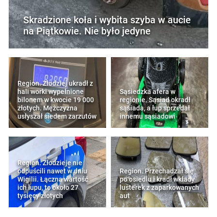
Skradzione koła i wybita szyba w aucie
na Piątkowie. Nie było jedyne
Region. Złodziej ukradł z
hali worki wypełnione
Sąsiedzka afera w
bilonem w kwocie 19 000
regionie. Sąsiad okradł
złotych. Mężczyzna
sąsiada, a łup sprzedał
usłyszał siedem zarzutów
innemu sąsiadowi
Region. Złodzieje nie
odpuścili nawet w dniu
Region. Przechadzał się
Wigilii. Łączna wartość
po osiedlu i kradł wkłady
ich łupu, to około 27
lusterek z zaparkowanych
tysięcy złotych
aut