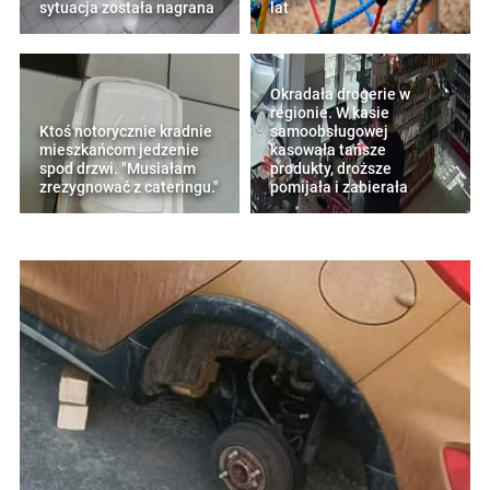
sytuacja została nagrana
lat
Okradała drogerie w
regionie. W kasie
Ktoś notorycznie kradnie
samoobsługowej
mieszkańcom jedzenie
kasowała tańsze
spod drzwi. "Musiałam
produkty, droższe
zrezygnować z cateringu."
pomijała i zabierała