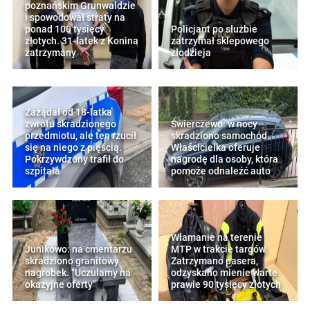
poznańskim Grunwaldzie
i spowodował straty na
ponad 100 tysięcy
Policjant po służbie
złotych. 31-latek z Konina
zatrzymał sklepowego
zatrzymany
złodzieja
Zażądał od 18-latka
zwrotu skradzionego
Świerczewo: w nocy
przedmiotu, ale ten rzucił
skradziono samochód.
się na niego z pięścią.
Właścicielka oferuje
Pokrzywdzony trafił do
nagrodę dla osoby, która
szpitala
pomoże odnaleźć auto
Włamanie na terenie
Junikowo: na cmentarzu
MTP w trakcie targów.
skradziono granitowy
Zatrzymano pasera,
nagrobek. "Uczulamy na
odzyskano mienie warte
okazyjne oferty"
prawie 90 tysięcy złotych