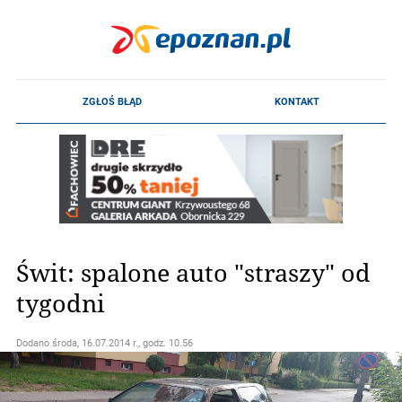
Świt: spalone auto "straszy" od
tygodni
Dodano
środa, 16.07.2014 r., godz. 10.56