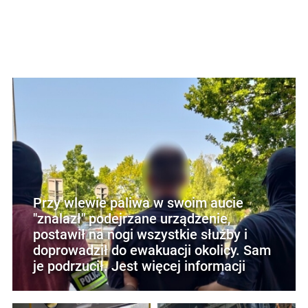
Przy wlewie paliwa w swoim aucie
"znalazł" podejrzane urządzenie,
postawił na nogi wszystkie służby i
doprowadził do ewakuacji okolicy. Sam
je podrzucił. Jest więcej informacji