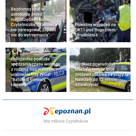
Bezdomny spał w
autobusie przed
rozpoczęciem kursu.
Czytelniczka: "Kierowca
Poważny wypadek na
nie zareagował, zapach
DK11 pod Rogoźnem.
nie do wytrzymania"
Utrudnienia
Policjantka podczas
spędzania czasu wolnego
Wędkarz powiadomił
z rodziną nad jeziorem
służby o tym, że ktoś
uratowała trzy życia!
zostawił ubrania na plaży.
"Ratunku, pomocy,
Należały do 12-letniej
toniemy!"
dziewczynki
Siła miliona Czytelników