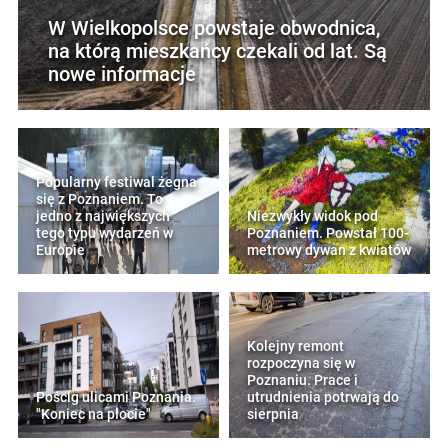
W Wielkopolsce powstaje obwodnica,
na którą mieszkańcy czekali od lat. Są
nowe informacje
Popularny festiwal żegna
się z Poznaniem. To
jedno z największych
Niezwykły widok pod
tego typu wydarzeń w
Poznaniem. Powstał 100-
Europie
metrowy dywan z kwiatów
Kolejny remont
rozpoczyna się w
Poznaniu. Prace i
Pościg ulicami Poznania.
utrudnienia potrwają do
"Koniec na płocie"
sierpnia