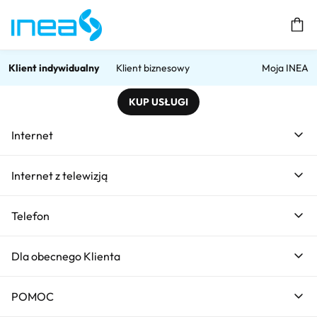
Prz
Klient indywidualny
Klient biznesowy
Moja INEA
KUP USŁUGI
Home
Internet światłowodowy - Pół roku za FREE od INEA
Internet światłowodowy - P
Internet
Internet światłowodowy -
Internet z telewizją
Pół roku za FREE
Telefon
Dla obecnego Klienta
POMOC
300 Mb/s