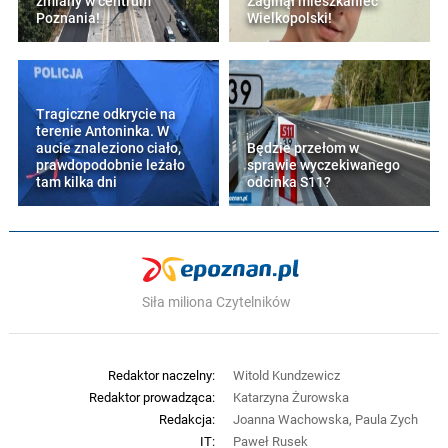
zmiany w centrum
Zaginął mieszkaniec
Poznania!
Wielkopolski!
Tragiczne odkrycie na
terenie Antoninka. W
aucie znaleziono ciało,
Będzie przełom w
prawdopodobnie leżało
sprawie wyczekiwanego
tam kilka dni
odcinka S11?
Siła miliona Czytelników
Redaktor naczelny:
Witold Kundzewicz
Redaktor prowadząca:
Katarzyna Żurowska
Redakcja:
Joanna Wachowska, Paula Zych
IT:
Paweł Rusek