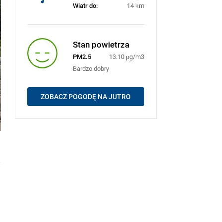
Wiatr do:
14 km
Stan powietrza
PM2.5
13.10 μg/m3
Bardzo dobry
ZOBACZ POGODĘ NA JUTRO