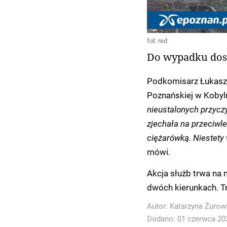
fot. red
Do wypadku dosz
Podkomisarz Łukasz Pa
Poznańskiej w Kobyl
nieustalonych przycz
zjechała na przeciwl
ciężarówką. Niestety 
mówi.
Akcja służb trwa na 
dwóch kierunkach. Tr
Autor:
Katarzyna Żurow
Dodano: 01 czerwca 202