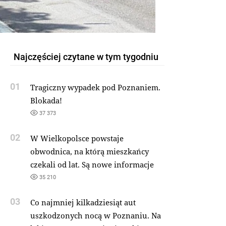
Najczęściej czytane w tym tygodniu
01
Tragiczny wypadek pod Poznaniem.
Blokada!
37 373
02
W Wielkopolsce powstaje
obwodnica, na którą mieszkańcy
czekali od lat. Są nowe informacje
35 210
03
Co najmniej kilkadziesiąt aut
uszkodzonych nocą w Poznaniu. Na