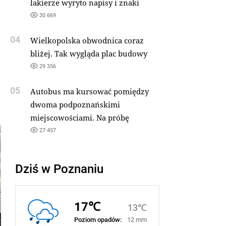
lakierze wyryto napisy i znaki
30 669
04
Wielkopolska obwodnica coraz
bliżej. Tak wygląda plac budowy
29 356
05
Autobus ma kursować pomiędzy
dwoma podpoznańskimi
miejscowościami. Na próbę
27 457
Dziś w Poznaniu
17℃
13℃
Poziom opadów:
12 mm