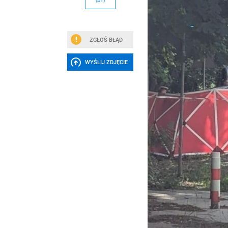
(41)
ZGŁOŚ BŁĄD
WYŚLIJ ZDJĘCIE