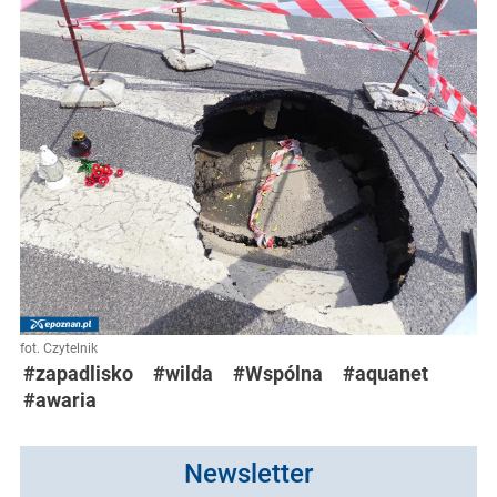
fot. Czytelnik
#zapadlisko
#wilda
#Wspólna
#aquanet
#awaria
Newsletter