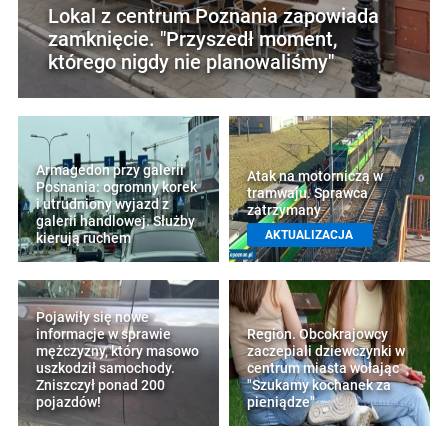
Lokal z centrum Poznania zapowiada
zamknięcie. "Przyszedł moment,
którego nigdy nie planowaliśmy"
Armagedon przy galerii
Atak na motorniczą w
Posnania: ogromny korek
tramwaju. Sprawca
i utrudniony wyjazd z
zatrzymany
galerii handlowej. Służby
AKTUALIZACJA
kierują ruchem
Pojawiły się nowe
informacje w sprawie
Region. Obcokrajowcy
mężczyzny, który masowo
zaczepiali dziewczynki w
uszkodził samochody.
centrum miasta wołając
Zniszczył ponad 200
"Szukamy kochanek za
pojazdów!
pieniądze"