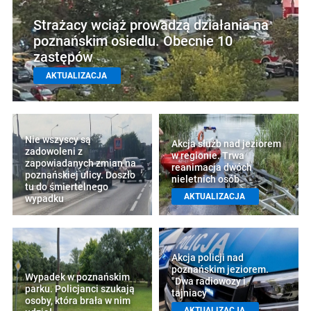
Strażacy wciąż prowadzą działania na
poznańskim osiedlu. Obecnie 10
zastępów
AKTUALIZACJA
Nie wszyscy są
Akcja służb nad jeziorem
zadowoleni z
w regionie. Trwa
zapowiadanych zmian na
reanimacja dwóch
poznańskiej ulicy. Doszło
nieletnich osób
tu do śmiertelnego
AKTUALIZACJA
wypadku
Akcja policji nad
poznańskim jeziorem.
Wypadek w poznańskim
"Dwa radiowozy i
parku. Policjanci szukają
tajniacy"
osoby, która brała w nim
AKTUALIZACJA