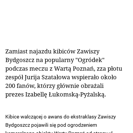
Zamiast najazdu kibiców Zawiszy
Bydgoszcz na popularny "Ogródek"
podczas meczu z Wartą Poznań, zza płotu
zespół Jurija Szatałowa wspierało około
200 fanów, którzy głównie obrażali
prezes Izabellę Łukomską-Pyżalską.
Kibice walczącej o awans do ekstraklasy Zawiszy
Bydgoszcz pojawili się pod ogrodzeniem
kameralnego obiektu Warty Poznań od strony ul.