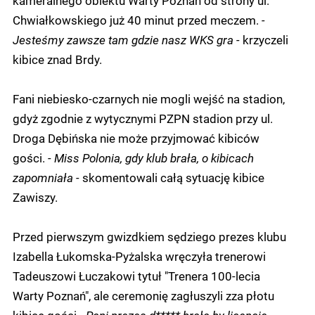
Chwiałkowskiego już 40 minut przed meczem.
-
Jesteśmy zawsze tam gdzie nasz WKS gra -
krzyczeli
kibice znad Brdy.
Fani niebiesko-czarnych nie mogli wejść na stadion,
gdyż zgodnie z wytycznymi PZPN stadion przy ul.
Droga Dębińska nie może przyjmować kibiców
gości.
- Miss Polonia, gdy klub brała, o kibicach
zapomniała -
skomentowali całą sytuację kibice
Zawiszy.
Przed pierwszym gwizdkiem sędziego prezes klubu
Izabella Łukomska-Pyżalska wręczyła trenerowi
Tadeuszowi Łuczakowi tytuł "Trenera 100-lecia
Warty Poznań", ale ceremonię zagłuszyli zza płotu
kibice gości
- Pani prezes d***** brała by licencje