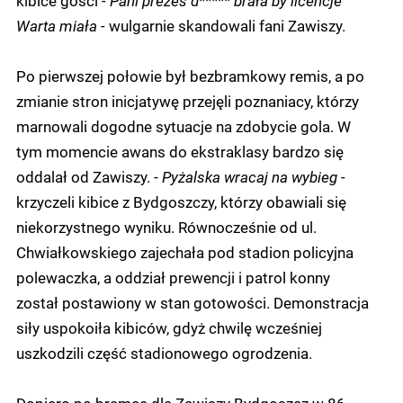
Warta miała -
wulgarnie skandowali fani Zawiszy.
Po pierwszej połowie był bezbramkowy remis, a po
zmianie stron inicjatywę przejęli poznaniacy, którzy
marnowali dogodne sytuacje na zdobycie gola. W
tym momencie awans do ekstraklasy bardzo się
oddalał od Zawiszy. -
Pyżalska wracaj na wybieg -
krzyczeli kibice z Bydgoszczy, którzy obawiali się
niekorzystnego wyniku. Równocześnie od ul.
Chwiałkowskiego zajechała pod stadion policyjna
polewaczka, a oddział prewencji i patrol konny
został postawiony w stan gotowości. Demonstracja
siły uspokoiła kibiców, gdyż chwilę wcześniej
uszkodzili część stadionowego ogrodzenia.
Dopiero po bramce dla Zawiszy Bydgoszcz w 86.