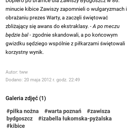
minucie kibice Zawiszy zapomnieli o wulgaryzmach i
obrażaniu prezes Warty, a zaczęli świętować
zbliżający się awans do ekstraklasy.
- A po meczu
będzie bal -
zgodnie skandowali, a po końcowym
gwizdku sędziego wspólnie z piłkarzami świętowali
korzystny wynik.
Autor:
tww
Dodano: 20 maja 2012 r. godz. 22:49
Galeria zdjęć (1)
#piłka nożna
#warta poznań
#zawisza
bydgoszcz
#izabella łukomska-pyżalska
#kibice