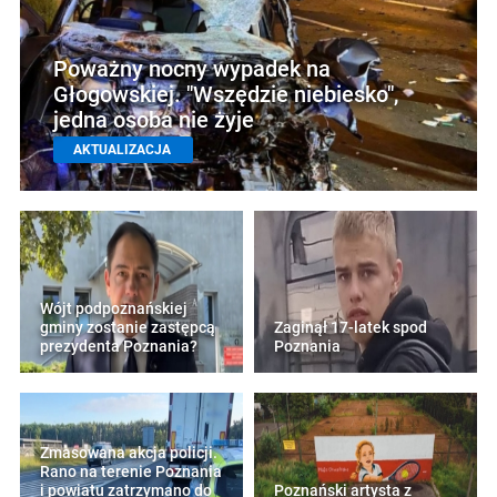
Poważny nocny wypadek na
Głogowskiej. "Wszędzie niebiesko",
jedna osoba nie żyje
AKTUALIZACJA
Wójt podpoznańskiej
gminy zostanie zastępcą
Zaginął 17-latek spod
prezydenta Poznania?
Poznania
Zmasowana akcja policji.
Rano na terenie Poznania
i powiatu zatrzymano do
Poznański artysta z