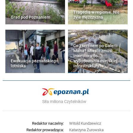
Tragedia w regionie. Nie
Grad pod Poznaniem
żyje mężczyzna
Co z terenem po Galerii
Malta? Miasto zmusi
inwestora do
Ewakuacja poznańskiego
wybudowania miejskiej
lotniska
infrastruktury?
Siła miliona Czytelników
Redaktor naczelny:
Witold Kundzewicz
Redaktor prowadząca:
Katarzyna Żurowska