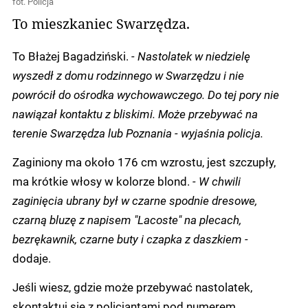
fot. Policja
To mieszkaniec Swarzędza.
To Błażej Bagadziński.
-
Nastolatek w niedzielę
wyszedł z domu rodzinnego w Swarzędzu i nie
powrócił do ośrodka wychowawczego. Do tej pory nie
nawiązał kontaktu z bliskimi. Może przebywać na
terenie Swarzędza lub Poznania -
wyjaśnia policja.
Zaginiony ma około 176 cm wzrostu, jest szczupły,
ma krótkie włosy w kolorze blond.
-
W chwili
zaginięcia ubrany był w czarne spodnie dresowe,
czarną bluzę z napisem "Lacoste" na plecach,
bezrękawnik, czarne buty i czapka z daszkiem -
dodaje.
Jeśli wiesz, gdzie może przebywać nastolatek,
skontaktuj się z policjantami pod numerem