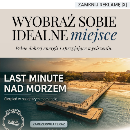
ZAMKNIJ REKLAMĘ [X]
W czwartek procesje z
okazji Bożego Ciała i
utrudnienia w ruchu. Tylko
w Poznaniu będzie ich
blisko 50