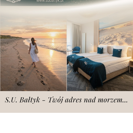
Dodano
wtorek, 2.06.2026 r., godz. 14.40
Zdjęcie ilustracyjne | fot. Przemysław Łukaszyk
Jest lista.
Jak informowaliśmy na epoznan.pl już kilka dni