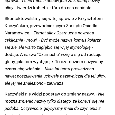
sprawie. Wielu mieszkańców jest za zmianą nazwy
ulicy -
twierdzi kobieta, która do nas napisała.
Skontaktowaliśmy się w tej sprawie z Krzysztofem
Kaczyńskim, przewodniczącym Zarządu Osiedla
Naramowice.
- Temat ulicy Czarnucha powraca
cyklicznie - mówi. - Być może nazwa komuś kojarzy
się źle, ale warto zagłębić się w jej etymologię -
dodaje. A nazwa "Czarnucha" wzięła się od rodzaju
gleby, jaki tam występuje. To czarnoziem nazywany
czarnuchą właśnie.
- Kilka lat temu prowadzono
nawet poszukiwania uchwały nazewniczej dla tej ulicy,
ale jej nie znaleziono -
zauważa.
Kaczyński nie widzi podstaw do zmiany nazwy.
- Nie
można zmienić nazwy tylko dlatego, że komuś się nie
podoba. Oczywiście, gdybyśmy mieli do czynienia z