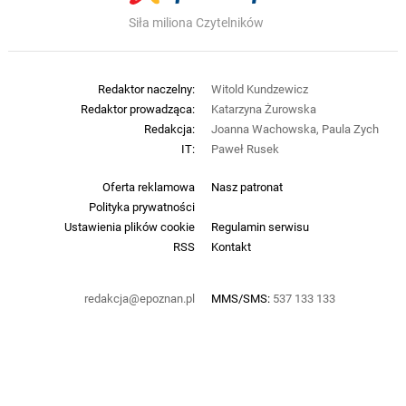
Siła miliona Czytelników
Redaktor naczelny:
Witold Kundzewicz
Redaktor prowadząca:
Katarzyna Żurowska
Redakcja:
Joanna Wachowska, Paula Zych
IT:
Paweł Rusek
Oferta reklamowa
Nasz patronat
Polityka prywatności
Ustawienia plików cookie
Regulamin serwisu
RSS
Kontakt
redakcja@epoznan.pl
MMS/SMS:
537 133 133