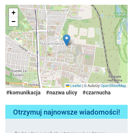
+
−
Leaflet
|
© Autorzy
OpenStreetMap
#komunikacja
#nazwa ulicy
#czarnucha
Otrzymuj najnowsze wiadomości!