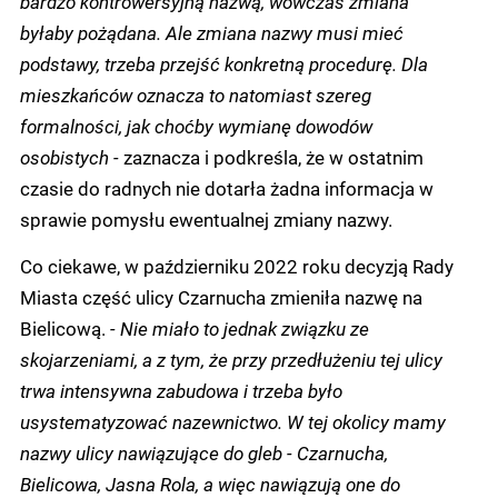
bardzo kontrowersyjną nazwą, wówczas zmiana
byłaby pożądana. Ale zmiana nazwy musi mieć
podstawy, trzeba przejść konkretną procedurę. Dla
mieszkańców oznacza to natomiast szereg
formalności, jak choćby wymianę dowodów
osobistych -
zaznacza i podkreśla, że w ostatnim
czasie do radnych nie dotarła żadna informacja w
sprawie pomysłu ewentualnej zmiany nazwy.
Co ciekawe, w październiku 2022 roku decyzją Rady
Miasta część ulicy Czarnucha zmieniła nazwę na
Bielicową.
- Nie miało to jednak związku ze
skojarzeniami, a z tym, że przy przedłużeniu tej ulicy
trwa intensywna zabudowa i trzeba było
usystematyzować nazewnictwo. W tej okolicy mamy
nazwy ulicy nawiązujące do gleb - Czarnucha,
Bielicowa, Jasna Rola, a więc nawiązują one do