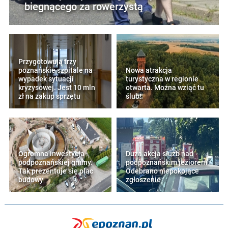
biegnącego za rowerzystą
Przygotowują trzy
poznańskie szpitale na
Nowa atrakcja
wypadek sytuacji
turystyczna w regionie
kryzysowej. Jest 10 mln
otwarta. Można wziąć tu
zł na zakup sprzętu
ślub!
Ogromna inwestycja
Duża akcja służb nad
podpoznańskiej gminy.
podpoznańskim jeziorem.
Tak prezentuje się plac
Odebrano niepokojące
budowy
zgłoszenie