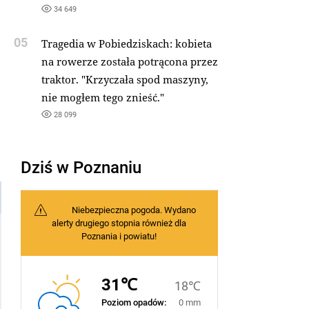
34 649
05
Tragedia w Pobiedziskach: kobieta
na rowerze została potrącona przez
traktor. "Krzyczała spod maszyny,
nie mogłem tego znieść."
28 099
Dziś w Poznaniu
Niebezpieczna pogoda. Wydano
alerty drugiego stopnia również dla
Poznania i powiatu!
31℃
18℃
Poziom opadów:
0 mm