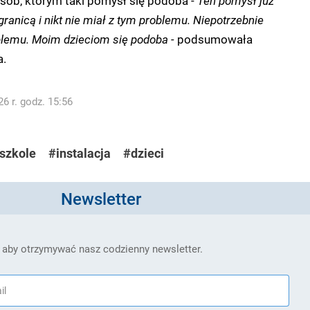
sób, którym taki pomysł się podoba -
Ten pomysł już
granicą i nikt nie miał z tym problemu. Niepotrzebnie
blemu. Moim dzieciom się podoba -
podsumowała
a.
6 r. godz. 15:56
szkole
#instalacja
#dzieci
Newsletter
 aby otrzymywać nasz codzienny newsletter.