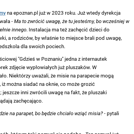
śmy
na epoznan.pl już w 2023 roku. Już wtedy dyrekcja
wała -
Ma to zwrócić uwagę, że tu jesteśmy, bo wcześniej w
ełnie innego
. Instalacja ma też zachęcić dzieci do
ki, a rodziców, by właśnie to miejsce brali pod uwagę,
edszkola dla swoich pociech.
ciowej "Gdzieś w Poznaniu" jedna z internautek
rek zdjęcie wypłowiałych już pluszaków. W
o. Niektórzy uważali, że misie na parapecie mogą
 iż można siadać na oknie, co może grozić
jeszcze inni zwrócili uwagę na fakt, że pluszaki
lądają zachęcająco.
jdzie na parapet, bo będzie chciało wziąć misia? -
pytali