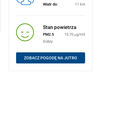
Wiatr do:
11 km
Stan powietrza
PM2.5
15.70 μg/m3
Dobry
ZOBACZ POGODĘ NA JUTRO