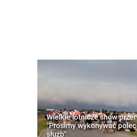
Wielkie lotnicze show prze
"Prosimy wykonywać polec
służb"