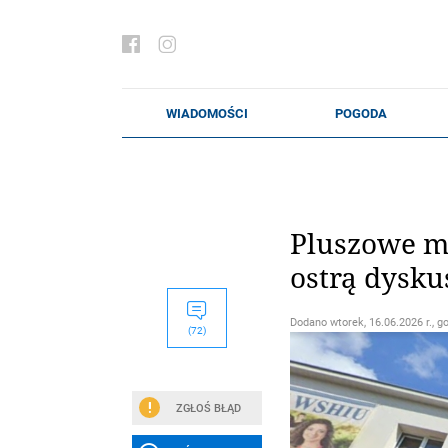
Pluszowe mi
ostrą dysku
Dodano
wtorek, 16.06.2026 r., g
(72)
ZGŁOŚ BŁĄD