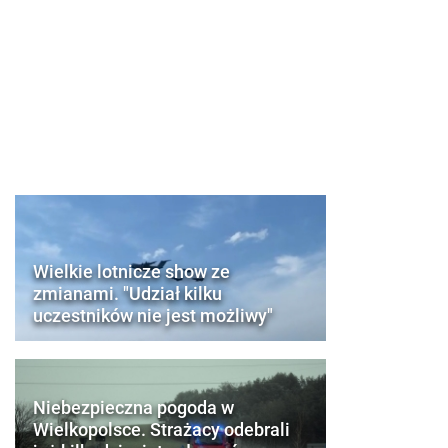
Wielkie lotnicze show ze
zmianami. "Udział kilku
uczestników nie jest możliwy"
Niebezpieczna pogoda w
Wielkopolsce. Strażacy odebrali