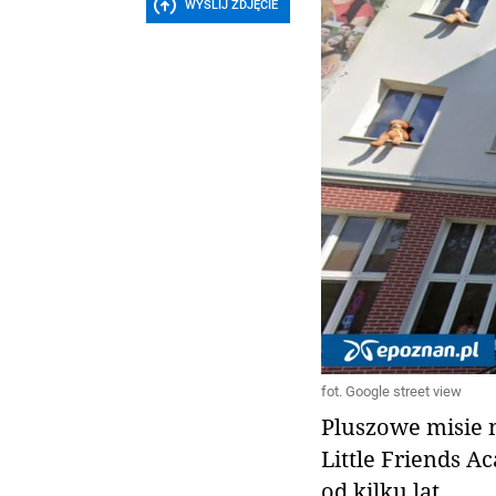
WYŚLIJ ZDJĘCIE
fot. Google street view
Pluszowe misie 
Little Friends A
od kilku lat.