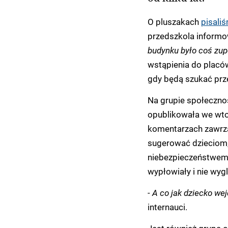
O pluszakach
pisali
przedszkola informo
budynku było coś zup
wstąpienia do placów
gdy będą szukać prz
Na grupie społecznoś
opublikowała we wto
komentarzach zawrzał
sugerować dzieciom,
niebezpieczeństwem; 
wypłowiały i nie wyg
- A co jak dziecko we
internauci.