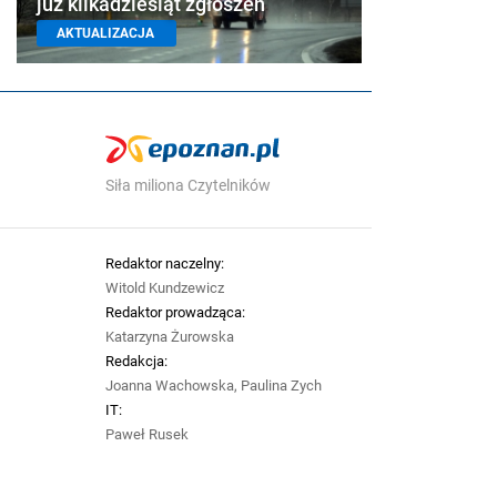
już kilkadziesiąt zgłoszeń
AKTUALIZACJA
Siła miliona Czytelników
Redaktor naczelny:
Witold Kundzewicz
Redaktor prowadząca:
Katarzyna Żurowska
Redakcja:
Joanna Wachowska, Paulina Zych
IT:
Paweł Rusek