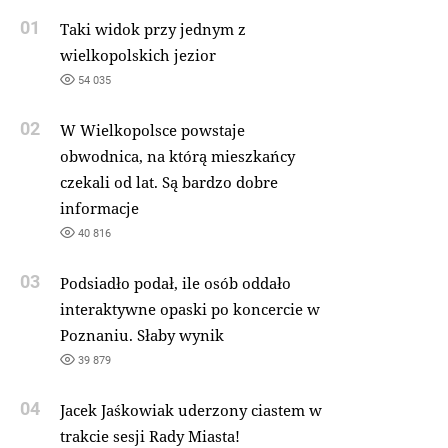
01
Taki widok przy jednym z
wielkopolskich jezior
54 035
02
W Wielkopolsce powstaje
obwodnica, na którą mieszkańcy
czekali od lat. Są bardzo dobre
informacje
40 816
03
Podsiadło podał, ile osób oddało
interaktywne opaski po koncercie w
Poznaniu. Słaby wynik
39 879
04
Jacek Jaśkowiak uderzony ciastem w
trakcie sesji Rady Miasta!