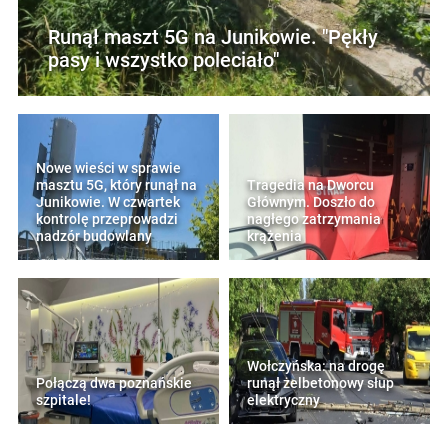
Runął maszt 5G na Junikowie. "Pękły
pasy i wszystko poleciało"
Nowe wieści w sprawie
masztu 5G, który runął na
Tragedia na Dworcu
Junikowie. W czwartek
Głównym. Doszło do
kontrolę przeprowadzi
nagłego zatrzymania
nadzór budowlany
krążenia
Wołczyńska: na drogę
Połączą dwa poznańskie
runął żelbetonowy słup
szpitale!
elektryczny